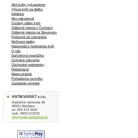
Aké knihy vykupujeme
Výkup kníh na diaľku
Infolinka
Ako nakupovať
Osobný odber kníh
Odberné miesta v Čechách
Odberné miesta na Slovensku
Poštovné do zahraničia
Možnosti platby
Nápoveda k hodnoteniu kníh
O nás
Darčeková poukážka
Ochrana súkromia
Obchodné podmienky
Reklamácie
Mapa stránok
Požiadavka na knihu
Zasielanie noviniek
ANTIKVARIÁT s.r.o.
Radničné námestie 46
08501 Bardejov
tel: 054 474 4424
mob: 0903 612078
info@antikvariatshop.sk