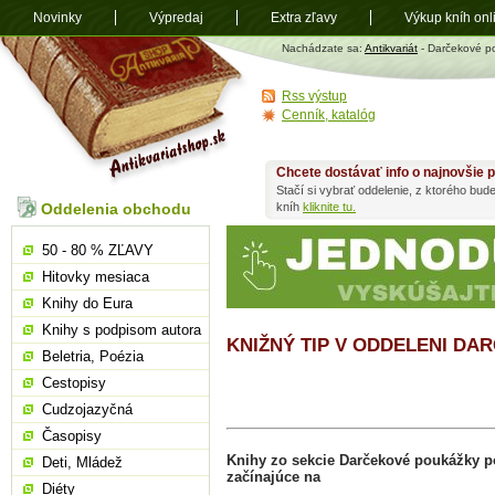
Novinky
Výpredaj
Extra zľavy
Výkup kníh onl
Antikvariát
Nachádzate sa:
Antikvariát
- Darčekové p
shop.sk
Rss výstup
Cenník, katalóg
Chcete dostávať info o najnovšie p
Stačí si vybrať oddelenie, z ktorého bud
Oddelenia obchodu
kníh
kliknite tu.
50 - 80 % ZĽAVY
Hitovky mesiaca
Knihy do Eura
Knihy s podpisom autora
KNIŽNÝ TIP V ODDELENI D
Beletria, Poézia
Cestopisy
Cudzojazyčná
Časopisy
Knihy zo sekcie Darčekové poukážky 
Deti, Mládež
začínajúce na
Diéty