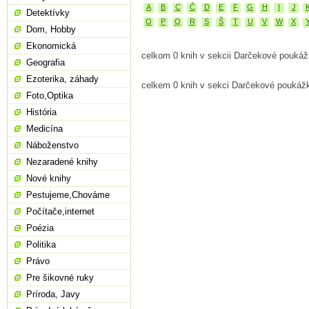
A
B
C
Č
D
E
F
G
H
I
J
Detektívky
O
P
Q
R
S
Š
T
U
V
W
X
Dom, Hobby
Ekonomická
celkom 0 knih v sekcii Darčekové pouká
Geografia
Ezoterika, záhady
celkem 0 knih v sekci Darčekové poukáž
Foto,Optika
História
Medicína
Náboženstvo
Nezaradené knihy
Nové knihy
Pestujeme,Chováme
Počítače,internet
Poézia
Politika
Právo
Pre šikovné ruky
Príroda, Javy