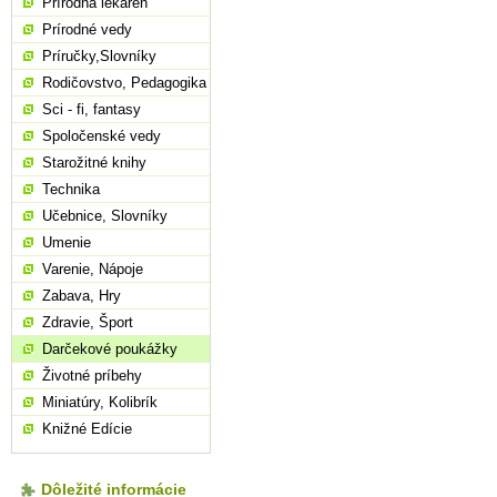
Prírodná lekáreň
Prírodné vedy
Príručky,Slovníky
Rodičovstvo, Pedagogika
Sci - fi, fantasy
Spoločenské vedy
Starožitné knihy
Technika
Učebnice, Slovníky
Umenie
Varenie, Nápoje
Zabava, Hry
Zdravie, Šport
Darčekové poukážky
Životné príbehy
Miniatúry, Kolibrík
Knižné Edície
Dôležité informácie