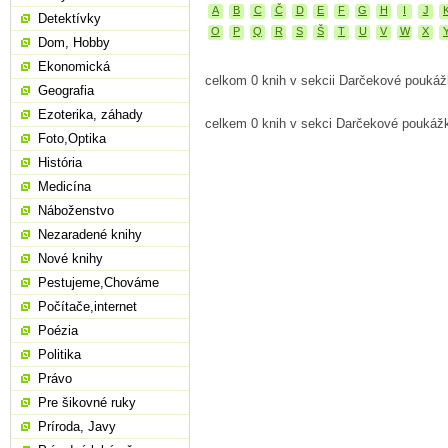
A
B
C
Č
D
E
F
G
H
I
J
Detektívky
O
P
Q
R
S
Š
T
U
V
W
X
Dom, Hobby
Ekonomická
celkom 0 knih v sekcii Darčekové pouká
Geografia
Ezoterika, záhady
celkem 0 knih v sekci Darčekové poukáž
Foto,Optika
História
Medicína
Náboženstvo
Nezaradené knihy
Nové knihy
Pestujeme,Chováme
Počítače,internet
Poézia
Politika
Právo
Pre šikovné ruky
Príroda, Javy