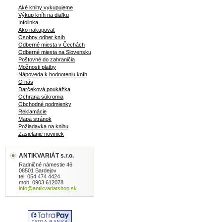
Aké knihy vykupujeme
Výkup kníh na diaľku
Infolinka
Ako nakupovať
Osobný odber kníh
Odberné miesta v Čechách
Odberné miesta na Slovensku
Poštovné do zahraničia
Možnosti platby
Nápoveda k hodnoteniu kníh
O nás
Darčeková poukážka
Ochrana súkromia
Obchodné podmienky
Reklamácie
Mapa stránok
Požiadavka na knihu
Zasielanie noviniek
ANTIKVARIÁT s.r.o.
Radničné námestie 46
08501 Bardejov
tel: 054 474 4424
mob: 0903 612078
info@antikvariatshop.sk