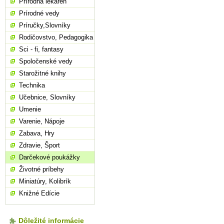
Prírodná lekáreň
Prírodné vedy
Príručky,Slovníky
Rodičovstvo, Pedagogika
Sci - fi, fantasy
Spoločenské vedy
Starožitné knihy
Technika
Učebnice, Slovníky
Umenie
Varenie, Nápoje
Zabava, Hry
Zdravie, Šport
Darčekové poukážky
Životné príbehy
Miniatúry, Kolibrík
Knižné Edície
Dôležité informácie