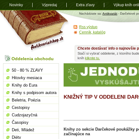
Novinky
Výpredaj
Extra zľavy
Výkup kníh onl
Antikvariát
Nachádzate sa:
Antikvariát
- Darčekové p
shop.sk
Rss výstup
Cenník, katalóg
Chcete dostávať info o najnovšie p
Stačí si vybrať oddelenie, z ktorého bud
Oddelenia obchodu
kníh
kliknite tu.
50 - 80 % ZĽAVY
Hitovky mesiaca
Knihy do Eura
Knihy s podpisom autora
KNIŽNÝ TIP V ODDELENI D
Beletria, Poézia
Cestopisy
Cudzojazyčná
Časopisy
Knihy zo sekcie Darčekové poukážky 
Deti, Mládež
začínajúce na
Diéty