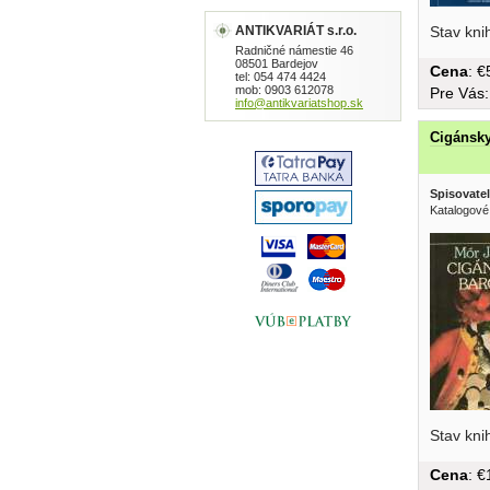
ANTIKVARIÁT s.r.o.
Stav kni
Radničné námestie 46
08501 Bardejov
Cena
: 
tel: 054 474 4424
mob: 0903 612078
Pre Vás
info@antikvariatshop.sk
Cigánsky
Spisovatel
Katalogové
Stav kni
Cena
: 