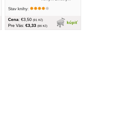
snom je...
Stav knihy:
Cena
: €3,50
(91 Kč)
kúpiť
Pre Vás:
€3,33
(86 Kč)