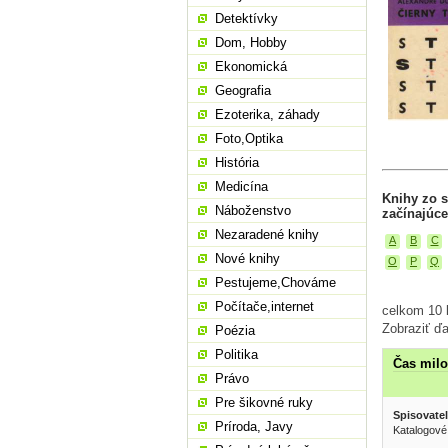
Detektívky
Dom, Hobby
Ekonomická
Geografia
Ezoterika, záhady
Foto,Optika
História
Medicína
Knihy zo s
Náboženstvo
začínajúce
Nezaradené knihy
A
B
C
Nové knihy
O
P
Q
Pestujeme,Chováme
Počítače,internet
celkom 10 k
Zobraziť ďa
Poézia
Politika
Čas milo
Právo
Pre šikovné ruky
Spisovatel
Príroda, Javy
Katalogové