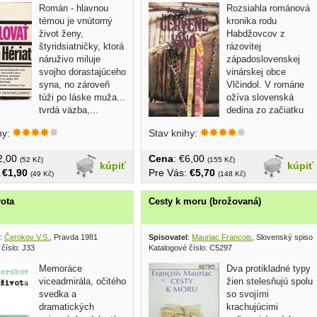
Román - hlavnou
Rozsiahla románová
témou je vnútorný
kronika rodu
život ženy,
Habdžovcov z
štyridsiatničky, ktorá
rázovitej
náruživo miluje
západoslovenskej
svojho dorastajúceho
vinárskej obce
syna, no zároveň
Vlčindol. V románe
túži po láske muža...
ožíva slovenská
tvrdá väzba,...
dedina zo začiatku
minulého storočia....
hy:
Stav knihy:
€2,00
Cena
: €6,00
(52 Kč)
(155 Kč)
kúpiť
kúpiť
:
€1,90
Pre Vás:
€5,70
(49 Kč)
(148 Kč)
vota
Cesty k moru (brožovaná)
:
Čerokov V.S.
, Pravda 1981
Spisovatel
:
Mauriac Francois
, Slovenský spisov
číslo: J33
Katalogové číslo: C5297
Memoráce
Dva protikladné typy
viceadmirála, očitého
žien stelesňujú spolu
svedka a
so svojími
dramatických
krachujúcimi