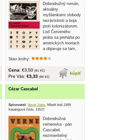
Dobrodružný román,
aktuálny
myšlienkami slobody
nezávislosti a boja
proti kolonizátorom.
Loď Červeného
piráta sa preháňa po
amerických moriach
a objavuje sa tam,
kde...
Stav knihy:
Cena
: €3,50
(91 Kč)
kúpiť
Pre Vás:
€3,33
(86 Kč)
Cézar Cascabel
ateľ 1988
Spisovatel
:
Verne Jules
, Mladé letá 1989
Katalogové číslo: J3537
Dobrodružná
verneovka - pán
Cascabel,
nezmieriteľný