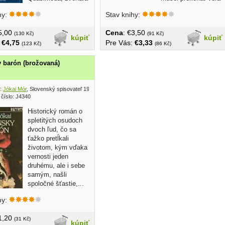
v Chráme Matky
nebezpečenstiev,...
hy:
Stav knihy:
Božej v...
€5,00
Cena
: €3,50
(130 Kč)
(91 Kč)
kúpiť
kúpiť
:
€4,75
Pre Vás:
€3,33
(123 Kč)
(86 Kč)
 barón (brožovaná)
:
Jókai Mór
, Slovenský spisovateľ 1985
 číslo: J4340
Historický román o
spletitých osudoch
dvoch ľud, čo sa
ťažko pretĺkali
životom, kým vďaka
vernosti jeden
druhému, ale i sebe
samým, našli
spoločné šťastie,...
hy:
€1,20
(31 Kč)
kúpiť