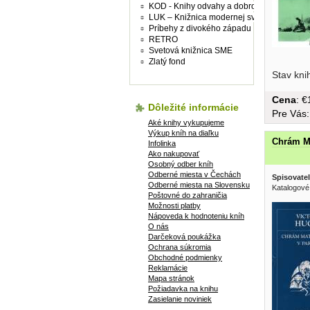
KOD - Knihy odvahy a dobrodružství
LUK – Knižnica modernej svetovej prózy
Príbehy z divokého západu
RETRO
Svetová knižnica SME
Zlatý fond
väzba, ob
Stav kni
Cena
: 
Dôležité informácie
Pre Vás
Aké knihy vykupujeme
Výkup kníh na diaľku
Chrám Ma
Infolinka
Ako nakupovať
Osobný odber kníh
Odberné miesta v Čechách
Spisovatel
Odberné miesta na Slovensku
Katalogové 
Poštovné do zahraničia
Možnosti platby
Nápoveda k hodnoteniu kníh
O nás
Darčeková poukážka
Ochrana súkromia
Obchodné podmienky
Reklamácie
Mapa stránok
Požiadavka na knihu
Zasielanie noviniek