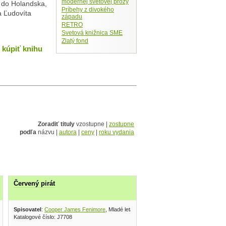
modernej svetovej prózy
ý do Holandska,
Príbehy z divokého
a Ľudovíta
západu
RETRO
Svetová knižnica SME
Zlatý fond
kúpiť knihu
Zoradiť tituly
vzostupne |
zostupne
podľa
názvu |
autora
|
ceny
|
roku vydania
Červený pirát
ateľ 1982
Spisovatel
:
Cooper James Fenimore
, Mladé letá 1973
Katalogové číslo: J7708