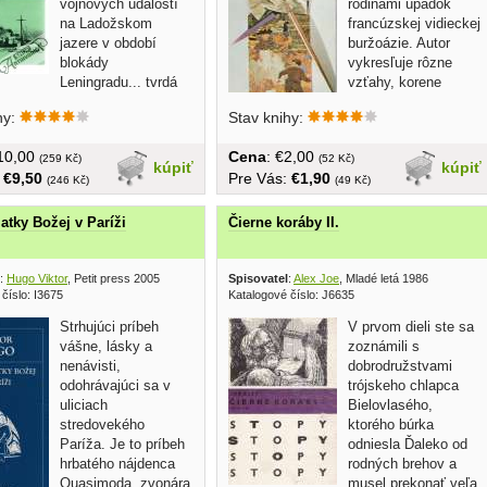
vojnových udalostí
rodinami úpadok
na Ladožskom
francúzskej vidieckej
jazere v období
buržoázie. Autor
blokády
vykresľuje rôzne
Leningradu... tvrdá
vzťahy, korene
al, 240 strán, náklad: 5000...
nedorozumení...
hy:
Stav knihy:
€10,00
Cena
: €2,00
(259 Kč)
(52 Kč)
kúpiť
kúpiť
:
€9,50
Pre Vás:
€1,90
(246 Kč)
(49 Kč)
tky Božej v Paríži
Čierne koráby II.
:
Hugo Viktor
, Petit press 2005
Spisovatel
:
Alex Joe
, Mladé letá 1986
číslo: I3675
Katalogové číslo: J6635
Strhujúci príbeh
V prvom dieli ste sa
vášne, lásky a
zoznámili s
nenávisti,
dobrodružstvami
odohrávajúci sa v
trójskeho chlapca
uliciach
Bielovlasého,
stredovekého
ktorého búrka
Paríža. Je to príbeh
odniesla Ďaleko od
hrbatého nájdenca
rodných brehov a
Quasimoda, zvonára
musel prekonať veľa