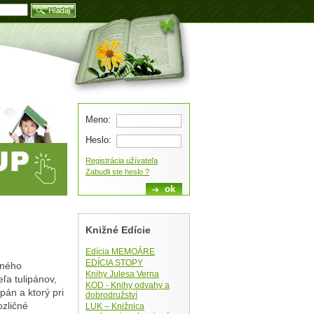
Blog
Meno:
Heslo:
Registrácia užívateľa
Zabudli ste heslo ?
Knižné Edície
Edícia MEMOÁRE
EDÍCIA STOPY
eného
Knihy Julesa Verna
ľa tulipánov,
KOD - Knihy odvahy a
pán a ktorý pri
dobrodružství
ozličné
LUK – Knižnica