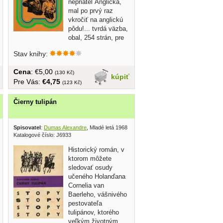
nepriateľ Anglicka,
mal po prvý raz
vkročiť na anglickú
pôdu!... tvrdá väzba,
obal, 254 strán, pre
čitateľov od...
Stav knihy:
Cena
: €5,00
(130 Kč)
kúpiť
Pre Vás:
€4,75
(123 Kč)
Čierny tulipán
Spisovatel
:
Dumas Alexandre
, Mladé letá 1968
Katalogové číslo: J6933
Historický román, v
ktorom môžete
sledovať osudy
učeného Holanďana
Cornelia van
Baerleho, vášnivého
pestovateľa
tulipánov, ktorého
veľkým životným