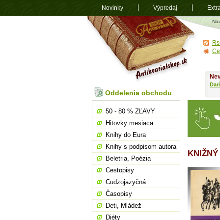
Novinky
Výpredaj
Extr
Antikvariá
Na
shop.sk
Rs
Ce
Nev
Dar
Oddelenia obchodu
50 - 80 % ZĽAVY
Hitovky mesiaca
Knihy do Eura
Knihy s podpisom autora
KNIŽNÝ 
Beletria, Poézia
Cestopisy
Cudzojazyčná
Časopisy
Deti, Mládež
Diéty