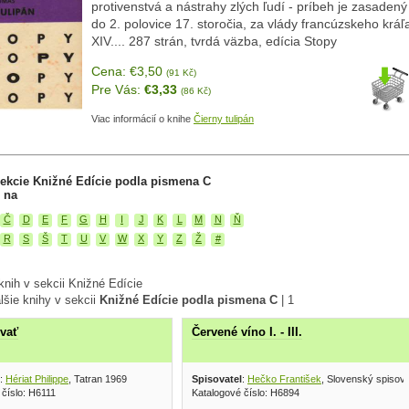
protivenstvá a nástrahy zlých ľudí - príbeh je zasaden
do 2. polovice 17. storočia, za vlády francúzskeho kráľ
XIV.... 287 strán, tvrdá väzba, edícia Stopy
Cena: €3,50
(91 Kč)
Pre Vás:
€3,33
(86 Kč)
Viac informácií o knihe
Čierny tulipán
ekcie Knižné Edície podla pismena C
 na
Č
D
E
F
G
H
I
J
K
L
M
N
Ň
R
S
Š
T
U
V
W
X
Y
Z
Ž
#
nih v sekcii Knižné Edície
lšie knihy v sekcii
Knižné Edície podla pismena C
|
1
vať
Červené víno I. - III.
:
Hériat Philippe
, Tatran 1969
Spisovatel
:
Hečko František
, Slovenský spisov
 číslo: H6111
Katalogové číslo: H6894