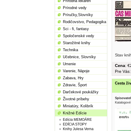
Prírodná lekáreň
Prírodné vedy
Príručky,Slovníky
Rodičovstvo, Pedagogika
Sci - fi, fantasy
Spoločenské vedy
Starožitné knihy
Technika
Stav kni
Učebnice, Slovníky
Umenie
Cena
: 
Varenie, Nápoje
Pre Vás
Zabava, Hry
Cesta ži
Zdravie, Šport
Darčekové poukážky
Spisovatel
Životné príbehy
Katalogové 
Miniatúry, Kolibrík
Knižné Edície
Edícia MEMOÁRE
EDÍCIA STOPY
Knihy Julesa Verna