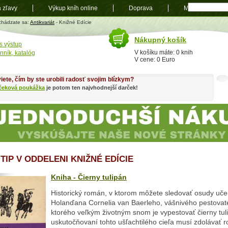
a zľavy
Výkup kníh online
Doprava
Mapa
t
chádzate sa:
Antikvariát
- Knižné Edície
Nákupný košík
s výstup
V košíku máte: 0 knih
nník, katalóg
V cene: 0 Euro
iete, čím by ste urobili radosť svojim blízkym?
čeková poukážka
je potom ten najvhodnejší darček!
TIP V ODDELENI KNIŽNÉ EDÍCIE
Kniha - Čierny tulipán
Historický román, v ktorom môžete sledovať osudy uč
Holanďana Cornelia van Baerleho, vášnivého pestovate
ktorého veľkým životným snom je vypestovať čierny tuli
uskutočňovaní tohto ušľachtilého cieľa musí zdolávať r