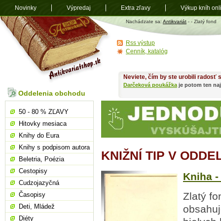
Novinky
Výpredaj
Extra zľavy
Výkup kníh onl
Antikvariát
Nachádzate sa:
Antikvariát
-
- Zlatý fond
shop.sk
Rss výstup
Cenník, katalóg
Neviete, čím by ste urobili radosť
Darčeková poukážka
je potom ten naj
Oddelenia obchodu
50 - 80 % ZĽAVY
Hitovky mesiaca
Knihy do Eura
Knihy s podpisom autora
KNIŽNÍ TIP V ODDE
Beletria, Poézia
Cestopisy
Kniha - 
Cudzojazyčná
Zlatý fo
Časopisy
Deti, Mládež
obsahuj
Diéty