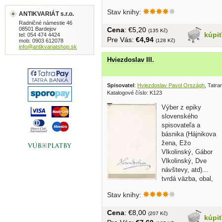
Stav knihy:
ANTIKVARIÁT s.r.o.
Radničné námestie 46
08501 Bardejov
Cena
: €5,20
(135 Kč)
kúpi
tel: 054 474 4424
Pre Vás:
€4,94
mob: 0903 612078
(128 Kč)
info@antikvariatshop.sk
Hviezdoslav III.
Spisovatel
:
Hviezdoslav Pavol Országh
, Tatra
Katalogové číslo: K123
Výber z epiky
slovenského
spisovateľa a
básnika (Hájnikova
žena, Ežo
Vlkolinský, Gábor
Vlkolinský, Dve
návštevy, atd)...
tvrdá väzba, obal,
588 strán
Stav knihy:
Cena
: €8,00
(207 Kč)
kúpi