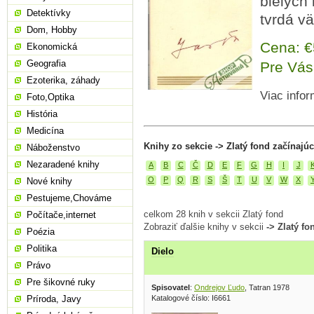
bielych
Detektívky
tvrdá v
Dom, Hobby
Cena: 
Ekonomická
Geografia
Pre Vás
Ezoterika, záhady
Viac infor
Foto,Optika
História
Medicína
Knihy zo sekcie -> Zlatý fond začínajú
Náboženstvo
Nezaradené knihy
A
B
C
Č
D
E
F
G
H
I
J
O
P
Q
R
S
Š
T
U
V
W
X
Nové knihy
Pestujeme,Chováme
celkom 28 knih v sekcii Zlatý fond
Počítače,internet
Zobraziť ďalšie knihy v sekcii
-> Zlatý fo
Poézia
Politika
Dielo
Právo
Pre šikovné ruky
Spisovatel
:
Ondrejov Ľudo
, Tatran 1978
Katalogové číslo: I6661
Príroda, Javy