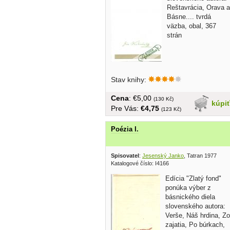
Reštavrácia, Orava a
Básne.... tvrdá
väzba, obal, 367
strán
Stav knihy:
Cena
: €5,00
(130 Kč)
kúpi
Pre Vás:
€4,75
(123 Kč)
Poézia I.
Spisovatel
:
Jesenský Janko
, Tatran 1977
Katalogové číslo: I4166
Edícia "Zlatý fond"
ponúka výber z
básnického diela
slovenského autora:
Verše, Náš hrdina, Zo
zajatia, Po búrkach,