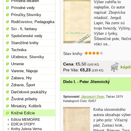
Prírodná lekáreň
Výber zahŕňa to
najlepšie, čo autor
Prírodné vedy
napísal: Zbojnícka
Príručky,Slovníky
mladosť, Jerguš
Rodičovstvo, Pedagogika
Lapin, Na zemi sú
tvoje hviezdy, Výšiny,
Sci - fi, fantasy
Výber z lyriky,
Spoločenské vedy
ŠIbeničné pole, Nočn
Starožitné knihy
vtáci sa...
Technika
Stav knihy:
Učebnice, Slovníky
Cena
: €5,50
Umenie
(143 Kč)
kúpi
Pre Vás:
€5,23
(135 Kč)
Varenie, Nápoje
Zabava, Hry
Dielo I. - Peter Jilemnický
Zdravie, Šport
Darčekové poukážky
Spisovatel
:
Jilemnický Peter
, Tatran 1974
Životné príbehy
Katalogové číslo: I5457
Miniatúry, Kolibrík
Kniha slovenského
Knižné Edície
autora obsahuje výber
Edícia MEMOÁRE
z jeho próz: Víťazný
EDÍCIA STOPY
pád, Zuniaci krok,
Knihy Julesa Verna
Návrat, Prievan, Tma,