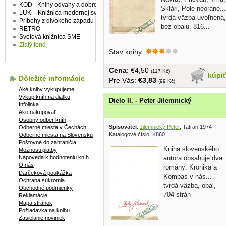
KOD - Knihy odvahy a dobrodružství
Sklári, Pole neorané...
LUK – Knižnica modernej svetovej prózy
tvrdá väzba uvoľnená,
Príbehy z divokého západu
bez obalu, 816...
RETRO
Svetová knižnica SME
Zlatý fond
Stav knihy:
Cena
: €4,50
(117 Kč)
kúpi
Dôležité informácie
Pre Vás:
€3,83
(99 Kč)
Aké knihy vykupujeme
Výkup kníh na diaľku
Dielo II. - Peter Jilemnický
Infolinka
Ako nakupovať
Osobný odber kníh
Spisovatel
:
Jilemnický Peter
, Tatran 1974
Odberné miesta v Čechách
Katalogové číslo: K860
Odberné miesta na Slovensku
Poštovné do zahraničia
Kniha slovenského
Možnosti platby
Nápoveda k hodnoteniu kníh
autora obsahuje dva
O nás
romány: Kronika a
Darčeková poukážka
Kompas v nás...
Ochrana súkromia
tvrdá väzba, obal,
Obchodné podmienky
704 strán
Reklamácie
Mapa stránok
Požiadavka na knihu
Zasielanie noviniek