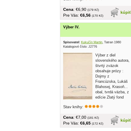
Cena
: €6,90
(179 Kč)
kúpi
Pre Vás:
€6,56
(170 Kč)
Výber IV.
Spisovatel
:
Kukučín Martin
, Tatran 1980
Katalogové číslo: J2776
Výber z diel
slovenského autora,
štvrtý zväzok
obsahuje prózy :
Dojmy z
Francúzska, Lukáš
Blahosej, Krasoň...
obal, tvrdá väzba, z
edície Zlatý fond
slovenskej...
Stav knihy:
Cena
: €7,00
(181 Kč)
kúpi
Pre Vás:
€6,65
(172 Kč)