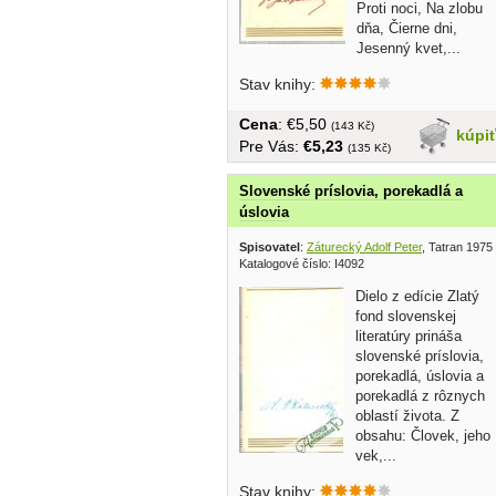
Proti noci, Na zlobu
dňa, Čierne dni,
Jesenný kvet,...
Stav knihy:
Cena
: €5,50
(143 Kč)
kúpi
Pre Vás:
€5,23
(135 Kč)
Slovenské príslovia, porekadlá a
úslovia
Spisovatel
:
Záturecký Adolf Peter
, Tatran 1975
Katalogové číslo: I4092
Dielo z edície Zlatý
fond slovenskej
literatúry prináša
slovenské príslovia,
porekadlá, úslovia a
porekadlá z rôznych
oblastí života. Z
obsahu: Človek, jeho
vek,...
Stav knihy: