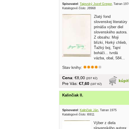
Spisovatel
:
Tajovský Jozef Gregor
, Tatran 197
Katalogové číslo: J8968
Zlatý fond
slovenskej literatúry
prináša výber diel
slovenského autora.
Z obsahu: Moji
blízki, Horký chlieb,
Ťažký boj, Tajní
boháči... tvrdá
väzba, obal, 584...
Stav knihy:
Cena
: €8,00
(207 Kč)
kúpi
Pre Vás:
€7,60
(197 Kč)
Kalinčiak II.
Spisovatel
:
Kalinčiak Ján
, Tatran 1975
Katalogové číslo: I6911
Výber z diela
slovenského autora: