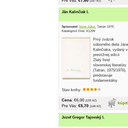
Pre Vás:
€7,60
(197 Kč)
Ján Kalinčiak I.
Spisovatel
:
Noge Július
, Tatran 1975
Katalogové číslo: K1299
Prvý zväzok
súborného diela Ján
Kalinčiaka, vydaný v
prestížnej edícii
Zlatý fond
slovenskej literatúry
(Tatran, 1975/1976),
predstavuje
fundamentálny
základ...
Stav knihy:
Cena
: €6,00
(155 Kč)
kúpi
Pre Vás:
€5,70
(148 Kč)
Jozef Gregor Tajovský I.