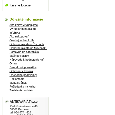
Knižné Edície
Dôležité informácie
Aké knihy vykupujeme
Výkup kníh na diaľku
Infolinka
Ako nakupovať
Osobný odber kníh
Odberné miesta v Čechách
Odberné miesta na Slovensku
Poštovné do zahraničia
Možnosti platby
Nápoveda k hodnoteniu kníh
O nás
Darčeková poukážka
Ochrana súkromia
Obchodné podmienky
Reklamácie
Mapa stránok
Požiadavka na knihu
Zasielanie noviniek
ANTIKVARIÁT s.r.o.
Radničné námestie 46
08501 Bardejov
tel: 054 474 4424