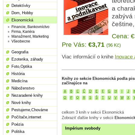
teoreti
Detektívky
a chara
Dom, Hobby
zabývá s
Ekonomická
češtine
Financie, Bankovníctvo
Firma, Kariéra
Cena: 
Manažment, Marketing
Všeobecne
Pre Vás:
€3,71
(96 Kč)
Geografia
Viac informácií o knihe
Inovace 
Ezoterika, záhady
Foto,Optika
História
Knihy zo sekcie Ekonomická podla pis
Medicína
začínajúce na
Náboženstvo
A
B
C
Č
D
E
F
G
H
I
J
Nezaradené knihy
O
P
Q
R
S
Š
T
U
V
W
X
Nové knihy
Pestujeme,Chováme
celkom 3 knih v sekcii Ekonomická
Počítače,internet
Zobraziť ďalšie knihy v sekcii
Ekonomick
Poézia
Impérium svobody
Politika