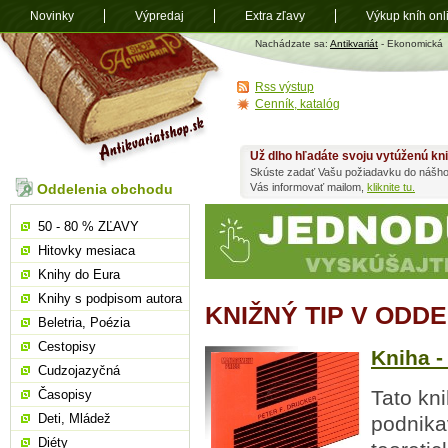
Novinky
Výpredaj
Extra zľavy
Výkup kníh onl
Antikvariát
Nachádzate sa:
Antikvariát
- Ekonomická
shop.sk
Rss výstup
Cenník, katalóg
Už dlho hľadáte svoju vytúženú kn
Skúste zadať Vašu požiadavku do nášho
Oddelenia obchodu
Vás informovať mailom,
kliknite tu.
50 - 80 % ZĽAVY
Hitovky mesiaca
Knihy do Eura
Knihy s podpisom autora
KNIŽNÝ TIP V ODD
Beletria, Poézia
Cestopisy
Kniha -
Cudzojazyčná
Tato kn
Časopisy
Deti, Mládež
podnikav
Diéty