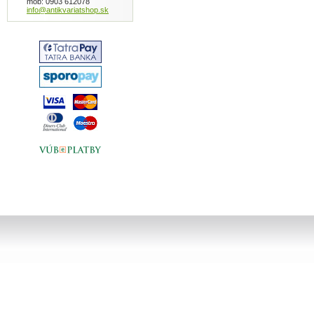
mob: 0903 612078
info@antikvariatshop.sk