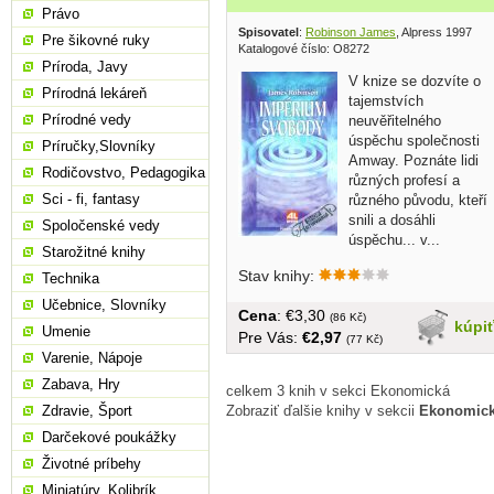
Právo
Spisovatel
:
Robinson James
, Alpress 1997
Pre šikovné ruky
Katalogové číslo: O8272
Príroda, Javy
V knize se dozvíte o
Prírodná lekáreň
tajemstvích
Prírodné vedy
neuvěřitelného
úspěchu společnosti
Príručky,Slovníky
Amway. Poznáte lidi
Rodičovstvo, Pedagogika
různých profesí a
Sci - fi, fantasy
různého původu, kteří
snili a dosáhli
Spoločenské vedy
úspěchu... v...
Starožitné knihy
Stav knihy:
Technika
Učebnice, Slovníky
Cena
: €3,30
(86 Kč)
kúpi
Umenie
Pre Vás:
€2,97
(77 Kč)
Varenie, Nápoje
Zabava, Hry
celkem 3 knih v sekci Ekonomická
Zobraziť ďalšie knihy v sekcii
Ekonomick
Zdravie, Šport
Darčekové poukážky
Životné príbehy
Miniatúry, Kolibrík