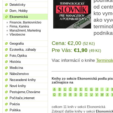
podnika
Detektívky
od cent
Dom, Hobby
kto vym
Ekonomická
ako vyvo
Financie, Bankovníctvo
termino
Firma, Kariéra
Manažment, Marketing
podnikat
Všeobecne
Cena: €2,00
(52 Kč)
Geografia
Pre Vás:
€1,90
Ezoterika, záhady
(49 Kč)
Foto,Optika
Viac informácií o knihe
Terminol
História
Medicína
Náboženstvo
Knihy zo sekcie Ekonomická podla pi
Nezaradené knihy
začínajúce na
Nové knihy
A
B
C
Č
D
E
F
G
H
I
J
Pestujeme,Chováme
O
P
Q
R
S
Š
T
U
V
W
X
Počítače,internet
Poézia
celkom 11 knih v sekcii Ekonomická
Politika
Zobraziť ďalšie knihy v sekcii
Ekonomick