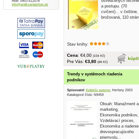
osvédčených techni
mob: 0903 612078
info@antikvariatshop.sk
a postupu. (70
cvičení)... v češtine,
brožovaná, 110 strán
Stav knihy:
Cena
: €4,00
(104 Kč)
kúpi
Pre Vás:
€3,80
(98 Kč)
Trendy v systémoch riadenia
podnikov
Spisovatel
:
Kolektív autorov
, Herľany 2003
Katalogové číslo: N9459
Obsah: Manažment a
marketing,
Ekonomika podnikov,
Vzdelávací proces,
Ekonomika a riadenie
drevospracujúceho
priemyslu...