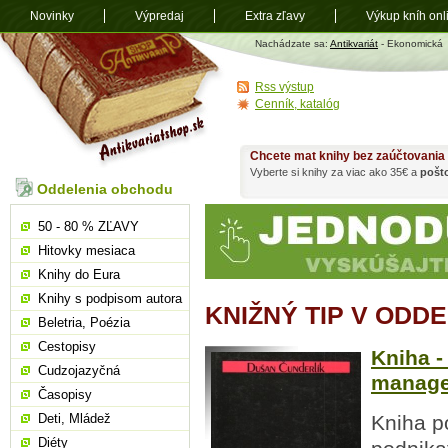
Novinky
Výpredaj
Extra zľavy
Výkup kníh onl
Antikvariát
Nachádzate sa:
Antikvariát
- Ekonomická
shop.sk
Rss výstup
Cenník, katalóg
Chcete mat knihy bez zaúčtovania
Vyberte si knihy za viac ako 35€ a
pošt
Oddelenia obchodu
50 - 80 % ZĽAVY
Hitovky mesiaca
Knihy do Eura
Knihy s podpisom autora
KNIŽNÝ TIP V ODD
Beletria, Poézia
Cestopisy
Kniha -
Cudzojazyčná
manage
Časopisy
Deti, Mládež
Kniha p
Diéty