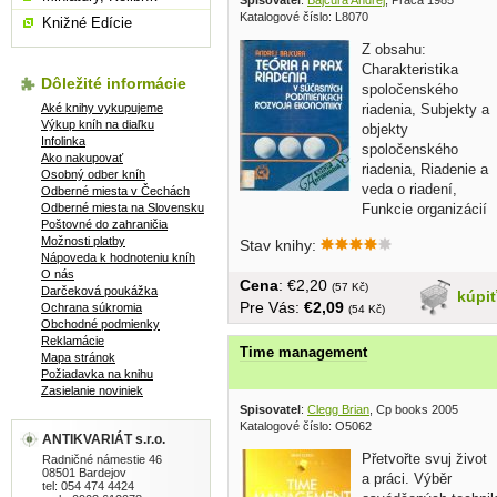
Spisovatel
:
Bajcura Andrej
, Práca 1985
Katalogové číslo: L8070
Knižné Edície
Z obsahu:
Charakteristika
Dôležité informácie
spoločenského
Aké knihy vykupujeme
riadenia, Subjekty a
Výkup kníh na diaľku
objekty
Infolinka
spoločenského
Ako nakupovať
riadenia, Riadenie a
Osobný odber kníh
veda o riadení,
Odberné miesta v Čechách
Odberné miesta na Slovensku
Funkcie organizácií
Poštovné do zahraničia
a funkcie riadenia, Plánovanie,...
Možnosti platby
Stav knihy:
Nápoveda k hodnoteniu kníh
O nás
Cena
: €2,20
(57 Kč)
Darčeková poukážka
kúpi
Pre Vás:
€2,09
Ochrana súkromia
(54 Kč)
Obchodné podmienky
Reklamácie
Time management
Mapa stránok
Požiadavka na knihu
Zasielanie noviniek
Spisovatel
:
Clegg Brian
, Cp books 2005
Katalogové číslo: O5062
ANTIKVARIÁT s.r.o.
Přetvořte svuj život
Radničné námestie 46
08501 Bardejov
a práci. Výběr
tel: 054 474 4424