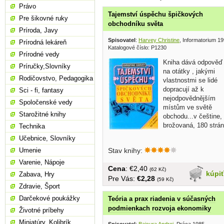
Právo
Tajemství úspěchu špičkových
Pre šikovné ruky
obchodníku světa
Príroda, Javy
Spisovatel
:
Harvey Christine
, Informatorium 1
Prírodná lekáreň
Katalogové číslo: P1230
Prírodné vedy
Kniha dává odpověď
Príručky,Slovníky
na otátky , jakými
Rodičovstvo, Pedagogika
vlastnostmi se lidé
dopracují až k
Sci - fi, fantasy
nejodpovědnějším
Spoločenské vedy
místům ve světě
Starožitné knihy
obchodu...v češtine,
brožovaná, 180 strán
Technika
Učebnice, Slovníky
Stav knihy:
Umenie
Varenie, Nápoje
Cena
: €2,40
(62 Kč)
kúpi
Zabava, Hry
Pre Vás:
€2,28
(59 Kč)
Zdravie, Šport
Darčekové poukážky
Teória a prax riadenia v súčasných
podmienkach rozvoja ekonomiky
Životné príbehy
Miniatúry, Kolibrík