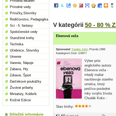
Prírodná lekáreň
Prírodné vedy
Príručky,Slovníky
Rodičovstvo, Pedagogika
V kategórii
50 - 80 % 
Sci - fi, fantasy
Spoločenské vedy
Ebenová veža
Starožitné knihy
Technika
Spisovatel
:
Fowles John
, Pravda 1986
Učebnice, Slovníky
Katalogové číslo: G9877
Umenie
Výber próz
Varenie, Nápoje
anglického autora:
Zabava, Hry
Ebenova veža -
mladý maliar
Zdravie, Šport
navštevuje starého
Darčekové poukážky
umelca, ktorý
Životné príbehy
prežíva posledné
roky svojho života.
Miniatúry, Kolibrík
Chudák Koko -
Knižné Edície
spisovateľ, ktorý
Stav knihy:
prežil bezcitný útok vandala, dospieva 
názoru, že tento útok nebol namierené
Dôležité informácie
€1,60