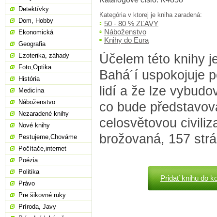
Detektívky
Kategória v ktorej je kniha zaradená:
Dom, Hobby
50 - 80 % ZĽAVY
Náboženstvo
Ekonomická
Knihy do Eura
Geografia
Účelem této knihy je
Ezoterika, záhady
Foto,Optika
Bahá´í uspokojuje 
História
lidí a že lze vybudov
Medicína
Náboženstvo
co bude představov
Nezaradené knihy
celosvětovou civiliza
Nové knihy
brožovaná, 157 str
Pestujeme,Chováme
Počítače,internet
Poézia
Politika
Pridať knihu do k
Právo
Pre šikovné ruky
Príroda, Javy