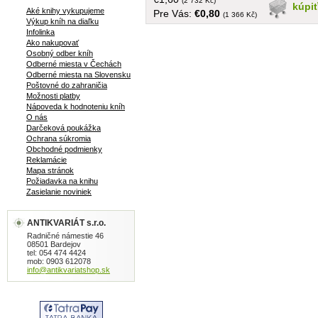
voči nemu osobne. Enigma - rieši
(2 732 Kč)
kúpi
Aké knihy vykupujeme
Pre Vás:
€0,80
zmiznutie úspešného poslanca, Mrak a
(1 366 Kč)
Výkup kníh na diaľku
Eliduc - stredoveký príbeh o láske a
Infolinka
sebazaprení... tvrdá väzba, obal, 294
Ako nakupovať
strán
Osobný odber kníh
Odberné miesta v Čechách
Odberné miesta na Slovensku
Poštovné do zahraničia
Možnosti platby
Nápoveda k hodnoteniu kníh
O nás
Darčeková poukážka
Ochrana súkromia
Obchodné podmienky
Reklamácie
Mapa stránok
Požiadavka na knihu
Zasielanie noviniek
ANTIKVARIÁT s.r.o.
Radničné námestie 46
08501 Bardejov
tel: 054 474 4424
mob: 0903 612078
info@antikvariatshop.sk