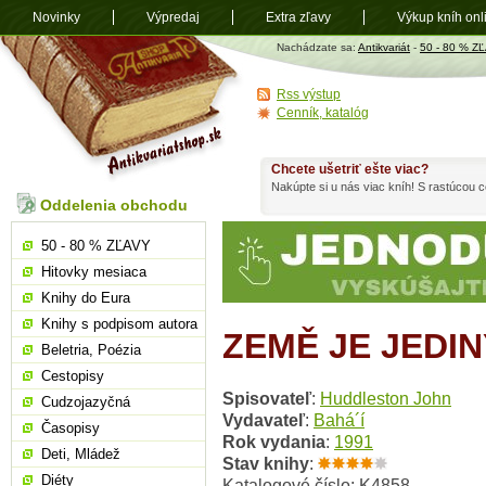
Novinky
Výpredaj
Extra zľavy
Výkup kníh onl
Antikvariát
Nachádzate sa:
Antikvariát
-
50 - 80 % Z
shop.sk
Rss výstup
Cenník, katalóg
Chcete ušetriť ešte viac?
Nakúpte si u nás viac kníh! S rastúcou
Oddelenia obchodu
50 - 80 % ZĽAVY
Hitovky mesiaca
Knihy do Eura
Knihy s podpisom autora
ZEMĚ JE JED
Beletria, Poézia
Cestopisy
Spisovateľ
:
Huddleston John
Cudzojazyčná
Vydavateľ
:
Bahá´í
Časopisy
Rok vydania
:
1991
Deti, Mládež
Stav knihy
:
Diéty
Katalogové číslo: K4858