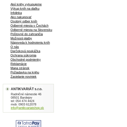
Aké knihy vykupujeme
Výkup kníh na diaľku
Infolinka
Ako nakupovať
Osobný odber kníh
Odberné miesta v Čechách
Odberné miesta na Slovensku
Poštovné do zahraničia
Možnosti platby
Nápoveda k hodnoteniu kníh
O nás
Darčeková poukážka
Ochrana súkromia
Obchodné podmienky
Reklamácie
Mapa stránok
Požiadavka na knihu
Zasielanie noviniek
ANTIKVARIÁT s.r.o.
Radničné námestie 46
08501 Bardejov
tel: 054 474 4424
mob: 0903 612078
info@antikvariatshop.sk