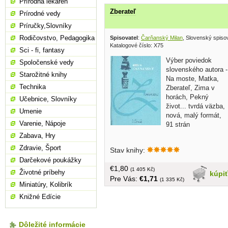
Prírodná lekáreň
Zberateľ
Prírodné vedy
Príručky,Slovníky
Rodičovstvo, Pedagogika
Spisovatel
:
Čarňanský Milan
, Slovenský spiso
Katalogové číslo: X75
Sci - fi, fantasy
Výber poviedok
Spoločenské vedy
slovenského autora -
Starožitné knihy
Na moste, Matka,
Technika
Zberateľ, Zima v
horách, Pekný
Učebnice, Slovníky
život... tvrdá väzba,
Umenie
nová, malý formát,
Varenie, Nápoje
91 strán
Zabava, Hry
Zdravie, Šport
Stav knihy:
Darčekové poukážky
€1,80
(1 405 Kč)
Životné príbehy
kúpi
Pre Vás:
€1,71
(1 335 Kč)
Miniatúry, Kolibrík
Knižné Edície
Dôležité informácie