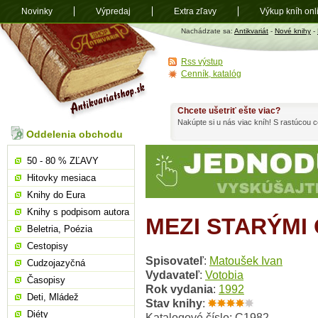
Novinky
Výpredaj
Extra zľavy
Výkup kníh onl
Antikvariát
Nachádzate sa:
Antikvariát
-
Nové knihy
-
shop.sk
Rss výstup
Cenník, katalóg
Chcete ušetriť ešte viac?
Nakúpte si u nás viac kníh! S rastúcou
Oddelenia obchodu
50 - 80 % ZĽAVY
Hitovky mesiaca
Knihy do Eura
Knihy s podpisom autora
MEZI STARÝMI
Beletria, Poézia
Cestopisy
Spisovateľ
:
Matoušek Ivan
Cudzojazyčná
Vydavateľ
:
Votobia
Časopisy
Rok vydania
:
1992
Deti, Mládež
Stav knihy
:
Diéty
Katalogové číslo: C1982