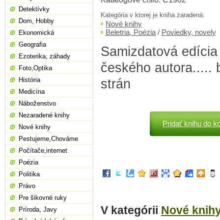
Detektívky
Kategória v ktorej je kniha zaradená:
Dom, Hobby
Nové knihy
Beletria, Poézia
/
Poviedky, novely
Ekonomická
Geografia
Samizdatová edícia
Ezoterika, záhady
českého autora.....
Foto,Optika
História
strán
Medicína
Náboženstvo
Nezaradené knihy
Pridať knihu do k
Nové knihy
Pestujeme,Chováme
Počítače,internet
Poézia
Politika
Právo
Pre šikovné ruky
V kategórii
Nové knih
Príroda, Javy