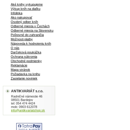
Aké knihy vykupujeme
Výkup kníh na diaľku
Infolinka
Ako nakupovať
Osobný odber kníh
Odberné miesta v Čechách
Odberné miesta na Slovensku
Poštovné do zahraničia
Možnosti platby
Nápoveda k hodnoteniu kníh
O nás
Darčeková poukážka
Ochrana súkromia
Obchodné podmienky
Reklamácie
Mapa stránok
Požiadavka na knihu
Zasielanie noviniek
ANTIKVARIÁT s.r.o.
Radničné námestie 46
08501 Bardejov
tel: 054 474 4424
mob: 0903 612078
info@antikvariatshop.sk