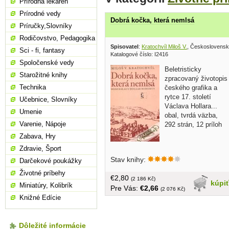
Prírodná lekáreň
Prírodné vedy
Dobrá kočka, která nemlsá
Príručky,Slovníky
Rodičovstvo, Pedagogika
Spisovatel
:
Kratochvíl Miloš V.
, Československ
Sci - fi, fantasy
Katalogové číslo: I2416
Spoločenské vedy
Beletristicky
Starožitné knihy
zpracovaný životopis
Technika
českého grafika a
rytce 17. století
Učebnice, Slovníky
Václava Hollara...
Umenie
obal, tvrdá väzba,
Varenie, Nápoje
292 strán, 12 príloh
Zabava, Hry
Zdravie, Šport
Stav knihy:
Darčekové poukážky
Životné príbehy
€2,80
(2 186 Kč)
kúpi
Miniatúry, Kolibrík
Pre Vás:
€2,66
(2 076 Kč)
Knižné Edície
Dôležité informácie