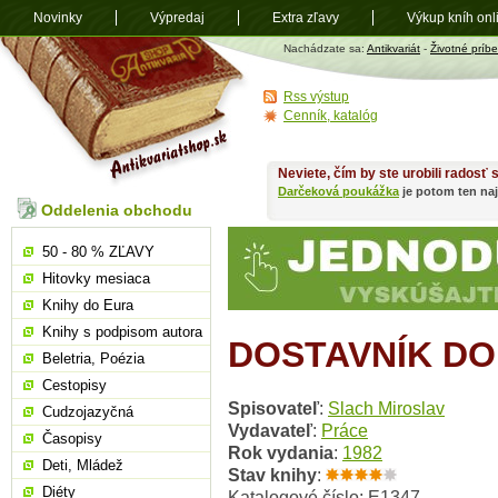
Novinky
Výpredaj
Extra zľavy
Výkup kníh onl
Antikvariát
Nachádzate sa:
Antikvariát
-
Životné príb
shop.sk
Rss výstup
Cenník, katalóg
Neviete, čím by ste urobili radosť
Darčeková poukážka
je potom ten naj
Oddelenia obchodu
50 - 80 % ZĽAVY
Hitovky mesiaca
Knihy do Eura
Knihy s podpisom autora
DOSTAVNÍK D
Beletria, Poézia
Cestopisy
Spisovateľ
:
Slach Miroslav
Cudzojazyčná
Vydavateľ
:
Práce
Časopisy
Rok vydania
:
1982
Deti, Mládež
Stav knihy
:
Diéty
Katalogové číslo: E1347