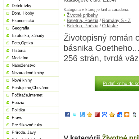
Detektívky
Kategória v ktorej je kniha zaradená:
Dom, Hobby
Životné príbehy
Beletria, Poézia
/
Romány S - Z
Ekonomická
Beletria, Poézia
/
O láske
Geografia
Životopisný román 
Ezoterika, záhady
Foto,Optika
básnika Goetheho....
História
256 strán, tvrdá vä
Medicína
Náboženstvo
Nezaradené knihy
Nové knihy
Pridať knihu do k
Pestujeme,Chováme
Počítače,internet
Poézia
Politika
Právo
Pre šikovné ruky
Príroda, Javy
V kategórii
Životné pr