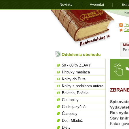
Novinky
Výpredaj
Extr
Antikvariá
Na
shop.sk
Rs
Ce
Mát
Ponú
Oddelenia obchodu
50 - 80 % ZĽAVY
Hitovky mesiaca
Knihy do Eura
Knihy s podpisom autora
ZBRANE,
Beletria, Poézia
Cestopisy
Spisovate
Cudzojazyčná
Vydavate
Rok vyda
Časopisy
Stav knih
Deti, Mládež
Katalogov
Diéty