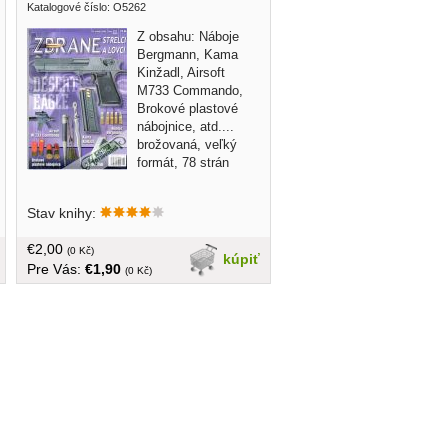
Katalogové číslo: O5262
Z obsahu: Náboje
Bergmann, Kama
Kinžadl, Airsoft
M733 Commando,
Brokové plastové
nábojnice, atd....
brožovaná, veľký
formát, 78 strán
Stav knihy:
€2,00
(0 Kč)
kúpiť
Pre Vás:
€1,90
(0 Kč)