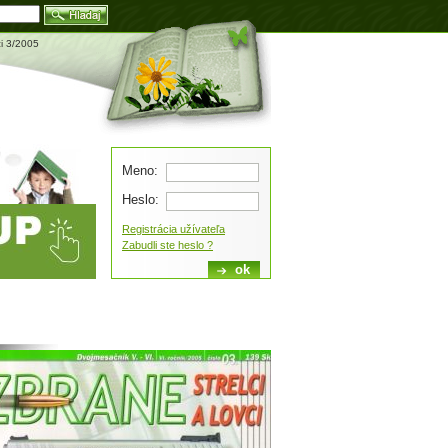
Blog
ci 3/2005
Meno:
Heslo:
Registrácia užívateľa
Zabudli ste heslo ?