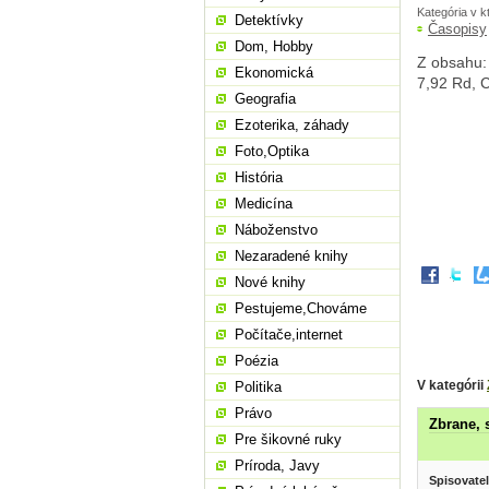
Kategória v k
Detektívky
Časopisy
Dom, Hobby
Z obsahu:
Ekonomická
7,92 Rd, C
Geografia
Ezoterika, záhady
Foto,Optika
História
Medicína
Náboženstvo
Nezaradené knihy
Nové knihy
Pestujeme,Chováme
Počítače,internet
Poézia
V kategórii
Politika
Právo
Zbrane, s
Pre šikovné ruky
Príroda, Javy
Spisovatel