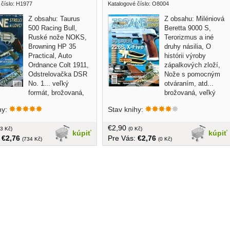
 číslo: H1977
Katalogové číslo: O8004
Z obsahu: Taurus
Z obsahu: Miléniová
500 Racing Bull,
Beretta 9000 S,
Ruské nože NOKS,
Terorizmus a iné
Browning HP 35
druhy násilia, O
Practical, Auto
histórii výroby
Ordnance Colt 1911,
zápalkových zloží,
Odstrelovačka DSR
Nože s pomocným
No. 1... veľký
otváraním, atd...
formát, brožovaná,
brožovaná, veľký
 125 strán
formát, 118 strán
hy:
Stav knihy:
€2,90
3 Kč)
(0 Kč)
kúpiť
kúpiť
:
€2,76
Pre Vás:
€2,76
(734 Kč)
(0 Kč)