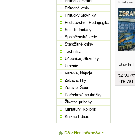
Prírodná lekáreň
Katalogové
Prírodné vedy
Príručky,Slovníky
Rodičovstvo, Pedagogika
Sci - fi, fantasy
Spoločenské vedy
Starožitné knihy
Technika
Učebnice, Slovníky
5.ročník,
Stav kni
Umenie
Varenie, Nápoje
€2,90
(77
Zabava, Hry
Pre Vás
Zdravie, Šport
Darčekové poukážky
Životné príbehy
Miniatúry, Kolibrík
Knižné Edície
Dôležité informácie