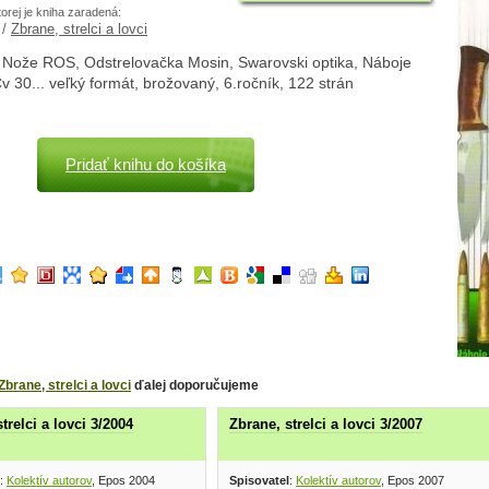
torej je kniha zaradená:
/
Zbrane, strelci a lovci
 Nože ROS, Odstrelovačka Mosin, Swarovski optika, Náboje
v 30... veľký formát, brožovaný, 6.ročník, 122 strán
Pridať knihu do košíka
Zbrane, strelci a lovci
ďalej doporučujeme
trelci a lovci 3/2004
Zbrane, strelci a lovci 3/2007
:
Kolektív autorov
, Epos 2004
Spisovatel
:
Kolektív autorov
, Epos 2007