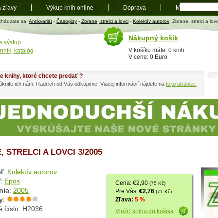
a zľavy
Výkup kníh online
Doprava
Mapa
t
chádzate sa:
Antikvariát
-
Časopisy
-
Zbrane, strelci a lovci
-
Kolektív autorov
: Zbrane, strelci a lov
Nákupný košík
s výstup
V košíku máte: 0 knih
nník, katalóg
V cene: 0 Euro
e knihy, ktoré chcete predať ?
knite ich nám. Radi ich od Vás odkúpime. Viacej informácií nájdete na
tejto stránke.
 STRELCI A LOVCI 3/2005
ľ
:
Kolektív autorov
ľ
:
Epos
Cena: €2,90
(75 Kč)
nia
:
2005
Pre Vás:
€2,76
(71 Kč)
y
:
Zľava:
5 %
é číslo: H2036
Vložiť knihu do košika