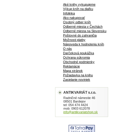
Aké knihy vykupujeme
Výkup kníh na diaľku
Infolinka
Ako nakupovať
Osobný odber kníh
Odberné miesta v Čechách
Odberné miesta na Slovensku
Poštovné do zahraničia
Možnosti platby
Nápoveda k hodnoteniu kníh
O nás
Darčeková poukážka
Ochrana súkromia
Obchodné podmienky
Reklamácie
Mapa stránok
Požiadavka na knihu
Zasielanie noviniek
ANTIKVARIÁT s.r.o.
Radničné námestie 46
08501 Bardejov
tel: 054 474 4424
mob: 0903 612078
info@antikvariatshop.sk