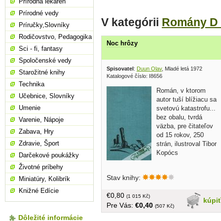
Prírodná lekáreň
Prírodné vedy
V kategórii
Romány D 
Príručky,Slovníky
Rodičovstvo, Pedagogika
Noc hrôzy
Sci - fi, fantasy
Spoločenské vedy
Spisovatel
:
Duun Olav
, Mladé letá 1972
Starožitné knihy
Katalogové číslo: I8656
Technika
Román, v ktorom
Učebnice, Slovníky
autor tuší blížiacu sa
Umenie
svetovú katastrofu...
bez obalu, tvrdá
Varenie, Nápoje
väzba, pre čitateľov
Zabava, Hry
od 15 rokov, 250
Zdravie, Šport
strán, ilustroval Tibor
Kopócs
Darčekové poukážky
Životné príbehy
Stav knihy:
Miniatúry, Kolibrík
Knižné Edície
€0,80
(1 015 Kč)
kúpi
Pre Vás:
€0,40
(507 Kč)
Dôležité informácie