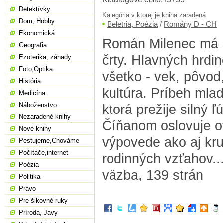
Detektívky
Kategória v ktorej je kniha zaradená:
Dom, Hobby
Beletria, Poézia
/
Romány D - CH
Ekonomická
Román Milenec má a
Geografia
črty. Hlavných hrdi
Ezoterika, záhady
Foto,Optika
všetko - vek, pôvod
História
kultúra. Príbeh mla
Medicína
Náboženstvo
ktorá prežije silný 
Nezaradené knihy
Číňanom oslovuje o
Nové knihy
výpovede ako aj kr
Pestujeme,Chováme
Počítače,internet
rodinných vzťahov...
Poézia
väzba, 139 strán
Politika
Právo
Pre šikovné ruky
Príroda, Javy