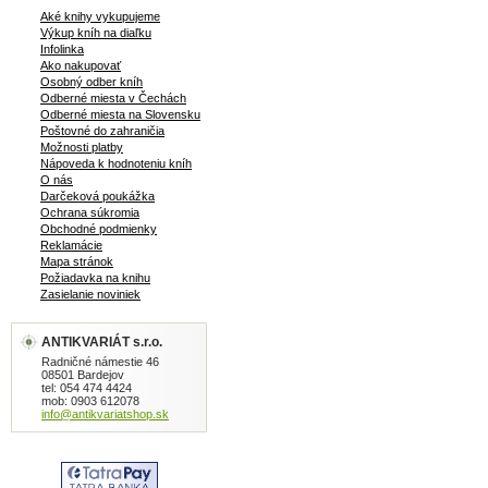
Aké knihy vykupujeme
Výkup kníh na diaľku
Infolinka
Ako nakupovať
Osobný odber kníh
Odberné miesta v Čechách
Odberné miesta na Slovensku
Poštovné do zahraničia
Možnosti platby
Nápoveda k hodnoteniu kníh
O nás
Darčeková poukážka
Ochrana súkromia
Obchodné podmienky
Reklamácie
Mapa stránok
Požiadavka na knihu
Zasielanie noviniek
ANTIKVARIÁT s.r.o.
Radničné námestie 46
08501 Bardejov
tel: 054 474 4424
mob: 0903 612078
info@antikvariatshop.sk