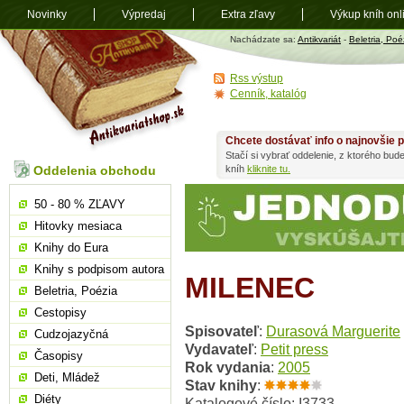
Novinky
Výpredaj
Extra zľavy
Výkup kníh onl
Antikvariát
Nachádzate sa:
Antikvariát
-
Beletria, Poé
shop.sk
Rss výstup
Cenník, katalóg
Chcete dostávať info o najnovšie p
Stačí si vybrať oddelenie, z ktorého bud
Oddelenia obchodu
kníh
kliknite tu.
50 - 80 % ZĽAVY
Hitovky mesiaca
Knihy do Eura
Knihy s podpisom autora
MILENEC
Beletria, Poézia
Cestopisy
Spisovateľ
:
Durasová Marguerite
Cudzojazyčná
Vydavateľ
:
Petit press
Časopisy
Rok vydania
:
2005
Deti, Mládež
Stav knihy
:
Diéty
Katalogové číslo: I3733