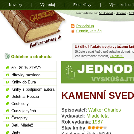
Novinky
Výpredaj
Extra zľavy
Výkup kníh onl
Antikvariát
Nachádzate sa:
Antikvariát
-
Umenie
-
Arc
shop.sk
Rss výstup
Cenník, katalóg
Už dlho hľadáte svoju vytúženú kn
Skúste zadať Vašu požiadavku do nášho
Oddelenia obchodu
Vás informovať mailom,
kliknite tu.
50 - 80 % ZĽAVY
Hitovky mesiaca
Knihy do Eura
Knihy s podpisom autora
KAMENNÍ SVED
Beletria, Poézia
Cestopisy
Spisovateľ
:
Walker Charles
Cudzojazyčná
Vydavateľ
:
Mladé letá
Časopisy
Rok vydania
:
1987
Deti, Mládež
Stav knihy
:
Diéty
Katalogové číslo: I6249