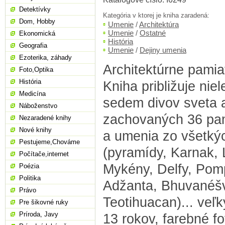
Detektívky
Kategória v ktorej je kniha zaradená:
Dom, Hobby
Umenie
/
Architektúra
Umenie
/
Ostatné
Ekonomická
História
Geografia
Umenie
/
Dejiny umenia
Ezoterika, záhady
Architektúrne pamia
Foto,Optika
História
Kniha približuje nie
Medicína
sedem divov sveta a
Náboženstvo
zachovaných 36 pam
Nezaradené knihy
Nové knihy
a umenia zo všetkýc
Pestujeme,Chováme
(pyramídy, Karnak, L
Počítače,internet
Mykény, Delfy, Pom
Poézia
Politika
Adžanta, Bhuvanéšva
Právo
Teotihuacan)... veľk
Pre šikovné ruky
Príroda, Javy
13 rokov, farebné fo