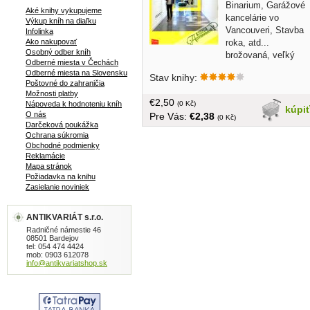
Binarium, Garážové
Aké knihy vykupujeme
kancelárie vo
Výkup kníh na diaľku
Vancouveri, Stavba
Infolinka
roka, atd...
Ako nakupovať
Osobný odber kníh
brožovaná, veľký
Odberné miesta v Čechách
formát, 120 strán
Odberné miesta na Slovensku
Stav knihy:
Poštovné do zahraničia
Možnosti platby
€2,50
(0 Kč)
Nápoveda k hodnoteniu kníh
kúpi
O nás
Pre Vás:
€2,38
(0 Kč)
Darčeková poukážka
Ochrana súkromia
Obchodné podmienky
Reklamácie
Mapa stránok
Požiadavka na knihu
Zasielanie noviniek
ANTIKVARIÁT s.r.o.
Radničné námestie 46
08501 Bardejov
tel: 054 474 4424
mob: 0903 612078
info@antikvariatshop.sk