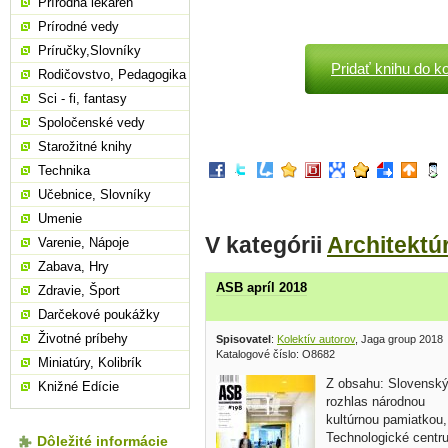
Prírodná lekáreň
Prírodné vedy
Príručky,Slovníky
Pridať knihu do k
Rodičovstvo, Pedagogika
Sci - fi, fantasy
Spoločenské vedy
Starožitné knihy
Technika
Učebnice, Slovníky
Umenie
V kategórii
Architektú
Varenie, Nápoje
Zabava, Hry
ASB apríl 2018
Zdravie, Šport
Darčekové poukážky
Životné príbehy
Spisovatel
:
Kolektív autorov
, Jaga group 2018
Katalogové číslo: O8682
Miniatúry, Kolibrík
Z obsahu: Slovensk
Knižné Edície
rozhlas národnou
kultúrnou pamiatkou,
Technologické centr
Dôležité informácie