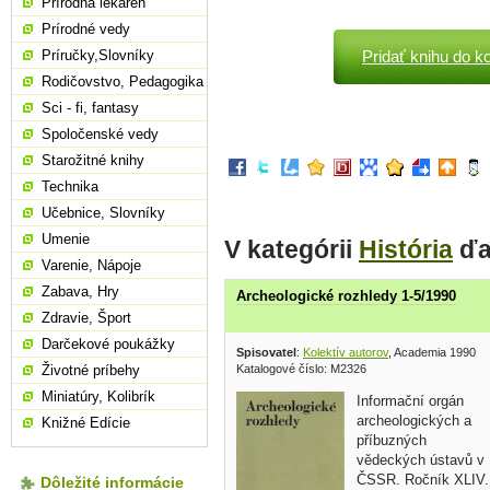
Prírodná lekáreň
Prírodné vedy
Príručky,Slovníky
Pridať knihu do k
Rodičovstvo, Pedagogika
Sci - fi, fantasy
Spoločenské vedy
Starožitné knihy
Technika
Učebnice, Slovníky
Umenie
V kategórii
História
ďa
Varenie, Nápoje
Zabava, Hry
Archeologické rozhledy 1-5/1990
Zdravie, Šport
Darčekové poukážky
Spisovatel
:
Kolektív autorov
, Academia 1990
Katalogové číslo: M2326
Životné príbehy
Miniatúry, Kolibrík
Informační orgán
archeologických a
Knižné Edície
příbuzných
vědeckých ústavů v
ČSSR. Ročník XLIV.
Dôležité informácie