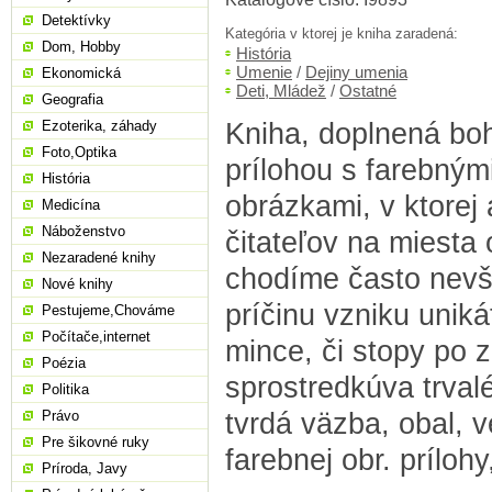
Detektívky
Kategória v ktorej je kniha zaradená:
Dom, Hobby
História
Umenie
/
Dejiny umenia
Ekonomická
Deti, Mládež
/
Ostatné
Geografia
Kniha, doplnená bo
Ezoterika, záhady
Foto,Optika
prílohou s farebnými
História
obrázkami, v ktorej
Medicína
Náboženstvo
čitateľov na miesta 
Nezaradené knihy
chodíme často nevš
Nové knihy
príčinu vzniku uniká
Pestujeme,Chováme
Počítače,internet
mince, či stopy po 
Poézia
sprostredkúva trval
Politika
tvrdá väzba, obal, v
Právo
Pre šikovné ruky
farebnej obr. príloh
Príroda, Javy