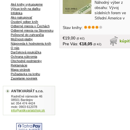
Náhodný výber z
Aké knihy vykupujeme
obsahu: Vývoj
Výkup kníh na diaľku
sídelních forem ve
Infolinka
Ako nakupovať
Střední Americe v
Osobný odber kníh
období před španělským dobytím,
Odberné miesta v Čechách
Stav knihy:
Osídlení ze starší doby římské v Kolíně
Odberné miesta na Slovensku
- Radovesnicích I., Sídliště únětické a
Poštovné do zahraničia
€19,00
středodunajské mohylové kultury z
(0 Kč)
Možnosti platby
kúpi
Pre Vás:
€18,05
Nápoveda k hodnoteniu kníh
holubic... v češtine, brožovaná, spolu
(0 Kč)
O nás
744 strán, chýba šiesty diel
Darčeková poukážka
Ochrana súkromia
Obchodné podmienky
Reklamácie
Mapa stránok
Požiadavka na knihu
Zasielanie noviniek
ANTIKVARIÁT s.r.o.
Radničné námestie 46
08501 Bardejov
tel: 054 474 4424
mob: 0903 612078
info@antikvariatshop.sk