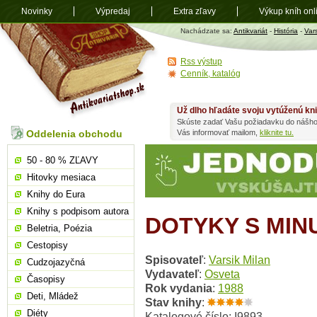
Novinky
Výpredaj
Extra zľavy
Výkup kníh onl
Antikvariát
Nachádzate sa:
Antikvariát
-
História
-
Vars
shop.sk
Rss výstup
Cenník, katalóg
Už dlho hľadáte svoju vytúženú kn
Skúste zadať Vašu požiadavku do nášho
Oddelenia obchodu
Vás informovať mailom,
kliknite tu.
50 - 80 % ZĽAVY
Hitovky mesiaca
Knihy do Eura
Knihy s podpisom autora
DOTYKY S MI
Beletria, Poézia
Cestopisy
Spisovateľ
:
Varsik Milan
Cudzojazyčná
Vydavateľ
:
Osveta
Časopisy
Rok vydania
:
1988
Deti, Mládež
Stav knihy
:
Diéty
Katalogové číslo: I9893