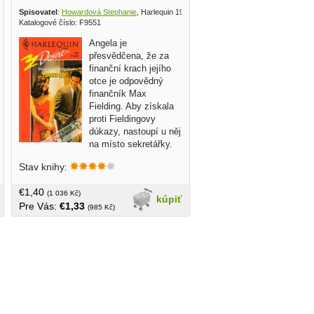
shers 1996
Spisovatel
:
Howardová Stephanie
, Harlequin 1995
Katalogové číslo: F9551
Angela je
přesvědčena, že za
finanční krach jejího
otce je odpovědný
finančník Max
Fielding. Aby získala
proti Fieldingovy
dúkazy, nastoupí u něj
na místo sekretářky.
Je však přistižena, když se mu pokouší
Stav knihy:
prozkoumat trezor. Max je ochoten
nenahlásit vloupání policii, ovšem pod
€1,40
jednou podmínkou. Angela s ním musí
(1 036 Kč)
kúpiť
Pre Vás:
€1,33
strávit víkend u jeho přátel a vydávat se
(985 Kč)
za jeho snoubenku... malý formát,
brožovaná, v češtine, 155 strán