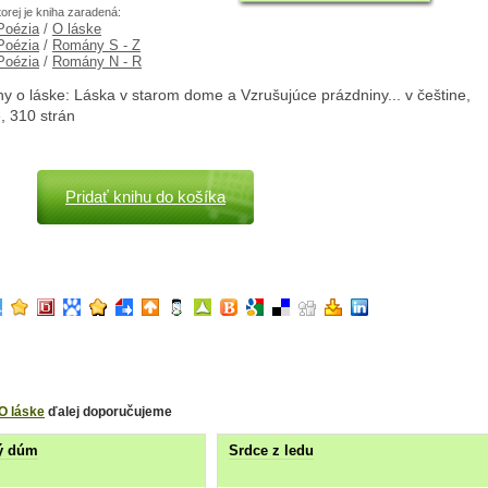
torej je kniha zaradená:
 Poézia
/
O láske
 Poézia
/
Romány S - Z
 Poézia
/
Romány N - R
y o láske: Láska v starom dome a Vzrušujúce prázdniny... v češtine,
, 310 strán
Pridať knihu do košíka
O láske
ďalej doporučujeme
ý dúm
Srdce z ledu