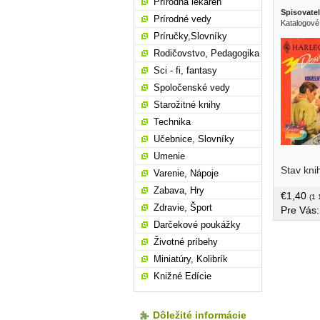
Prírodná lekáreň
Spisovatel
Prírodné vedy
Katalogové
Príručky,Slovníky
Rodičovstvo, Pedagogika
Sci - fi, fantasy
Spoločenské vedy
Starožitné knihy
Technika
Učebnice, Slovníky
Umenie
v češtine
Stav kni
strán
Varenie, Nápoje
Zabava, Hry
€1,40
(1 
Zdravie, Šport
Pre Vás
Darčekové poukážky
Životné príbehy
Miniatúry, Kolibrík
Knižné Edície
Dôležité informácie