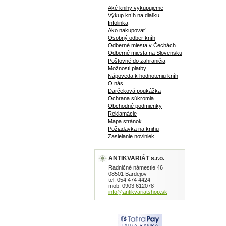
Aké knihy vykupujeme
Výkup kníh na diaľku
Infolinka
Ako nakupovať
Osobný odber kníh
Odberné miesta v Čechách
Odberné miesta na Slovensku
Poštovné do zahraničia
Možnosti platby
Nápoveda k hodnoteniu kníh
O nás
Darčeková poukážka
Ochrana súkromia
Obchodné podmienky
Reklamácie
Mapa stránok
Požiadavka na knihu
Zasielanie noviniek
ANTIKVARIÁT s.r.o.
Radničné námestie 46
08501 Bardejov
tel: 054 474 4424
mob: 0903 612078
info@antikvariatshop.sk