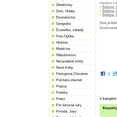
Kategória v k
Detektívky
Beletria,
Beletria,
Dom, Hobby
Beletria,
Ekonomická
Dva príbeh
Geografia
brožované
Ezoterika, záhady
Foto,Optika
História
Medicína
Náboženstvo
Nezaradené knihy
Nové knihy
Pestujeme,Chováme
Počítače,internet
Poézia
Politika
V kategórii
Právo
Pre šikovné ruky
Kouzeln
Príroda, Javy