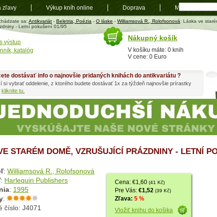
a zľavy
Výkup kníh online
Doprava
Mapa
t
chádzate sa:
Antikvariát
-
Beletria, Poézia
-
O láske
-
Williamsová R., Rolofsonová
: Láska ve star
zdniny - Letní pokušení 01/95
Nákupný košík
s výstup
V košíku máte: 0 knih
nník, katalóg
V cene: 0 Euro
ete dostávať info o najnovšie pridaných knihách do antikvariátu ?
í si vybrať oddelenie, z ktorého budete dostávať 1x za týždeň najnovšie prírastky
h
kliknite tu.
VE STARÉM DOMĚ, VZRUŠUJÍCÍ PRÁZDNINY - LETNÍ PO
ľ
:
Williamsová R., Rolofsonová
ľ
:
Harlequin Publishers
Cena: €1,60
(41 Kč)
nia
:
1995
Pre Vás:
€1,52
(39 Kč)
y
:
Zľava:
5 %
 číslo: J4071
Vložiť knihu do košika