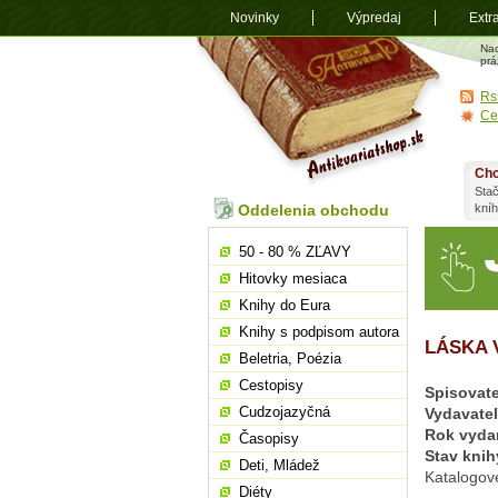
Novinky
Výpredaj
Extr
Antikvariá
Na
shop.sk
prá
Rs
Ce
Chc
Stač
Oddelenia obchodu
kní
50 - 80 % ZĽAVY
Hitovky mesiaca
Knihy do Eura
Knihy s podpisom autora
LÁSKA 
Beletria, Poézia
Cestopisy
Spisovate
Cudzojazyčná
Vydavate
Rok vyda
Časopisy
Stav knih
Deti, Mládež
Katalogové
Diéty