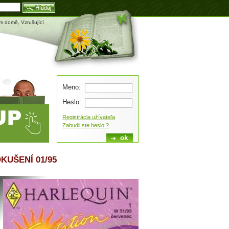
Blog
ém domě, Vzrušující
Meno:
Heslo:
Registrácia užívateľa
Zabudli ste heslo ?
KUŠENÍ 01/95