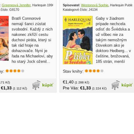
:
Greeneová Jennifer
, Harlequin 1996
Spisovatel
:
Westonová Sophie
, Harlequin Publi
 číslo: G8170
Katalogové číslo: J4134
Bratři Connorové
Gaby v žiadnom
nemají šanci zústat
prípade nechcela
svobodní. Každý z nich
odísť do Švédska a
nakonec zkříží cestu
už vôbec nie za
duchovi piráta, který si
takým nemožným
tak rád hraje na
človekom ako je
dohazovače. Nyní je
doktoro Hedberg... v
řada na Michaelovi, aby
češtine, brožovaná,
ho starý Jock oženil...
185 strán, menší
, malý formát, brožovaná, 151
formát
hy:
Stav knihy:
€1,40
171 Kč)
(1 288 Kč)
kúpiť
kúpiť
:
€1,33
Pre Vás:
€1,33
(1 112 Kč)
(1 224 Kč)