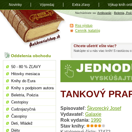
Novinky
Výpredaj
Extra zľavy
Výkup kníh onl
Antikvariát
Nachádzate sa:
Antikvariát
-
Beletria, Poé
shop.sk
Rss výstup
Cenník, katalóg
Chcete ušetriť ešte viac?
Nakúpte si u nás viac kníh! S rastúcou
Oddelenia obchodu
50 - 80 % ZĽAVY
Hitovky mesiaca
Knihy do Eura
Knihy s podpisom autora
TANKOVÝ PRA
Beletria, Poézia
Cestopisy
Spisovateľ
:
Škvorecký Josef
Cudzojazyčná
Vydavateľ
:
Galaxie
Časopisy
Rok vydania
:
1990
Deti, Mládež
Stav knihy
:
Diéty
Katalogové číslo: J7472