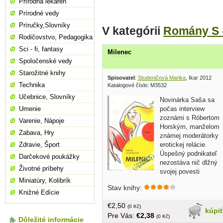
Prírodná lekáreň
Prírodné vedy
Príručky,Slovníky
V kategórii
Romány S 
Rodičovstvo, Pedagogika
Sci - fi, fantasy
Milenec
Spoločenské vedy
Starožitné knihy
Spisovatel
:
Studeničová Marika
, Ikar 2012
Technika
Katalogové číslo: M3532
Učebnice, Slovníky
Novinárka Saša sa
počas interview
Umenie
zoznámi s Róbertom
Varenie, Nápoje
Horským, manželom
Zabava, Hry
známej moderátorky
erotickej relácie.
Zdravie, Šport
Úspešný podnikateľ
Darčekové poukážky
nezostáva nič dlžný
Životné príbehy
svojej povesti
donchuana a urputne sa snaží čerstvo
Miniatúry, Kolibrík
Stav knihy:
rozvedenú štyridsiatničku očariť. Saša
Knižné Edície
sa odrazu nevyzná sama v sebe –
€2,50
napriek zásadám a istému
(0 Kč)
kúpi
Pre Vás:
€2,38
konzervativizmu zisťuje, že Róbert jej
(0 Kč)
Dôležité informácie