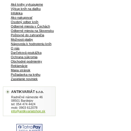
nie je ľahostajný. Podľahne
Aké knihy vykupujeme
šarmantnému zvodcovi? Takýto
Výkup kníh na diaľku
románik nevyhnutne zaváňa
Infolinka
škandálom. Lenže – aj zrelá žena má
Ako nakupovať
právo na lásku. A aj na omyly...
Osobný odber kníh
Odberné miesta v Čechách
brožovaná, menší formát, 188 strán, v
Odberné miesta na Slovensku
knihe pečiatka knižnice
Poštovné do zahraničia
Možnosti platby
Nápoveda k hodnoteniu kníh
O nás
Darčeková poukážka
Ochrana súkromia
Obchodné podmienky
Reklamácie
Mapa stránok
Požiadavka na knihu
Zasielanie noviniek
ANTIKVARIÁT s.r.o.
Radničné námestie 46
08501 Bardejov
tel: 054 474 4424
mob: 0903 612078
info@antikvariatshop.sk