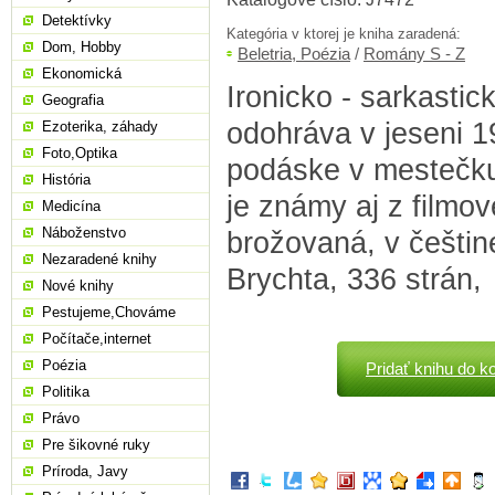
Detektívky
Kategória v ktorej je kniha zaradená:
Dom, Hobby
Beletria, Poézia
/
Romány S - Z
Ekonomická
Ironicko - sarkastick
Geografia
odohráva v jeseni 1
Ezoterika, záhady
Foto,Optika
podáske v mestečk
História
je známy aj z filmo
Medicína
Náboženstvo
brožovaná, v češtine
Nezaradené knihy
Brychta, 336 strán,
Nové knihy
Pestujeme,Chováme
Počítače,internet
Poézia
Pridať knihu do k
Politika
Právo
Pre šikovné ruky
Príroda, Javy