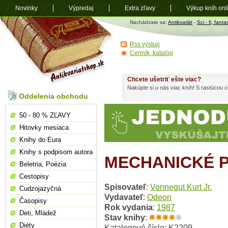
Novinky
Výpredaj
Extra zľavy
Výkup kníh onl
Antikvariát
Nachádzate sa:
Antikvariát
-
Sci - fi, fanta
shop.sk
Rss výstup
Cenník, katalóg
Chcete ušetriť ešte viac?
Nakúpte si u nás viac kníh! S rastúcou
Oddelenia obchodu
50 - 80 % ZĽAVY
Hitovky mesiaca
Knihy do Eura
Knihy s podpisom autora
MECHANICKÉ 
Beletria, Poézia
Cestopisy
Spisovateľ
:
Vonnegut Kurt Jr.
Cudzojazyčná
Vydavateľ
:
Odeon
Časopisy
Rok vydania
:
1987
Deti, Mládež
Stav knihy
:
Diéty
Katalogové číslo: K2209