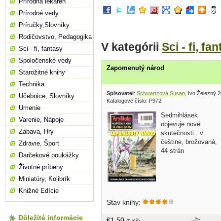
Prírodná lekáreň
Prírodné vedy
Príručky,Slovníky
Rodičovstvo, Pedagogika
V kategórii
Sci - fi, fa
Sci - fi, fantasy
Spoločenské vedy
Zapomenutý národ
Starožitné knihy
Technika
Spisovatel
:
Schwartzová Susan
, Ivo Železný 
Učebnice, Slovníky
Katalogové číslo: P972
Umenie
Sedmihlásek
Varenie, Nápoje
objevuje nové
Zabava, Hry
skutečnosti.. v
češtine, brožovaná,
Zdravie, Šport
44 strán
Darčekové poukážky
Životné príbehy
Miniatúry, Kolibrík
Knižné Edície
Stav knihy:
Dôležité informácie
€1,50
(0 Kč)