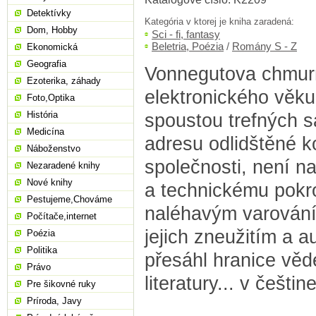
Detektívky
Kategória v ktorej je kniha zaradená:
Dom, Hobby
Sci - fi, fantasy
Beletria, Poézia
/
Romány S - Z
Ekonomická
Geografia
Vonnegutova chmurn
Ezoterika, záhady
elektronického věk
Foto,Optika
História
spoustou trefných s
Medicína
adresu odlidštěné 
Náboženstvo
společnosti, není n
Nezaradené knihy
Nové knihy
a technickému pokro
Pestujeme,Chováme
naléhavým varován
Počítače,internet
jejich zneužitím a a
Poézia
Politika
přesáhl hranice vě
Právo
literatury... v češti
Pre šikovné ruky
Príroda, Javy