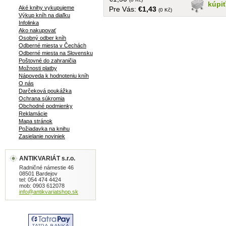
kúpi
Aké knihy vykupujeme
Pre Vás:
€1,43
(0 Kč)
Výkup kníh na diaľku
Infolinka
Ako nakupovať
Osobný odber kníh
Odberné miesta v Čechách
Odberné miesta na Slovensku
Poštovné do zahraničia
Možnosti platby
Nápoveda k hodnoteniu kníh
O nás
Darčeková poukážka
Ochrana súkromia
Obchodné podmienky
Reklamácie
Mapa stránok
Požiadavka na knihu
Zasielanie noviniek
ANTIKVARIÁT s.r.o.
Radničné námestie 46
08501 Bardejov
tel: 054 474 4424
mob: 0903 612078
info@antikvariatshop.sk