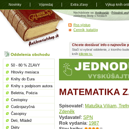
Novinky
Výpredaj
Extra zľavy
Výkup kníh onl
Antikvariát
Nachádzate sa:
Antikvariát
-
Prírodné ved
shop.sk
základnej školy v heslách
Rss výstup
Cenník, katalóg
Chcete dostávať info o najnovšie p
Stačí si vybrať oddelenie, z ktorého bud
Oddelenia obchodu
kníh
kliknite tu.
50 - 80 % ZĽAVY
Hitovky mesiaca
Knihy do Eura
Knihy s podpisom autora
MATEMATIKA Z
Beletria, Poézia
Cestopisy
Spisovateľ
:
Matuška Viliam, Tref
Cudzojazyčná
Zdeněk
Časopisy
Vydavateľ
:
SPN
Deti, Mládež
Rok vydania
:
1987
Diéty
Stav knihy
: