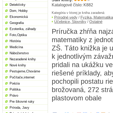
Katalogové číslo: K882
Detektívky
Dom, Hobby
Kategória v ktorej je kniha zaradená:
Ekonomická
Prírodné vedy
/
Fyzika, Matematika
Učebnice, Slovníky
/
Ostatné
Geografia
Ezoterika, záhady
Príručka zhŕňa najz
Foto,Optika
matematiky z jednot
História
ZŠ. Táto knižka je 
Medicína
Náboženstvo
k jednotlivým záva
Nezaradené knihy
pridali na ukážku v
Nové knihy
riešené príklady, ab
Pestujeme,Chováme
Počítače,internet
pochopili postatu rie
Poézia
brožovaná, 272 strá
Politika
Právo
plastovom obale
Pre šikovné ruky
Príroda, Javy