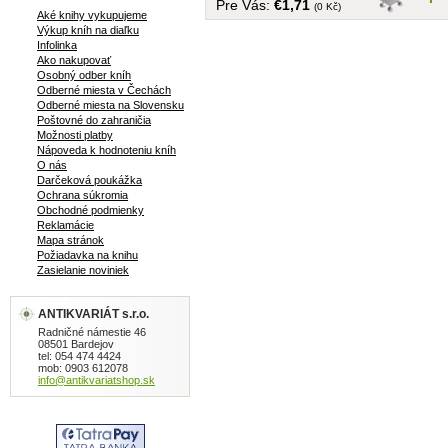
Pre Vás:
€1,71
(0 Kč)
Aké knihy vykupujeme
Výkup kníh na diaľku
Infolinka
Ako nakupovať
Osobný odber kníh
Odberné miesta v Čechách
Odberné miesta na Slovensku
Poštovné do zahraničia
Možnosti platby
Nápoveda k hodnoteniu kníh
O nás
Darčeková poukážka
Ochrana súkromia
Obchodné podmienky
Reklamácie
Mapa stránok
Požiadavka na knihu
Zasielanie noviniek
ANTIKVARIÁT s.r.o.
Radničné námestie 46
08501 Bardejov
tel: 054 474 4424
mob: 0903 612078
info@antikvariatshop.sk