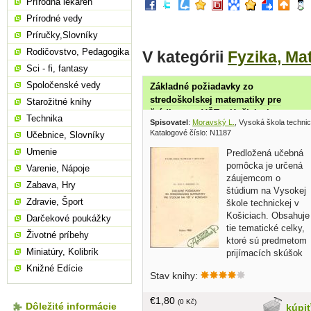
Prírodná lekáreň
Prírodné vedy
Príručky,Slovníky
Rodičovstvo, Pedagogika
V kategórii
Fyzika, Ma
Sci - fi, fantasy
Spoločenské vedy
Základné požiadavky zo
stredoškolskej matematiky pre
Starožitné knihy
štúdium na VŠT v Košiciach
Technika
Spisovatel
:
Moravský L.
, Vysoká škola techni
Katalogové číslo: N1187
Učebnice, Slovníky
Umenie
Predložená učebná
pomôcka je určená
Varenie, Nápoje
záujemcom o
Zabava, Hry
štúdium na Vysokej
Zdravie, Šport
škole technickej v
Košiciach. Obsahuje
Darčekové poukážky
tie tematické celky,
Životné príbehy
ktoré sú predmetom
Miniatúry, Kolibrík
prijímacích skúšok
na jednotlivé fakulty našej školy...
Knižné Edície
Stav knihy:
brožovaná, 66 strán
€1,80
(0 Kč)
Dôležité informácie
kúpi