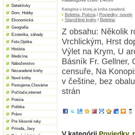
Detektívky
Kategória v ktorej je kniha zaradená:
Dom, Hobby
Beletria, Poézia
/
Poviedky, novely
Starožitné knihy
/
Beletria
Ekonomická
Geografia
Z obsahu: Několik 
Ezoterika, záhady
Vrchlickým, Hrst dop
Foto,Optika
História
Výlet na Krym, U ar
Medicína
Básník Fr. Gellner,
Náboženstvo
censuře, Na Konopišt
Nezaradené knihy
Nové knihy
v češtine, bez obal
Pestujeme,Chováme
strán
Počítače,internet
Poézia
Politika
Právo
Pre šikovné ruky
Príroda, Javy
V kategórii
Poviedky, 