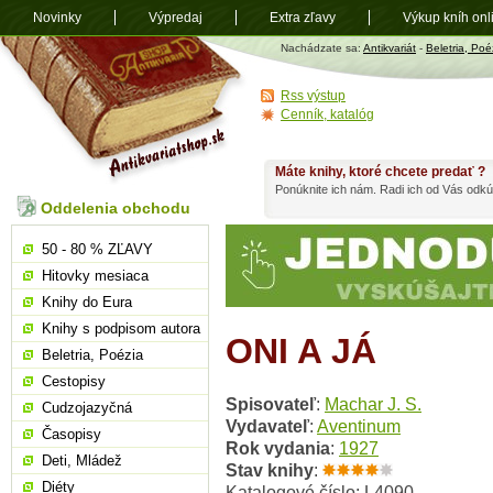
Novinky
Výpredaj
Extra zľavy
Výkup kníh onl
Antikvariát
Nachádzate sa:
Antikvariát
-
Beletria, Poé
shop.sk
Rss výstup
Cenník, katalóg
Máte knihy, ktoré chcete predať ?
Ponúknite ich nám. Radi ich od Vás odkú
Oddelenia obchodu
50 - 80 % ZĽAVY
Hitovky mesiaca
Knihy do Eura
Knihy s podpisom autora
ONI A JÁ
Beletria, Poézia
Cestopisy
Spisovateľ
:
Machar J. S.
Cudzojazyčná
Vydavateľ
:
Aventinum
Časopisy
Rok vydania
:
1927
Deti, Mládež
Stav knihy
:
Diéty
Katalogové číslo: L4090