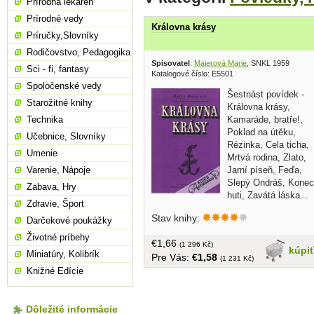
Prírodná lekáreň
Prírodné vedy
Královna krásy
Príručky,Slovníky
Rodičovstvo, Pedagogika
Spisovatel
:
Majerová Marie
, SNKL 1959
Sci - fi, fantasy
Katalogové číslo: E5501
Spoločenské vedy
Šestnást povídek -
Starožitné knihy
Královna krásy,
Kamaráde, bratře!,
Technika
Poklad na útěku,
Učebnice, Slovníky
Rézinka, Cela ticha,
Umenie
Mrtvá rodina, Zlato,
Jarní píseň, Feďa,
Varenie, Nápoje
Slepý Ondráš, Konec
Zabava, Hry
huti, Zavátá láska...
Zdravie, Šport
obal, v češtine, tvrdá väzba, 143 strán
Stav knihy:
Darčekové poukážky
Životné príbehy
€1,66
(1 296 Kč)
kúpi
Miniatúry, Kolibrík
Pre Vás:
€1,58
(1 231 Kč)
Knižné Edície
Dôležité informácie