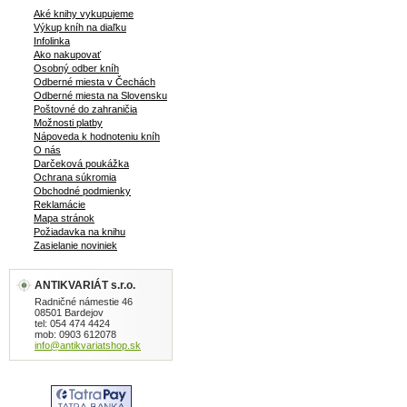
Aké knihy vykupujeme
Výkup kníh na diaľku
Infolinka
Ako nakupovať
Osobný odber kníh
Odberné miesta v Čechách
Odberné miesta na Slovensku
Poštovné do zahraničia
Možnosti platby
Nápoveda k hodnoteniu kníh
O nás
Darčeková poukážka
Ochrana súkromia
Obchodné podmienky
Reklamácie
Mapa stránok
Požiadavka na knihu
Zasielanie noviniek
ANTIKVARIÁT s.r.o.
Radničné námestie 46
08501 Bardejov
tel: 054 474 4424
mob: 0903 612078
info@antikvariatshop.sk