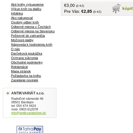
väzba, 210 strán, v knihe pečiatky
Aké knihy vykupujeme
€3,00
(0 Kč)
kúpi
Výkup kníh na diaľku
Pre Vás:
€2,85
(0 Kč)
Infolinka
Ako nakupovať
Osobný odber kníh
Odberné miesta v Čechách
Odberné miesta na Slovensku
Poštovné do zahraničia
Možnosti platby
Nápoveda k hodnoteniu kníh
O nás
Darčeková poukážka
Ochrana súkromia
Obchodné podmienky
Reklamácie
Mapa stránok
Požiadavka na knihu
Zasielanie noviniek
ANTIKVARIÁT s.r.o.
Radničné námestie 46
08501 Bardejov
tel: 054 474 4424
mob: 0903 612078
info@antikvariatshop.sk