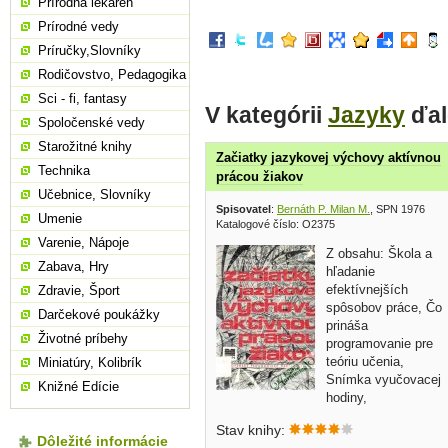
Prírodná lekáreň
Prírodné vedy
Príručky,Slovníky
Rodičovstvo, Pedagogika
Sci - fi, fantasy
V kategórii
Jazyky
ďal
Spoločenské vedy
Starožitné knihy
Začiatky jazykovej výchovy aktívnou
Technika
prácou žiakov
Učebnice, Slovníky
Spisovatel
:
Bernáth P. Milan M.
, SPN 1976
Umenie
Katalogové číslo: O2375
Varenie, Nápoje
Z obsahu: Škola a
Zabava, Hry
hľadanie
efektívnejších
Zdravie, Šport
spôsobov práce, Čo
Darčekové poukážky
prináša
Životné príbehy
programovanie pre
teóriu učenia,
Miniatúry, Kolibrík
Snímka vyučovacej
Knižné Edície
hodiny,
Vyhodnotenie využitia vyučovacej
Stav knihy:
hodiny podľa snímky, atd... tvrdá
Dôležité informácie