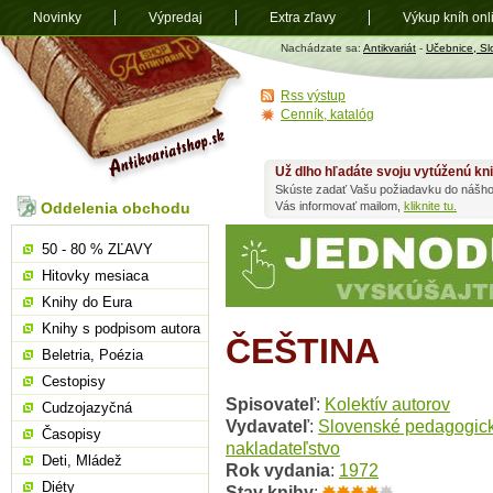
Novinky
Výpredaj
Extra zľavy
Výkup kníh onl
Antikvariát
Nachádzate sa:
Antikvariát
-
Učebnice, Sl
shop.sk
Rss výstup
Cenník, katalóg
Už dlho hľadáte svoju vytúženú kn
Skúste zadať Vašu požiadavku do nášho
Oddelenia obchodu
Vás informovať mailom,
kliknite tu.
50 - 80 % ZĽAVY
Hitovky mesiaca
Knihy do Eura
Knihy s podpisom autora
ČEŠTINA
Beletria, Poézia
Cestopisy
Spisovateľ
:
Kolektív autorov
Cudzojazyčná
Vydavateľ
:
Slovenské pedagogic
Časopisy
nakladateľstvo
Deti, Mládež
Rok vydania
:
1972
Diéty
Stav knihy
: