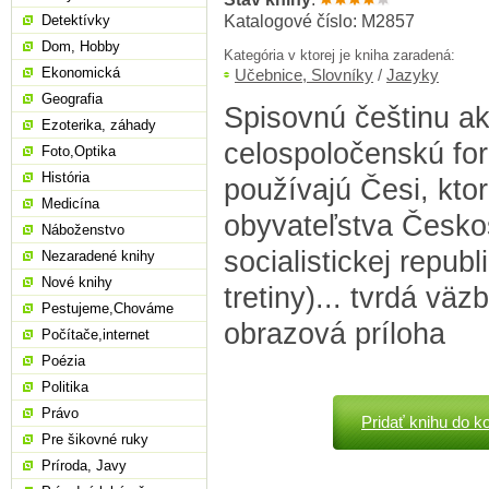
Katalogové číslo: M2857
Detektívky
Dom, Hobby
Kategória v ktorej je kniha zaradená:
Ekonomická
Učebnice, Slovníky
/
Jazyky
Geografia
Spisovnú češtinu a
Ezoterika, záhady
celospoločenskú fo
Foto,Optika
História
používajú Česi, ktor
Medicína
obyvateľstva Česko
Náboženstvo
socialistickej republ
Nezaradené knihy
Nové knihy
tretiny)... tvrdá väz
Pestujeme,Chováme
obrazová príloha
Počítače,internet
Poézia
Politika
Právo
Pridať knihu do k
Pre šikovné ruky
Príroda, Javy