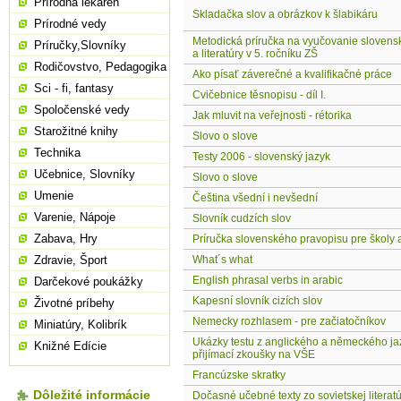
Prírodná lekáreň
Skladačka slov a obrázkov k šlabikáru
Prírodné vedy
Metodická príručka na vyučovanie slovens
Príručky,Slovníky
a literatúry v 5. ročníku ZŠ
Rodičovstvo, Pedagogika
Ako písať záverečné a kvalifikačné práce
Sci - fi, fantasy
Cvičebnice těsnopisu - díl I.
Spoločenské vedy
Jak mluvit na veřejnosti - rétorika
Starožitné knihy
Slovo o slove
Technika
Testy 2006 - slovenský jazyk
Učebnice, Slovníky
Slovo o slove
Umenie
Čeština všední i nevšední
Varenie, Nápoje
Slovník cudzích slov
Zabava, Hry
Príručka slovenského pravopisu pre školy 
Zdravie, Šport
What´s what
English phrasal verbs in arabic
Darčekové poukážky
Kapesní slovník cizích slov
Životné príbehy
Nemecky rozhlasem - pre začiatočníkov
Miniatúry, Kolibrík
Ukázky testu z anglického a německého ja
Knižné Edície
přijímací zkoušky na VŠE
Francúzske skratky
Dôležité informácie
Dočasné učebné texty zo sovietskej literat