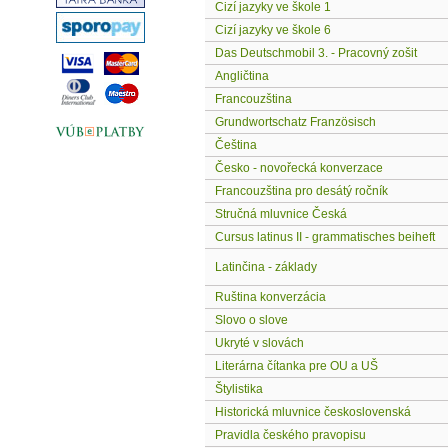
Cizí jazyky ve škole 1
Cizí jazyky ve škole 6
Das Deutschmobil 3. - Pracovný zošit
Angličtina
Francouzština
Grundwortschatz Französisch
Čeština
Česko - novořecká konverzace
Francouzština pro desátý ročník
Stručná mluvnice Česká
Cursus latinus II - grammatisches beiheft
Latinčina - základy
Ruština konverzácia
Slovo o slove
Ukryté v slovách
Literárna čítanka pre OU a UŠ
Štylistika
Historická mluvnice československá
Pravidla českého pravopisu