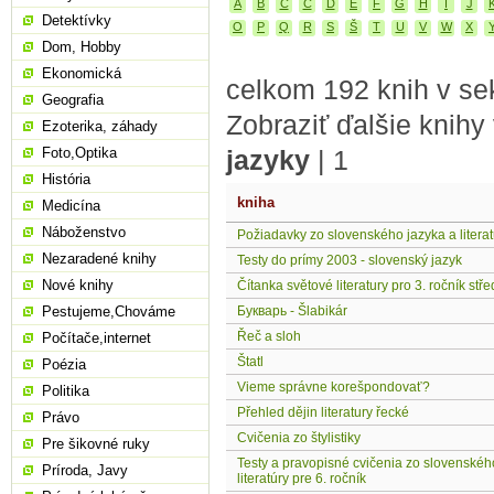
A
B
C
Č
D
E
F
G
H
I
J
Detektívky
O
P
Q
R
S
Š
T
U
V
W
X
Dom, Hobby
Ekonomická
celkom 192 knih v sek
Geografia
Zobraziť ďalšie knihy
Ezoterika, záhady
Foto,Optika
jazyky
|
1
História
kniha
Medicína
Náboženstvo
Požiadavky zo slovenského jazyka a literat
Nezaradené knihy
Testy do prímy 2003 - slovenský jazyk
Nové knihy
Čítanka světové literatury pro 3. ročník stř
Pestujeme,Chováme
Букварь - Šlabikár
Řeč a sloh
Počítače,internet
Štatl
Poézia
Vieme správne korešpondovať?
Politika
Přehled dějin literatury řecké
Právo
Cvičenia zo štylistiky
Pre šikovné ruky
Testy a pravopisné cvičenia zo slovenskéh
Príroda, Javy
literatúry pre 6. ročník