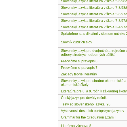
Slovenský jazyk a literatúra v škole 5-6/98
Slovenský jazyk a literatúra v škole 7-8/98
Slovenský jazyk a literatúra v škole 5-6/97
Slovenský jazyk a literatúra v škole 7-8/97
Slovenský jazyk a literatúra v škole 3-4/97
Spriateľme sa s diktátmi v šiestom ročníku
Slovník cudzích slov
Slovenský jazyk pre dvojročné a trojročné
odbory stredných odborných učilíšť
Precvičme si pravopis 8.
Precvičme si pravopis 7.
Základy teórie literatúry
Slovenský jazyk pre stredné ekonomické a
ekonomické školy
Literatúra pre 8. a 9. ročník základnej školy
Český jazyk pro deváty ročník
Testy zo slovenského jazyka ´98
Výslovnosť desiatich európskych jazykov
Grammar for the Graduation Exam I.
Literárna výchova 8.