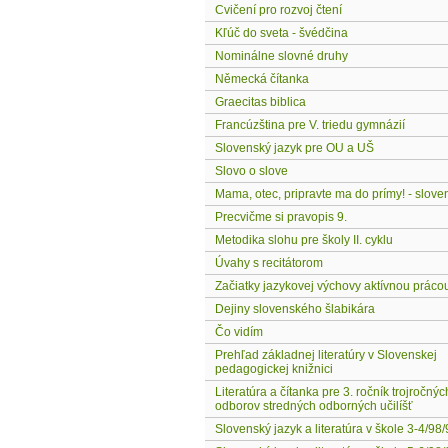
Cvičení pro rozvoj čtení
Kľúč do sveta - švédčina
Nominálne slovné druhy
Německá čítanka
Graecitas biblica
Francúzština pre V. triedu gymnázií
Slovenský jazyk pre OU a UŠ
Slovo o slove
Mama, otec, pripravte ma do prímy! - slove
Precvičme si pravopis 9.
Metodika slohu pre školy II. cyklu
Úvahy s recitátorom
Začiatky jazykovej výchovy aktívnou práco
Dejiny slovenského šlabikára
Čo vidím
Prehľad základnej literatúry v Slovenskej
pedagogickej knižnici
Literatúra a čítanka pre 3. ročník trojročn
odborov stredných odborných učilíšť
Slovenský jazyk a literatúra v škole 3-4/98