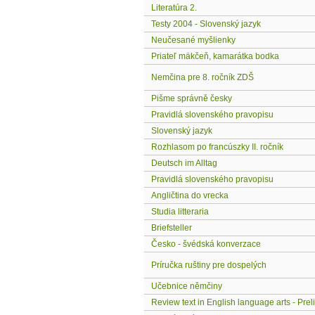
Literatúra 2.
Testy 2004 - Slovenský jazyk
Neučesané myšlienky
Priateľ mäkčeň, kamarátka bodka
Nemčina pre 8. ročník ZDŠ
Pišme správně česky
Pravidlá slovenského pravopisu
Slovenský jazyk
Rozhlasom po francúszky II. ročník
Deutsch im Alltag
Pravidlá slovenského pravopisu
Angličtina do vrecka
Studia litteraria
Briefsteller
Česko - švédská konverzace
Príručka ruštiny pre dospelých
Učebnice němčiny
Review text in English language arts - Prel