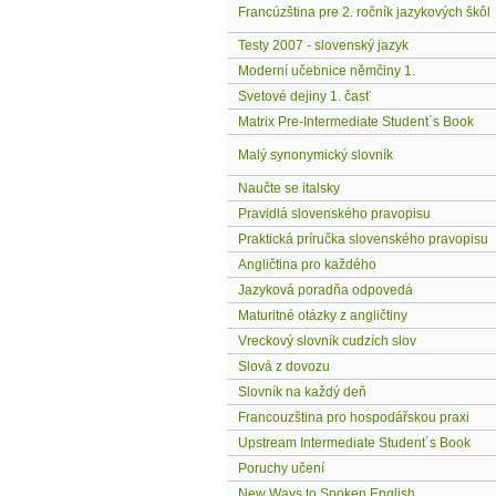
Francúzština pre 2. ročník jazykových škôl
Testy 2007 - slovenský jazyk
Moderní učebnice němčiny 1.
Svetové dejiny 1. časť
Matrix Pre-Intermediate Student´s Book
Malý synonymický slovník
Naučte se italsky
Pravidlá slovenského pravopisu
Praktická príručka slovenského pravopisu
Angličtina pro každého
Jazyková poradňa odpovedá
Maturitné otázky z angličtiny
Vreckový slovník cudzích slov
Slová z dovozu
Slovník na každý deň
Francouzština pro hospodářskou praxi
Upstream Intermediate Student´s Book
Poruchy učení
New Ways to Spoken English