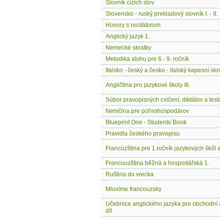
Slovník cizích slov
Slovensko - ruský prekladový slovník I. - II.
Hovory s recitátorom
Anglický jazyk 1.
Nemecké skratky
Metodika slohu pre 6.- 9. ročník
Italsko - český a česko - italský kapesní slo
Angličtina pro jazykové školy III.
Súbor pravopisných cvičení, diktátov a test
Nemčina pre poľnohospodárov
Blueprint One - Students´Book
Pravidla českého pravopisu
Francúzština pre 1.ročník jazykových škôl 
Francouzština běžná a hospodářská 1.
Ruština do vrecka
Mluvíme francouzsky
Učebnice anglického jazyka pro obchodní 
díl