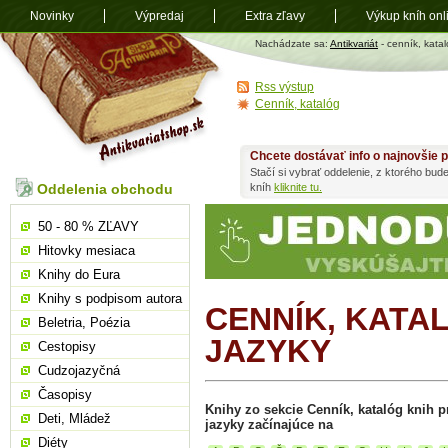
Novinky
Výpredaj
Extra zľavy
Výkup kníh onl
Antikvariát
Nachádzate sa:
Antikvariát
- cenník, katal
shop.sk
Rss výstup
Cenník, katalóg
Chcete dostávať info o najnovšie p
Stačí si vybrať oddelenie, z ktorého bud
Oddelenia obchodu
kníh
kliknite tu.
50 - 80 % ZĽAVY
Hitovky mesiaca
Knihy do Eura
Knihy s podpisom autora
CENNÍK, KATA
Beletria, Poézia
JAZYKY
Cestopisy
Cudzojazyčná
Časopisy
Knihy zo sekcie Cenník, katalóg knih pr
Deti, Mládež
jazyky začínajúce na
Diéty