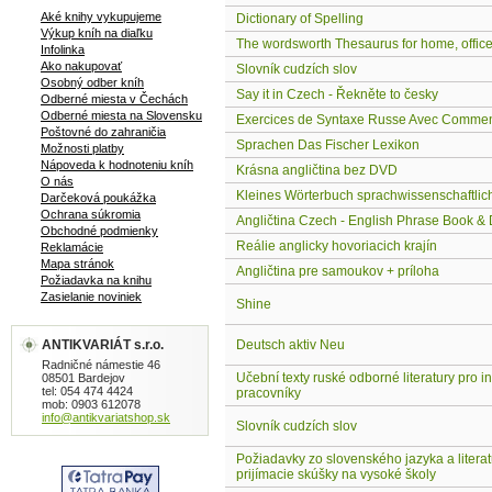
Aké knihy vykupujeme
Dictionary of Spelling
Výkup kníh na diaľku
The wordsworth Thesaurus for home, offic
Infolinka
Ako nakupovať
Slovník cudzích slov
Osobný odber kníh
Say it in Czech - Řekněte to česky
Odberné miesta v Čechách
Odberné miesta na Slovensku
Exercices de Syntaxe Russe Avec Commen
Poštovné do zahraničia
Sprachen Das Fischer Lexikon
Možnosti platby
Nápoveda k hodnoteniu kníh
Krásna angličtina bez DVD
O nás
Kleines Wörterbuch sprachwissenschaftlic
Darčeková poukážka
Ochrana súkromia
Angličtina Czech - English Phrase Book & 
Obchodné podmienky
Reálie anglicky hovoriacich krajín
Reklamácie
Mapa stránok
Angličtina pre samoukov + príloha
Požiadavka na knihu
Zasielanie noviniek
Shine
ANTIKVARIÁT s.r.o.
Deutsch aktiv Neu
Radničné námestie 46
Učební texty ruské odborné literatury pro i
08501 Bardejov
tel: 054 474 4424
pracovníky
mob: 0903 612078
info@antikvariatshop.sk
Slovník cudzích slov
Požiadavky zo slovenského jazyka a literat
prijímacie skúšky na vysoké školy