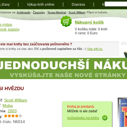
a zľavy
Výkup kníh online
Doprava
Mapa
t
chádzate sa:
Antikvariát
-
Časopisy
-
Texas-Marshal
-
Scott William
: Připni si hvězdu
Nákupný košík
s výstup
V košíku máte: 0 knih
nník, katalóg
V cene: 0 Euro
ete mat knihy bez zaúčtovania poštovného ?
rte si knihy za viac ako 35€ a
poštovné zaplatíme za Vás
:-)
Viac info tu.
SI HVĚZDU
ľ
:
Scott William
ľ
:
Moba
Kniha je predaná.
nia
:
2003
Môžete si ale zadať
y
:
požiadavku na knihu
é číslo: N6014