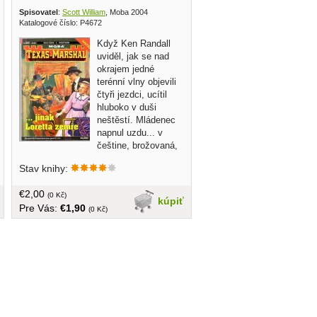
Spisovatel
:
Scott William
, Moba 2004
Katalogové číslo: P4672
Když Ken Randall
uviděl, jak se nad
okrajem jedné
terénní vlny objevili
čtyři jezdci, ucítil
hluboko v duši
neštěstí. Mládenec
napnul uzdu... v
češtine, brožovaná,
50 strán
Stav knihy:
€2,00
(0 Kč)
kúpiť
Pre Vás:
€1,90
(0 Kč)