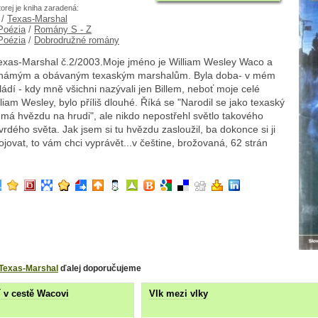
torej je kniha zaradená:
/
Texas-Marshal
 Poézia
/
Romány S - Z
 Poézia
/
Dobrodružné romány
Texas-Marshal č.2/2003.Moje jméno je William Wesley Waco a
 známým a obávaným texaským marshalům. Byla doba- v mém
dí - kdy mně všichni nazývali jen Billem, neboť moje celé
liam Wesley, bylo příliš dlouhé. Říká se "Narodil se jako texaský
má hvězdu na hrudi", ale nikdo nepostřehl světlo takového
vrdého světa. Jak jsem si tu hvězdu zasloužil, ba dokonce si ji
jovat, to vám chci vyprávět...v češtine, brožovaná, 62 strán
Texas-Marshal
ďalej doporučujeme
í v cestě Wacovi
Vlk mezi vlky