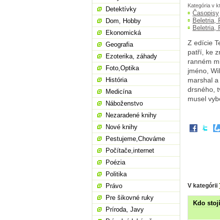
Kategória v k
Detektívky
Časopisy
Beletria,
Dom, Hobby
Beletria,
Ekonomická
Z edície 
Geografia
patří, ke
Ezoterika, záhady
ranném mlá
Foto,Optika
jméno, Wil
História
marshal a 
drsného, t
Medicína
musel vybo
Náboženstvo
Nezaradené knihy
Nové knihy
Pestujeme,Chováme
Počítače,internet
Poézia
Politika
V kategórii
Právo
Pre šikovné ruky
Kdo stoj
Príroda, Javy