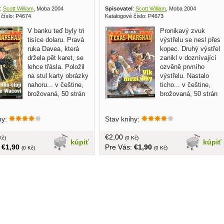
:
Scott William
, Moba 2004
Spisovatel
:
Scott William
, Moba 2004
 číslo: P4674
Katalogové číslo: P4673
V banku teď byly tri
Pronikavý zvuk
tisíce dolaru. Pravá
výstřelu se nesl přes
ruka Davea, která
kopec. Druhý výstřel
držela pět karet, se
zanikl v doznívající
lehce třásla. Položil
ozvěně prvního
na stul karty obrázky
výstřelu. Nastalo
nahoru... v češtine,
ticho... v češtine,
brožovaná, 50 strán
brožovaná, 50 strán
hy:
Stav knihy:
€2,00
Kč)
(0 Kč)
kúpiť
kúpiť
:
€1,90
Pre Vás:
€1,90
(0 Kč)
(0 Kč)