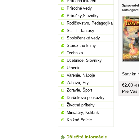
Prírodná lekáreň
Spisovatel
Prírodné vedy
Katalogové
Príručky,Slovníky
Rodičovstvo, Pedagogika
Sci - fi, fantasy
Spoločenské vedy
Starožitné knihy
Technika
Učebnice, Slovníky
Umenie
Stav kni
Varenie, Nápoje
Zabava, Hry
€2,00
(0 
Zdravie, Šport
Pre Vás
Darčekové poukážky
Životné príbehy
Miniatúry, Kolibrík
Knižné Edície
Dôležité informácie