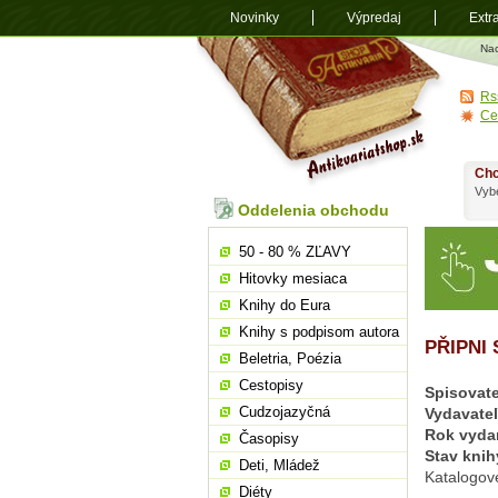
Novinky
Výpredaj
Extr
Antikvariá
Na
shop.sk
Rs
Ce
Chc
Vybe
Oddelenia obchodu
50 - 80 % ZĽAVY
Hitovky mesiaca
Knihy do Eura
Knihy s podpisom autora
PŘIPNI 
Beletria, Poézia
Cestopisy
Spisovate
Cudzojazyčná
Vydavate
Rok vyda
Časopisy
Stav knih
Deti, Mládež
Katalogov
Diéty