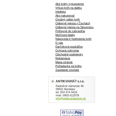
Aké knihy vykupujeme
Výkup kníh na diaľku
Infolinka
Ako nakupovať
Osobný odber kníh
Odberné miesta v Čechách
Odberné miesta na Slovensku
Poštovné do zahraničia
Možnosti platby
Nápoveda k hodnoteniu kníh
O nás
Darčeková poukážka
Ochrana súkromia
Obchodné podmienky
Reklamácie
Mapa stránok
Požiadavka na knihu
Zasielanie noviniek
ANTIKVARIÁT s.r.o.
Radničné námestie 46
08501 Bardejov
tel: 054 474 4424
mob: 0903 612078
info@antikvariatshop.sk