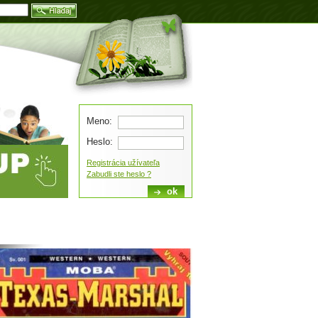
Blog
Meno:
Heslo:
Registrácia užívateľa
Zabudli ste heslo ?