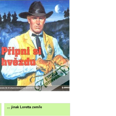
... jinak Loretta zemře