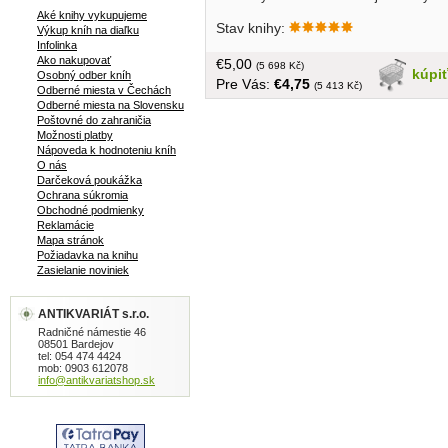
krajinách sveta. Encyklopédia do
Aké knihy vykupujeme
Stav knihy:
vrecka je nenahraditeľný praktický zdroj
Výkup kníh na diaľku
Infolinka
vedomostí pre každodenný život...
Ako nakupovať
€5,00
tvrdá väzba, menší formát, 512 strán
(5 698 Kč)
kúpi
Osobný odber kníh
Pre Vás:
€4,75
(5 413 Kč)
Odberné miesta v Čechách
Odberné miesta na Slovensku
Poštovné do zahraničia
Možnosti platby
Nápoveda k hodnoteniu kníh
O nás
Darčeková poukážka
Ochrana súkromia
Obchodné podmienky
Reklamácie
Mapa stránok
Požiadavka na knihu
Zasielanie noviniek
ANTIKVARIÁT s.r.o.
Radničné námestie 46
08501 Bardejov
tel: 054 474 4424
mob: 0903 612078
info@antikvariatshop.sk