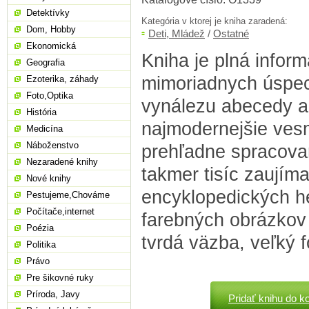
Detektívky
Kategória v ktorej je kniha zaradená:
Dom, Hobby
Deti, Mládež
/
Ostatné
Ekonomická
Kniha je plná inform
Geografia
mimoriadnych úspec
Ezoterika, záhady
Foto,Optika
vynálezu abecedy a
História
najmodernejšie ves
Medicína
Náboženstvo
prehľadne spracova
Nezaradené knihy
takmer tisíc zaujím
Nové knihy
encyklopedických he
Pestujeme,Chováme
Počítače,internet
farebných obrázkov a
Poézia
tvrdá väzba, veľký 
Politika
Právo
Pre šikovné ruky
Príroda, Javy
Pridať knihu do k