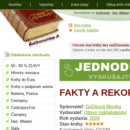
Novinky
Výpredaj
Extra zľavy
Výkup kníh onl
Antikvariát
Nachádzate sa:
Antikvariát
-
Deti, Mládež
shop.sk
Rss výstup
Cenník, katalóg
Chcete mat knihy bez zaúčtovania
Vyberte si knihy za viac ako 35€ a
pošt
Oddelenia obchodu
50 - 80 % ZĽAVY
Hitovky mesiaca
Knihy do Eura
Knihy s podpisom autora
FAKTY A REKO
Beletria, Poézia
Cestopisy
Spisovateľ
:
Gúčiková Monika
Cudzojazyčná
Vydavateľ
:
Ottovo nakladatelství
Časopisy
Rok vydania
:
2004
Deti, Mládež
Stav knihy
:
Diéty
Katalogové číslo: O1339