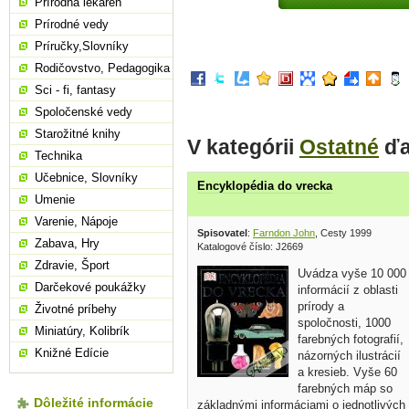
Prírodná lekáreň
Prírodné vedy
Príručky,Slovníky
Rodičovstvo, Pedagogika
Sci - fi, fantasy
Spoločenské vedy
Starožitné knihy
V kategórii
Ostatné
ďa
Technika
Učebnice, Slovníky
Encyklopédia do vrecka
Umenie
Varenie, Nápoje
Spisovatel
:
Farndon John
, Cesty 1999
Zabava, Hry
Katalogové číslo: J2669
Zdravie, Šport
Uvádza vyše 10 000
Darčekové poukážky
informácií z oblasti
prírody a
Životné príbehy
spoločnosti, 1000
Miniatúry, Kolibrík
farebných fotografií,
Knižné Edície
názorných ilustrácií
a kresieb. Vyše 60
farebných máp so
Dôležité informácie
základnými informáciami o jednotlivých