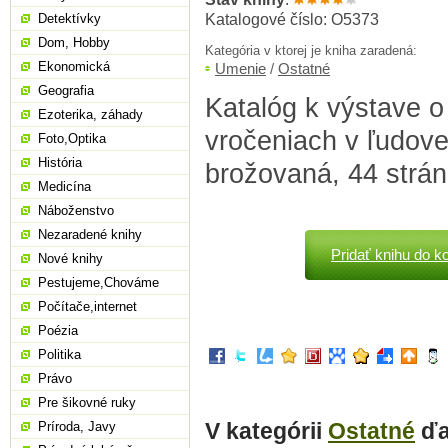
Katalogové číslo: O5373
Detektívky
Dom, Hobby
Kategória v ktorej je kniha zaradená:
Ekonomická
Umenie
/
Ostatné
Geografia
Katalóg k výstave 
Ezoterika, záhady
vročeniach v ľudovej
Foto,Optika
História
brožovaná, 44 strán
Medicína
Náboženstvo
Nezaradené knihy
Pridať knihu do k
Nové knihy
Pestujeme,Chováme
Počítače,internet
Poézia
Politika
Právo
Pre šikovné ruky
V kategórii
Ostatné
ďa
Príroda, Javy