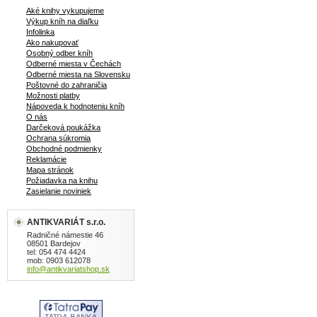
Aké knihy vykupujeme
Výkup kníh na diaľku
Infolinka
Ako nakupovať
Osobný odber kníh
Odberné miesta v Čechách
Odberné miesta na Slovensku
Poštovné do zahraničia
Možnosti platby
Nápoveda k hodnoteniu kníh
O nás
Darčeková poukážka
Ochrana súkromia
Obchodné podmienky
Reklamácie
Mapa stránok
Požiadavka na knihu
Zasielanie noviniek
ANTIKVARIÁT s.r.o.
Radničné námestie 46
08501 Bardejov
tel: 054 474 4424
mob: 0903 612078
info@antikvariatshop.sk