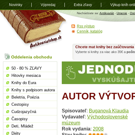
Novinky
Výpredaj
Extra zľavy
Výkup kníh onl
Antikvariát
Nachádzate sa:
Antikvariát
-
Umenie
-
Ost
shop.sk
Rss výstup
Cenník, katalóg
Chcete mat knihy bez zaúčtovania
Vyberte si knihy za viac ako 35€ a
pošt
Oddelenia obchodu
50 - 80 % ZĽAVY
Hitovky mesiaca
Knihy do Eura
Knihy s podpisom autora
AUTOR VÝTVO
Beletria, Poézia
Cestopisy
Spisovateľ
:
Buganová Klaudia
Cudzojazyčná
Vydavateľ
:
Východoslovenské
Časopisy
múzeum
Deti, Mládež
Rok vydania
:
2008
Diéty
Stav knihy
: