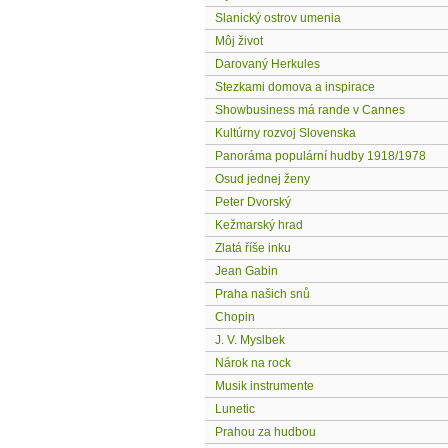
Slanický ostrov umenia
Môj život
Darovaný Herkules
Stezkami domova a inspirace
Showbusiness má rande v Cannes
Kultúrny rozvoj Slovenska
Panoráma populární hudby 1918/1978
Osud jednej ženy
Peter Dvorský
Kežmarský hrad
Zlatá říše inku
Jean Gabin
Praha našich snů
Chopin
J. V. Myslbek
Nárok na rock
Musik instrumente
Lunetic
Prahou za hudbou