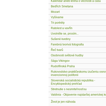
Kalendář aneb kniha o věčnosti a času
Bedřich Smetana
Mozart
Vyšívame
Tri portréty
Ratolest a vavřín
Uvolněte se, prosím...
Sušené kvetiny
Farebná tvorivá fotografia
Řeč tvarů
Osobnosti světové hudby
Sága Vikingov
Rudolfínská Praha
Rukovodstvo praktičeskomu izučeniu osno
invencionnoj polifonii
Slovenská socialistická republika -
Encyklopedický prehľad
Stretnutie s nesmrteľnosťou
Valdivia - Objavenie najstaršej americkej k
Život je jen náhoda