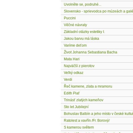
Uvolněte se, podruhé...
Slovensko - sprievodca po múzeách a galé
Puccini
Věčné návraty
Základní otázky estetiky I.
Jakou barvu má láska
Varíme deťom
Život Johanna Sebastiana Bacha
Mata Hari
Najväčší z pierotov
Veľký odkaz
Verdi
Řeč kamene, zlata a mramoru
Edith Piaf
Trinásť zlatých kameňov
Sto let Jubilejní
Bohuslav Balbín a jeho místo v české kultu
Ratolest a vavřín /Fr. Borový/
S kamerou světem