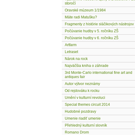
storočí
Oravské múzeum 1/1984
Máte radi Matušku?
Fragmenty z histórie sláčikových nástrojov
Počúvanie hudby v 5. ročníku ZŠ
Počúvanie hudby v 6. ročníku ZŠ
Artfarm
Letraset
Nárok na rock
Najväčšia kniha o záhrade
3rd Monte-Carlo international fine art and
antiques fair
Autor výtvor neznámy
Od rejdováku k rocku
Umění v kulturní revoluci
Special themes circuit 2014
Hudobné pozdravy
Umenie riadiť umenie
Přehledný kulturní slovník
Romano Drom