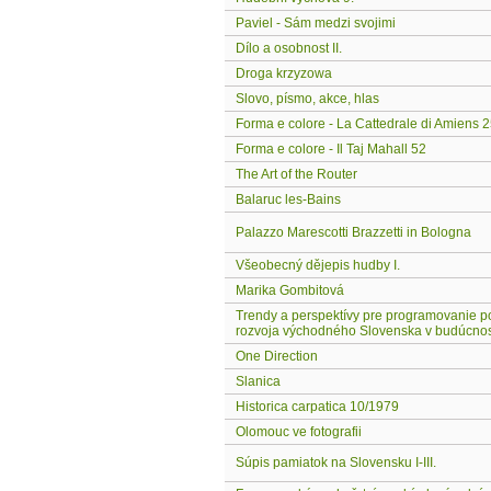
Paviel - Sám medzi svojimi
Dílo a osobnost II.
Droga krzyzowa
Slovo, písmo, akce, hlas
Forma e colore - La Cattedrale di Amiens 
Forma e colore - Il Taj Mahall 52
The Art of the Router
Balaruc les-Bains
Palazzo Marescotti Brazzetti in Bologna
Všeobecný dějepis hudby I.
Marika Gombitová
Trendy a perspektívy pre programovanie 
rozvoja východného Slovenska v budúcnos
One Direction
Slanica
Historica carpatica 10/1979
Olomouc ve fotografii
Súpis pamiatok na Slovensku I-III.