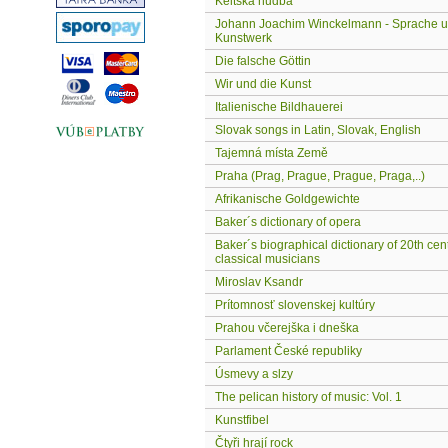
Keltská hudba
Johann Joachim Winckelmann - Sprache 
Kunstwerk
Die falsche Göttin
Wir und die Kunst
Italienische Bildhauerei
Slovak songs in Latin, Slovak, English
Tajemná místa Země
Praha (Prag, Prague, Prague, Praga,..)
Afrikanische Goldgewichte
Baker´s dictionary of opera
Baker´s biographical dictionary of 20th cen
classical musicians
Miroslav Ksandr
Prítomnosť slovenskej kultúry
Prahou včerejška i dneška
Parlament České republiky
Úsmevy a slzy
The pelican history of music: Vol. 1
Kunstfibel
Čtyři hrají rock