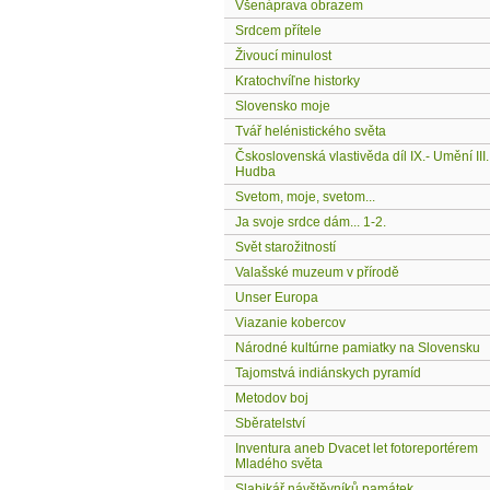
Všenáprava obrazem
Srdcem přítele
Živoucí minulost
Kratochvíľne historky
Slovensko moje
Tvář helénistického světa
Čskoslovenská vlastivěda díl IX.- Umění III.
Hudba
Svetom, moje, svetom...
Ja svoje srdce dám... 1-2.
Svět starožitností
Valašské muzeum v přírodě
Unser Europa
Viazanie kobercov
Národné kultúrne pamiatky na Slovensku
Tajomstvá indiánskych pyramíd
Metodov boj
Sběratelství
Inventura aneb Dvacet let fotoreportérem
Mladého světa
Slabikář návštěvníků památek