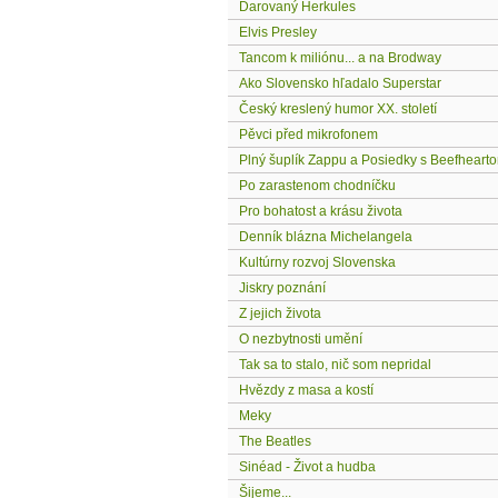
Darovaný Herkules
Elvis Presley
Tancom k miliónu... a na Brodway
Ako Slovensko hľadalo Superstar
Český kreslený humor XX. století
Pěvci před mikrofonem
Plný šuplík Zappu a Posiedky s Beefheart
Po zarastenom chodníčku
Pro bohatost a krásu života
Denník blázna Michelangela
Kultúrny rozvoj Slovenska
Jiskry poznání
Z jejich života
O nezbytnosti umění
Tak sa to stalo, nič som nepridal
Hvězdy z masa a kostí
Meky
The Beatles
Sinéad - Život a hudba
Šijeme...