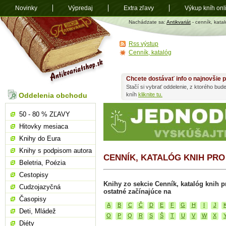
Novinky
Výpredaj
Extra zľavy
Výkup kníh onl
Antikvariát
Nachádzate sa:
Antikvariát
- cenník, katal
shop.sk
Rss výstup
Cenník, katalóg
Chcete dostávať info o najnovšie p
Stačí si vybrať oddelenie, z ktorého bud
Oddelenia obchodu
kníh
kliknite tu.
50 - 80 % ZĽAVY
Hitovky mesiaca
Knihy do Eura
Knihy s podpisom autora
CENNÍK, KATALÓG KNIH PRO
Beletria, Poézia
Cestopisy
Knihy zo sekcie Cenník, katalóg knih pr
Cudzojazyčná
ostatné začínajúce na
Časopisy
A
B
C
Č
D
E
F
G
H
I
J
Deti, Mládež
O
P
Q
R
S
Š
T
U
V
W
X
Diéty