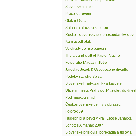
Slovenské múzeá
Práce s dřevem
Otakar Ostrčil
Safari za africkou kulturou
Rusko - slovenský pôdohospodársky slovn
Kam usedl pták
Vejchysty do říše baječin
The art and craft of Papier Maché
Fotografie-Magazín 1995
Jaroslav Ježek & Osvobozené divadlo
Podoby starého Spiša
Slovenské hrady, zámky a kaštiele
Ulicemi města Prahy od 14. století do dneš
Pod maskou smích
Československé dějiny v obrazech
Fotorok 59
Hudebníci a pěvci v kraji Leoše Janáčka
Schott´s Almanac 2007
Slovenské príslovia, porekadlá a úslovia