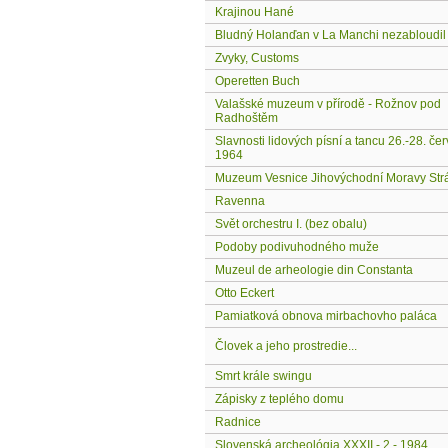
Krajinou Hané
Bludný Holanďan v La Manchi nezabloudil
Zvyky, Customs
Operetten Buch
Valašské muzeum v přírodě - Rožnov pod
Radhoštěm
Slavnosti lidových písní a tancu 26.-28. če
1964
Muzeum Vesnice Jihovýchodní Moravy Str
Ravenna
Svět orchestru I. (bez obalu)
Podoby podivuhodného muže
Muzeul de arheologie din Constanta
Otto Eckert
Pamiatková obnova mirbachovho paláca
Človek a jeho prostredie...
Smrt krále swingu
Zápisky z teplého domu
Radnice
Slovenská archeológia XXXII - 2 - 1984