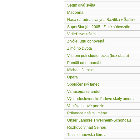
Sedm divů světa
Madonna
Naša národná svätyňa Bazilika v Šaštíne
SuperStar jún 2005 - Zlaté súhvezdie
Vidieť svet ušami
Z vôle ľudu obnovená
Z môjho života
V šírom poli studienečka (bez obalu)
Pamäti od nepamäti
Michael Jackson
Opera
Spoločenský tanec
Vznášející se anděl
Východoslovenské ľudové školy umenia
Vonička lidové poezie
Průvodce našimi jmény
Unser Landkreis Weilheim-Schongau
Rozhovory nad Seinou
Tři smetanovská libreta