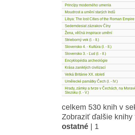
Princípy moderného umenia
Moudrost a umění starých Indů
Libya: The lost Cities of the Roman Empire
Sedemdesiat zázrakov Číny
Žena, věčná inspirace umění
Strieborný vek (I. - II.)
Slovensko 4. - Kultúra (I. - II.)
Slovensko 3. - Ľud (I. - II.)
Encyklopédia archeológie
Krása zaniklých civilizací
Velká Británie XX. století
Umělecké památky Čech (I. - IV.)
Hrady, zámky a tvrze v Čechách, na Morav
Slezsku (I. - V.)
celkem 530 knih v se
Zobraziť ďalšie knihy
ostatné
|
1