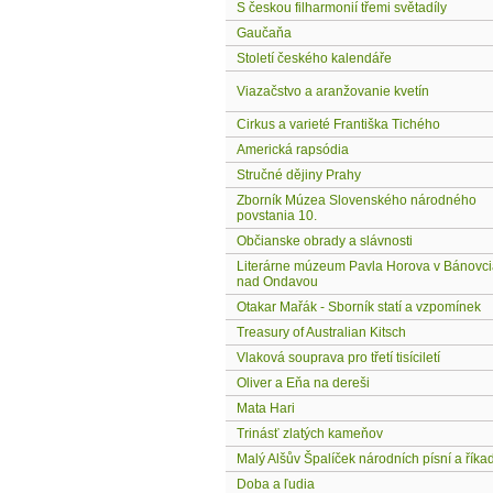
S českou filharmonií třemi světadíly
Gaučaňa
Století českého kalendáře
Viazačstvo a aranžovanie kvetín
Cirkus a varieté Františka Tichého
Americká rapsódia
Stručné dějiny Prahy
Zborník Múzea Slovenského národného
povstania 10.
Občianske obrady a slávnosti
Literárne múzeum Pavla Horova v Bánovc
nad Ondavou
Otakar Mařák - Sborník statí a vzpomínek
Treasury of Australian Kitsch
Vlaková souprava pro třetí tisíciletí
Oliver a Eňa na dereši
Mata Hari
Trinásť zlatých kameňov
Malý Alšův Špalíček národních písní a říka
Doba a ľudia