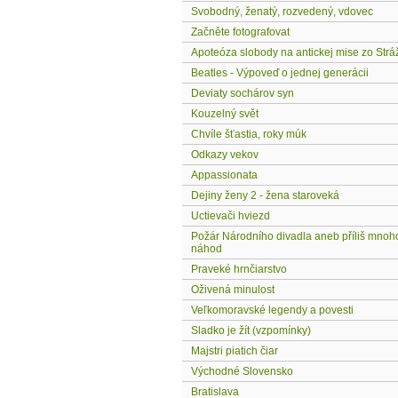
Svobodný, ženatý, rozvedený, vdovec
Začněte fotografovat
Apoteóza slobody na antickej mise zo Strá
Beatles - Výpoveď o jednej generácii
Deviaty sochárov syn
Kouzelný svět
Chvíle šťastia, roky múk
Odkazy vekov
Appassionata
Dejiny ženy 2 - žena staroveká
Uctievači hviezd
Požár Národního divadla aneb příliš mnoh
náhod
Praveké hrnčiarstvo
Oživená minulost
Veľkomoravské legendy a povesti
Sladko je žít (vzpomínky)
Majstri piatich čiar
Východné Slovensko
Bratislava