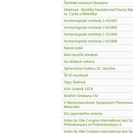
Šarišské múzeum Bardejov
Velehrad - Bazilika Nanebevzetí Panny Ma
sv. Cyrila a Metoděje
Archeologické rozhledy 1-4/1992
Archeologické rozhledy 2-6/1985
Archeologické rozhledy 1-5/1990
Archeologické rozhledy 2-6/1988
Národ sobě
Mali muzički leksikon
Na křídlech refrénu
Sprievodca hudbou 20. storočia
Šli tři muzikanti
Olga Skálová
XXV Svidník 1979
Bedřich Smetana I-IV.
V Miedzynarodowe Sympozjum Plenerowo
Malarskie
Dni japonského umenia
Actes du XIIe Congres International des S
Préhistoriques et Protohistoriques 3.
Actes du XIIe Congres International des S