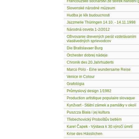
Francouzské sochařství ze sbírek národní g
Slovenské národné múzeum
Hudba je lék budoucnosti
Jazzmelie Thüringen 14.10. - 14.11.1998
Národná osveta 1-2/2012
Oživovanie drevených perál vzdelávaním
vlastivedných sprievodcov
Die Bratislavaer Burg
Orchester dobrej nádeje
Chronik des 20.Jahrhuderts
Marco Polo - Eine wundersame Reise
Venice in Colour
Grafológia
Průmyslový design 1/1982
Production artistique populaire slovaque
Kynžvart - Státní zámek a památky v okolí
Puszcza Biala i jej kultura
Třebechovický Proboštův betlém
Karel Čapek - Výstava k 30.výročí úmrtí
Krise des Hässlichen