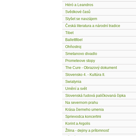
Héró a Leandros
Svědkové časů
Slyšet se navzájem
Česká literatura a národní tradice
Tibet
Ballettfibel
Ohňostroj
Smetanovo divadlo
Prometeove stopy
The Cure - Obrazový dokument
Slovensko 4. - Kultúra II.
Swiatynia
Umění a svět
Slovenská ľudová paličkovaná čipka
Na severnom prahu
Krása čierneho umenia
Sprievodca koncertmi
Korint a Argolis
Žilina - dejiny a prítomnosť