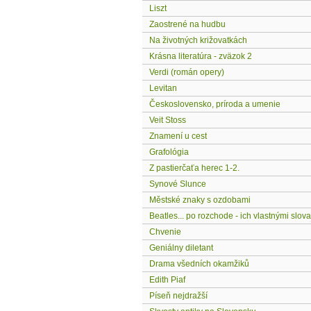
Liszt
Zaostrené na hudbu
Na životných križovatkách
Krásna literatúra - zväzok 2
Verdi (román opery)
Levitan
Československo, príroda a umenie
Veit Stoss
Znamení u cest
Grafológia
Z pastierčaťa herec 1-2.
Synové Slunce
Městské znaky s ozdobami
Beatles... po rozchode - ich vlastnými slov
Chvenie
Geniálny diletant
Drama všedních okamžiků
Edith Piaf
Píseň nejdražší