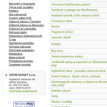
Aké knihy vykupujeme
Pruvodce dražďanskou galerií
Výkup kníh na diaľku
Symfonie Ludwiga van Beethovena
Infolinka
Ako nakupovať
Hudební slovník cizích výrazu a rčení
Osobný odber kníh
Cruising in style
Odberné miesta v Čechách
Odberné miesta na Slovensku
Bazén
Poštovné do zahraničia
Fragment 1/2013
Možnosti platby
Nápoveda k hodnoteniu kníh
Jaroslav Ježek
O nás
Darčeková poukážka
Kolíska
Ochrana súkromia
Obchodné podmienky
Řeč tónu
Reklamácie
Smysl moderního umění
Mapa stránok
Požiadavka na knihu
Umělecké sbírky a expozice ve Středočes
Zasielanie noviniek
kraji
Výjimečné stavy - povolání Jazzová sekce
ANTIKVARIÁT s.r.o.
Imrich Svitana - šperk, minca, medaila
Radničné námestie 46
Archeologické výskumy a nálezy na Slove
08501 Bardejov
tel: 054 474 4424
roku 2002
mob: 0903 612078
Estetika situací
info@antikvariatshop.sk
Úlety
Studie z estetiky