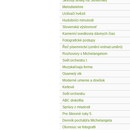
Skvosty antiky na Slovensku
Melodielehre
Uctívači hvězd
Hudobníci minulosti
Slovenská výslovnosť
Kamenní svedkovia dávnych čias
Fotografické postupy
Řeč písemnictví (umění vnímat umění)
Rozhovory s Michelangelom
Svět orchestru I.
Muzykaľnaja forma
Osamelý vlk
Moderné umenie a dnešok
Keltové
Svět orchestru
ABC diskofila
Správy z mladosti
Pre šikovné ruky 5.
Denník pochábľa Michelangela
Olomouc ve fotografii