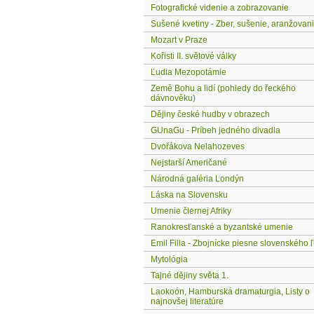
Fotografické videnie a zobrazovanie
Sušené kvetiny - Zber, sušenie, aranžovan
Mozart v Praze
Kořisti II. světové války
Ľudia Mezopotámie
Země Bohu a lidí (pohledy do řeckého
dávnověku)
Dějiny české hudby v obrazech
GUnaGu - Príbeh jedného divadla
Dvořákova Nelahozeves
Nejstarší Američané
Národná galéria Londýn
Láska na Slovensku
Umenie čiernej Afriky
Ranokresťanské a byzantské umenie
Emil Filla - Zbojnícke piesne slovenského 
Mytológia
Tajné dějiny světa 1.
Laokoón, Hamburská dramaturgia, Listy o
najnovšej literatúre