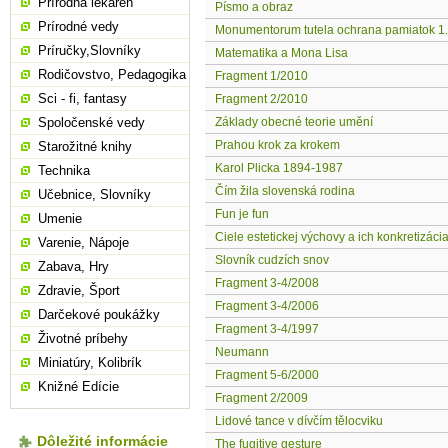
Prírodná lekáreň
Písmo a obraz
Prírodné vedy
Monumentorum tutela ochrana pamiatok 1.
Príručky,Slovníky
Matematika a Mona Lisa
Rodičovstvo, Pedagogika
Fragment 1/2010
Sci - fi, fantasy
Fragment 2/2010
Spoločenské vedy
Základy obecné teorie umění
Prahou krok za krokem
Starožitné knihy
Karol Plicka 1894-1987
Technika
Čím žila slovenská rodina
Učebnice, Slovníky
Fun je fun
Umenie
Ciele estetickej výchovy a ich konkretizáci
Varenie, Nápoje
Slovník cudzích snov
Zabava, Hry
Fragment 3-4/2008
Zdravie, Šport
Fragment 3-4/2006
Darčekové poukážky
Fragment 3-4/1997
Životné príbehy
Neumann
Miniatúry, Kolibrík
Fragment 5-6/2000
Knižné Edície
Fragment 2/2009
Lidové tance v dívčím tělocviku
Dôležité informácie
The fugitive gesture