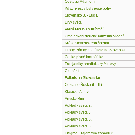
Cesta za Adamem
Když hvězdy byly ještě bohy
Slovensko 3. - Ľud I.
Divy světa
Veľká Morava v tisícročí
Umeleckohistorické múzeum Viedeň
Krása slovienskeho šperku
Hrady, zámky a kaštiele na Slovensku
České písně kramářské
Pamjatniky architektury Moskvy
O umění
Exlibris na Slovensku
Cesta po Řecku (I. - II.)
Klasické Atény
Antický Rím
Poklady sveta 2.
Poklady sveta 3
Poklady sveta 5.
Poklady sveta 6.
Enigma - Tajomstvá západu 2.