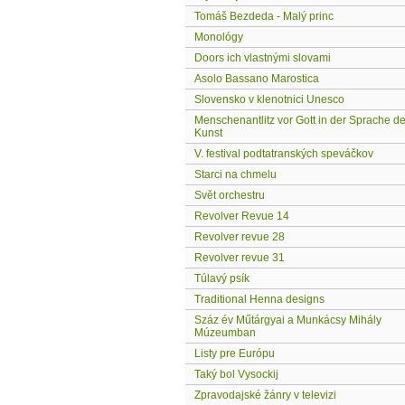
Tomáš Bezdeda - Malý princ
Monológy
Doors ich vlastnými slovami
Asolo Bassano Marostica
Slovensko v klenotnici Unesco
Menschenantlitz vor Gott in der Sprache de
Kunst
V. festival podtatranských speváčkov
Starci na chmelu
Svět orchestru
Revolver Revue 14
Revolver revue 28
Revolver revue 31
Túlavý psík
Traditional Henna designs
Száz év Műtárgyai a Munkácsy Mihály
Múzeumban
Listy pre Európu
Taký bol Vysockij
Zpravodajské žánry v televizi