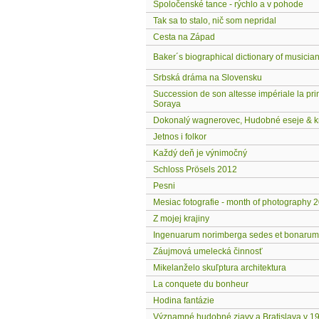
Spoločenské tance - rýchlo a v pohode
Tak sa to stalo, nič som nepridal
Cesta na Západ
Baker´s biographical dictionary of musician
Srbská dráma na Slovensku
Succession de son altesse impériale la pr
Soraya
Dokonalý wagnerovec, Hudobné eseje & kr
Jetnos i folkor
Každý deň je výnimočný
Schloss Prösels 2012
Pesni
Mesiac fotografie - month of photography 
Z mojej krajiny
Ingenuarum norimberga sedes et bonarum
Záujmová umelecká činnosť
Mikelanželo skuľptura architektura
La conquete du bonheur
Hodina fantázie
Významné hudobné zjavy a Bratislava v 19