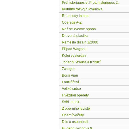
Préhistoriques et Protohistoriques 2.
Kultúrny rozvoj Slovenska
Rhapsody in blue
Operette A-Z
Než se zvedve opona
Drevená plastika
Remeslo dizajn 1/2000
Případ Wagner
Kolej yesterday
Johann Strauss a ti druzí
Zwinger
Boris Vian
Loutkářství
Veliké srdce
Hvězdou operety
Svět loutek
Z operního jeviště
Operní večery
Dílo a osobnost I.
Hudební výchova 9.