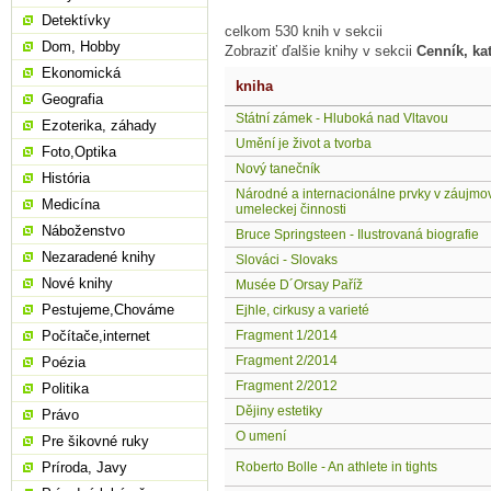
Detektívky
celkom 530 knih v sekcii
Dom, Hobby
Zobraziť ďalšie knihy v sekcii
Cenník, kat
Ekonomická
kniha
Geografia
Státní zámek - Hluboká nad Vltavou
Ezoterika, záhady
Umění je život a tvorba
Foto,Optika
Nový tanečník
História
Národné a internacionálne prvky v záujmo
Medicína
umeleckej činnosti
Náboženstvo
Bruce Springsteen - Ilustrovaná biografie
Nezaradené knihy
Slováci - Slovaks
Nové knihy
Musée D´Orsay Paříž
Pestujeme,Chováme
Ejhle, cirkusy a varieté
Počítače,internet
Fragment 1/2014
Fragment 2/2014
Poézia
Fragment 2/2012
Politika
Dějiny estetiky
Právo
O umení
Pre šikovné ruky
Príroda, Javy
Roberto Bolle - An athlete in tights