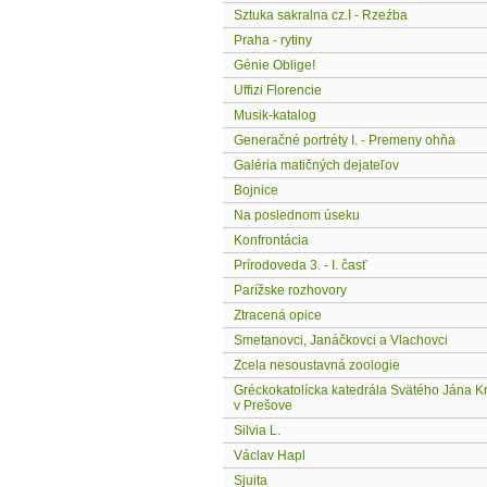
Sztuka sakralna cz.I - Rzeźba
Praha - rytiny
Génie Oblige!
Uffizi Florencie
Musik-katalog
Generačné portréty I. - Premeny ohňa
Galéria matičných dejateľov
Bojnice
Na poslednom úseku
Konfrontácia
Prírodoveda 3. - I. časť
Parížske rozhovory
Ztracená opice
Smetanovci, Janáčkovci a Vlachovci
Zcela nesoustavná zoologie
Gréckokatolícka katedrála Svätého Jána Kr
v Prešove
Silvia L.
Václav Hapl
Sjuita