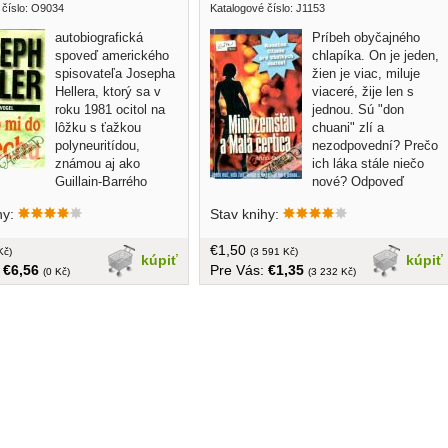
 číslo: O9034
Katalogové číslo: J1153
autobiografická
Príbeh obyčajného
spoveď amerického
chlapíka. On je jeden,
spisovateľa Josepha
žien je viac, miluje
Hellera, ktorý sa v
viaceré, žije len s
roku 1981 ocitol na
jednou. Sú "don
lôžku s ťažkou
chuani" zlí a
polyneuritídou,
nezodpovední? Prečo
známou aj ako
ich láka stále niečo
Guillain-Barrého
nové? Odpoveď
 Táto choroba spôsobuje
nájdete v prekvapivo hlbokej, úprimnej a
hy:
Stav knihy:
 svalovú paralýzu a môže byť
veľmi vtipnej sonde do mužskej duše.
 Heller sa rozhodol napísať o
Naozajstný pohľad muža na ženy, na
€1,50
úsenosti s chorobou, liečbou a
Kč)
vzťahy, na lásku, na monogamiu a
(3 591 Kč)
kúpiť
kúpiť
:
€6,56
Pre Vás:
€1,35
áciou, pričom sa spoliehal na
rodinný život... menší formát,
(0 Kč)
(3 232 Kč)
jho priateľa a
brožovaná, 239 strán, obálka mierne
covníka Speeda Vogela, ktorý
poškodená vzadu, zľava 10%
taral a zdieľal s ním svoje
a udalosti. Kniha je napísaná
lnej rozprávačskej forme, kde
ajú kapitoly z pohľadu Hellera a
 obal, tvrdá väzba, 250 strán