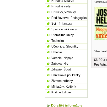
Prírodná lekáreň
Katalogové
Prírodné vedy
Príručky,Slovníky
Rodičovstvo, Pedagogika
Sci - fi, fantasy
Spoločenské vedy
Starožitné knihy
Technika
Učebnice, Slovníky
syndróm.
Stav kni
postupnú
Umenie
smrteľná.
Varenie, Nápoje
€6,90
svojej sk
(0 
Zabava, Hry
Pre Vás
rehabilit
pomoc svo
Zdravie, Šport
spolupra
Darčekové poukážky
sa oňho s
Životné príbehy
pohľady n
v originá
Miniatúry, Kolibrík
sa stried
Knižné Edície
Vogela...
Dôležité informácie