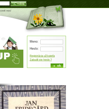
Blog
ncové noci
Meno:
Heslo:
Registrácia užívateľa
Zabudli ste heslo ?