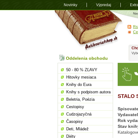
Novinky
Výpredaj
Extr
Antikvariá
Na
shop.sk
Rs
Ce
Chc
Vybe
Oddelenia obchodu
50 - 80 % ZĽAVY
Hitovky mesiaca
Knihy do Eura
Knihy s podpisom autora
STALO 
Beletria, Poézia
Cestopisy
Spisovate
Cudzojazyčná
Vydavate
Rok vyda
Časopisy
Stav knih
Deti, Mládež
Katalogov
Diéty