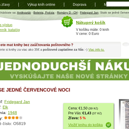
a zľavy
Výkup kníh online
Doprava
Mapa
t
chádzate sa:
Antikvariát
-
Beletria, Poézia
-
Romány D - CH
-
Fridegard Jan
: Stalo se jedné červe
Nákupný košík
s výstup
V košíku máte: 0 knih
nník, katalóg
V cene: 0 Euro
ete mat knihy bez zaúčtovania poštovného ?
rte si knihy za viac ako 35€ a
poštovné zaplatíme za Vás
:-)
Viac info tu.
SE JEDNÉ ČERVENCOVÉ NOCI
ľ
:
Fridegard Jan
ľ
:
Elk
Cena: €1,50
(39 Kč)
nia
:
1948
Pre Vás:
€1,43
(37 Kč)
y
:
Zľava:
5 %
é číslo: O5819
Vložiť knihu do košika