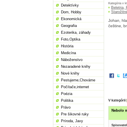
Kategória v k
Detektívky
Beletria,
Starožitn
Dom, Hobby
Ekonomická
Johan, hl
Geografia
češtine, b
Ezoterika, záhady
Foto,Optika
História
Medicína
Náboženstvo
Nezaradené knihy
Nové knihy
Pestujeme,Chováme
Počítače,internet
Poézia
V kategórii
Politika
Právo
Nebolo 
Pre šikovné ruky
Príroda, Javy
Spisovatel