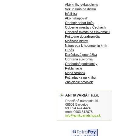
Aké knihy vykupujeme
Výkup kníh na diaľku
Infolinka
Ako nakupovať
Osobný odber kníh
Odberné miesta v Čechách
Odberné miesta na Slovensku
Poštovné do zahraničia
Možnosti platby
Nápoveda k hodnoteniu kníh
O nás
Darčeková poukážka
Ochrana súkromia
Obchodné podmienky
Reklamácie
Mapa stránok
Požiadavka na knihu
Zasielanie noviniek
ANTIKVARIÁT s.r.o.
Radničné námestie 46
08501 Bardejov
tel: 054 474 4424
mob: 0903 612078
info@antikvariatshop.sk