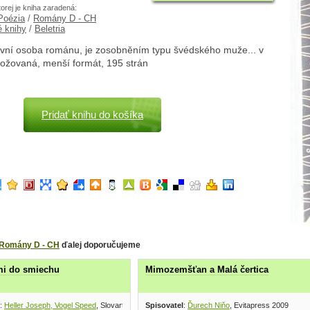
torej je kniha zaradená:
 Poézia
/
Romány D - CH
é knihy
/
Beletria
avní osoba románu, je zosobněním typu švédského muže... v
rožovaná, menší formát, 195 strán
Pridať knihu do košíka
Romány D - CH
ďalej doporučujeme
mi do smiechu
Mimozemšťan a Malá čertica
:
Heller Joseph, Vogel Speed
, Slovart 1998
Spisovatel
:
Ďurech Niňo
, Evitapress 2009