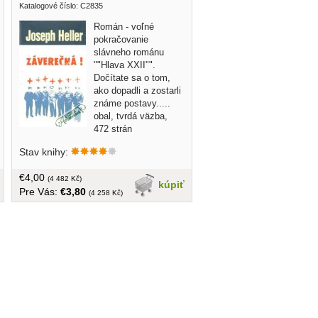
Katalogové číslo: C2835
Román - voľné
pokračovanie
slávneho románu
""Hlava XXII"".
Dočítate sa o tom,
ako dopadli a zostarli
známe postavy.....
obal, tvrdá väzba,
472 strán
Stav knihy:
€4,00
(4 482 Kč)
kúpiť
Pre Vás:
€3,80
(4 258 Kč)