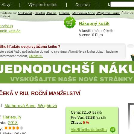
a zľavy
Výkup kníh online
Doprava
Mapa
t
chádzate sa:
Antikvariát
-
Beletria, Poézia
-
O láske
-
Matherová Anne, Wrightová Laura
: Štěstí č
želství
Nákupný košík
s výstup
V košíku máte: 0 knih
nník, katalóg
V cene: 0 Euro
dlho hľadáte svoju vytúženú knihu ?
ste zadať Vašu požiadavku do nášho systému. Akonáhle sa kniha objaví, budeme
 informovať mailom,
kliknite tu.
 ČEKÁ V RIU, ROČNÍ MANŽELSTVÍ
ľ
:
Matherová Anne, Wrightová
Cena: €2,50
(65 Kč)
ľ
:
Harlequin
Pre Vás:
€2,38
(62 Kč)
nia
:
2018
Zľava:
5 %
y
:
Vložiť knihu do košika