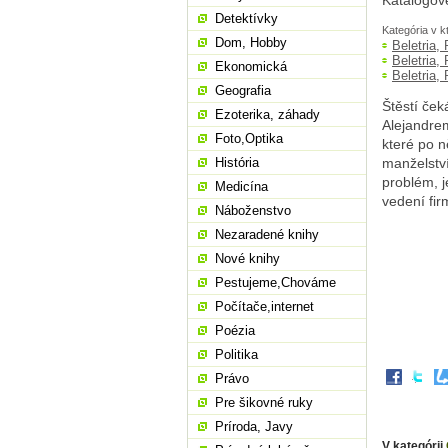
Katalogov
Detektívky
Kategória v k
Dom, Hobby
Beletria,
Beletria,
Ekonomická
Beletria,
Geografia
Štěstí ček
Ezoterika, záhady
Alejandrem
Foto,Optika
které po n
História
manželství
problém, j
Medicína
vedení fir
Náboženstvo
Nezaradené knihy
Nové knihy
Pestujeme,Chováme
Počítače,internet
Poézia
Politika
Právo
Pre šikovné ruky
Príroda, Javy
V kategórii