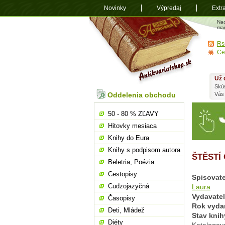
Novinky
Výpredaj
Extr
Antikvariá
Na
shop.sk
man
Rs
Ce
Už 
Skú
Oddelenia obchodu
Vás
50 - 80 % ZĽAVY
Hitovky mesiaca
Knihy do Eura
Knihy s podpisom autora
ŠTĚSTÍ
Beletria, Poézia
Cestopisy
Spisovate
Cudzojazyčná
Laura
Vydavate
Časopisy
Rok vyda
Deti, Mládež
Stav knih
Diéty