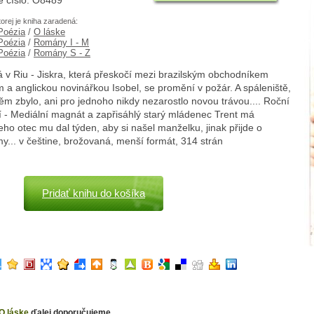
é číslo: O8489
torej je kniha zaradená:
 Poézia
/
O láske
 Poézia
/
Romány I - M
 Poézia
/
Romány S - Z
á v Riu - Jiskra, která přeskočí mezi brazilským obchodníkem
 a anglickou novinářkou Isobel, se promění v požár. A spáleniště,
ěm zbylo, ani pro jednoho nikdy nezarostlo novou trávou.... Roční
 - Mediální magnát a zapřisáhlý starý mládenec Trent má
eho otec mu dal týden, aby si našel manželku, jinak přijde o
my... v češtine, brožovaná, menší formát, 314 strán
Pridať knihu do košíka
O láske
ďalej doporučujeme