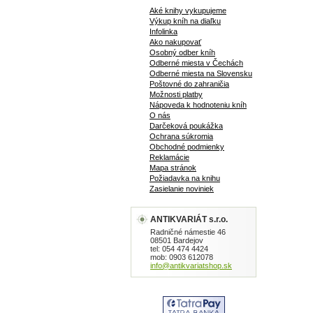
Aké knihy vykupujeme
Výkup kníh na diaľku
Infolinka
Ako nakupovať
Osobný odber kníh
Odberné miesta v Čechách
Odberné miesta na Slovensku
Poštovné do zahraničia
Možnosti platby
Nápoveda k hodnoteniu kníh
O nás
Darčeková poukážka
Ochrana súkromia
Obchodné podmienky
Reklamácie
Mapa stránok
Požiadavka na knihu
Zasielanie noviniek
ANTIKVARIÁT s.r.o.
Radničné námestie 46
08501 Bardejov
tel: 054 474 4424
mob: 0903 612078
info@antikvariatshop.sk