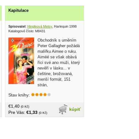
Kapitulace
Spisovatel
:
Hingleová Metsy
, Harlequin 1998
Katalogové číslo: M8431
Obchodník s uměním
Peter Gallagher požádá
malířku Aimee o ruku.
Aiméé se však obává
říci své ano muži, který
nevěří v lásku... v
češtine, brožovaná,
menší formát, 151
strán,
Stav knihy:
€1,40
(0 Kč)
kúpiť
Pre Vás:
€1,33
(0 Kč)