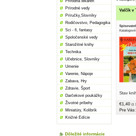
Prírodná lekáreň
Prírodné vedy
Valčík v
Príručky,Slovníky
Rodičovstvo, Pedagogika
Spisovatel
Sci - fi, fantasy
Katalogové 
Spoločenské vedy
Starožitné knihy
Technika
Učebnice, Slovníky
Umenie
Varenie, Nápoje
Zabava, Hry
Zdravie, Šport
a Clover
Stav kni
živote na
Darčekové poukážky
156 strán
Životné príbehy
€1,40
(1 
Pre Vás
Miniatúry, Kolibrík
Knižné Edície
Dôležité informácie