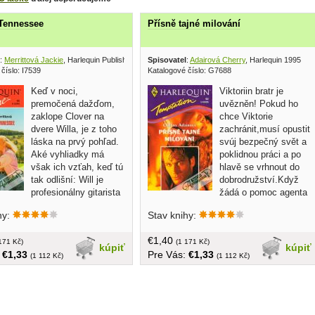
 Tennessee
Přísně tajné milování
:
Merrittová Jackie
, Harlequin Publishers 1994
Spisovatel
:
Adairová Cherry
, Harlequin 1995
číslo: I7539
Katalogové číslo: G7688
Keď v noci,
Viktoriin bratr je
premočená dažďom,
uvězněn! Pokud ho
zaklope Clover na
chce Viktorie
dvere Willa, je z toho
zachránit,musí opustit
láska na prvý pohľad.
svúj bezpečný svět a
Aké vyhliadky má
poklidnou práci a po
však ich vzťah, keď tú
hlavě se vrhnout do
tak odlišní: Will je
dobrodružství.Když
profesionálny gitarista
žádá o pomoc agenta
 túži po kľudnom rodinnom
Marka Savina,ví,že se brzy ocitne v
hy:
Stav knihy:
 farme... v češtine, brožovaná,
nebezpečí života... v češtine,
, menší formát
brožovaná ,malý formát, 188 strán
€1,40
171 Kč)
(1 171 Kč)
kúpiť
kúpiť
:
€1,33
Pre Vás:
€1,33
(1 112 Kč)
(1 112 Kč)