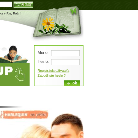
Blog
eká v Riu, Roční
Meno:
Heslo:
Registrácia užívateľa
Zabudli ste heslo ?