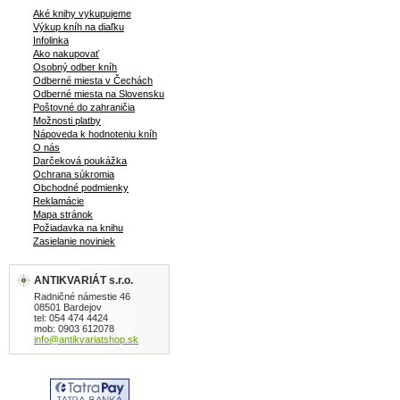
Aké knihy vykupujeme
Výkup kníh na diaľku
Infolinka
Ako nakupovať
Osobný odber kníh
Odberné miesta v Čechách
Odberné miesta na Slovensku
Poštovné do zahraničia
Možnosti platby
Nápoveda k hodnoteniu kníh
O nás
Darčeková poukážka
Ochrana súkromia
Obchodné podmienky
Reklamácie
Mapa stránok
Požiadavka na knihu
Zasielanie noviniek
ANTIKVARIÁT s.r.o.
Radničné námestie 46
08501 Bardejov
tel: 054 474 4424
mob: 0903 612078
info@antikvariatshop.sk