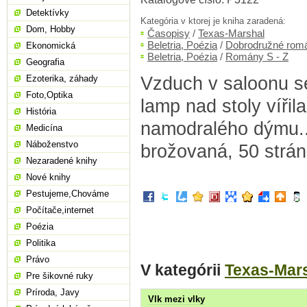
Detektívky
Kategória v ktorej je kniha zaradená:
Dom, Hobby
Časopisy
/
Texas-Marshal
Beletria, Poézia
/
Dobrodružné rom
Ekonomická
Beletria, Poézia
/
Romány S - Z
Geografia
Vzduch v saloonu se
Ezoterika, záhady
Foto,Optika
lamp nad stoly vířil
História
namodralého dýmu...
Medicína
Náboženstvo
brožovaná, 50 strán
Nezaradené knihy
Nové knihy
Pestujeme,Chováme
Počítače,internet
Poézia
Politika
Právo
V kategórii
Texas-Mar
Pre šikovné ruky
Príroda, Javy
Vlk mezi vlky