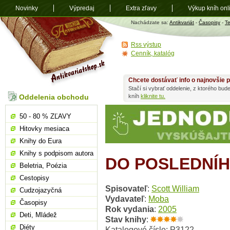
Novinky
Výpredaj
Extra zľavy
Výkup kníh onl
Antikvariát
Nachádzate sa:
Antikvariát
-
Časopisy
-
T
shop.sk
Rss výstup
Cenník, katalóg
Chcete dostávať info o najnovšie p
Stačí si vybrať oddelenie, z ktorého bud
Oddelenia obchodu
kníh
kliknite tu.
50 - 80 % ZĽAVY
Hitovky mesiaca
Knihy do Eura
Knihy s podpisom autora
DO POSLEDNÍ
Beletria, Poézia
Cestopisy
Spisovateľ
:
Scott William
Cudzojazyčná
Vydavateľ
:
Moba
Časopisy
Rok vydania
:
2005
Deti, Mládež
Stav knihy
:
Diéty
Katalogové číslo: P3122