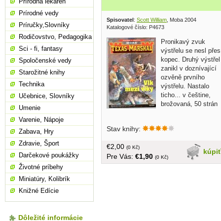
Prírodná lekáreň
Prírodné vedy
Spisovatel
:
Scott William
, Moba 2004
Príručky,Slovníky
Katalogové číslo: P4673
Rodičovstvo, Pedagogika
Pronikavý zvuk
Sci - fi, fantasy
výstřelu se nesl přes
kopec. Druhý výstřel
Spoločenské vedy
zanikl v doznívající
Starožitné knihy
ozvěně prvního
Technika
výstřelu. Nastalo
ticho... v češtine,
Učebnice, Slovníky
brožovaná, 50 strán
Umenie
Varenie, Nápoje
Stav knihy:
Zabava, Hry
Zdravie, Šport
€2,00
(0 Kč)
kúpi
Darčekové poukážky
Pre Vás:
€1,90
(0 Kč)
Životné príbehy
Miniatúry, Kolibrík
Knižné Edície
Dôležité informácie