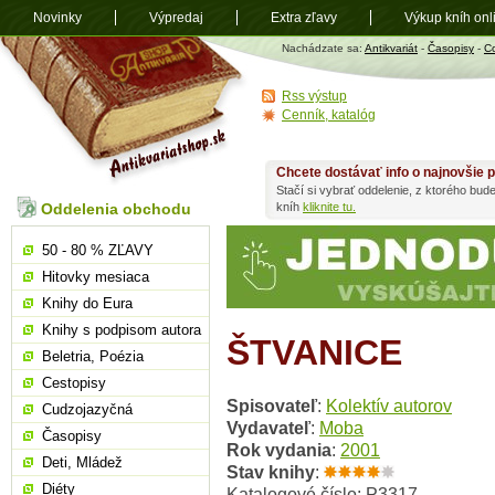
Novinky
Výpredaj
Extra zľavy
Výkup kníh onl
Antikvariát
Nachádzate sa:
Antikvariát
-
Časopisy
-
C
shop.sk
Rss výstup
Cenník, katalóg
Chcete dostávať info o najnovšie p
Stačí si vybrať oddelenie, z ktorého bud
Oddelenia obchodu
kníh
kliknite tu.
50 - 80 % ZĽAVY
Hitovky mesiaca
Knihy do Eura
Knihy s podpisom autora
ŠTVANICE
Beletria, Poézia
Cestopisy
Spisovateľ
:
Kolektív autorov
Cudzojazyčná
Vydavateľ
:
Moba
Časopisy
Rok vydania
:
2001
Deti, Mládež
Stav knihy
:
Diéty
Katalogové číslo: P3317