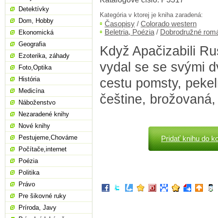
Detektívky
Kategória v ktorej je kniha zaradená:
Dom, Hobby
Časopisy
/
Colorado western
Beletria, Poézia
/
Dobrodružné rom
Ekonomická
Geografia
Když Apačizabili Ru
Ezoterika, záhady
vydal se se svými d
Foto,Optika
História
cestu pomsty, pekel
Medicína
češtine, brožovaná,
Náboženstvo
Nezaradené knihy
Nové knihy
Pestujeme,Chováme
Pridať knihu do k
Počítače,internet
Poézia
Politika
Právo
Pre šikovné ruky
Príroda, Javy