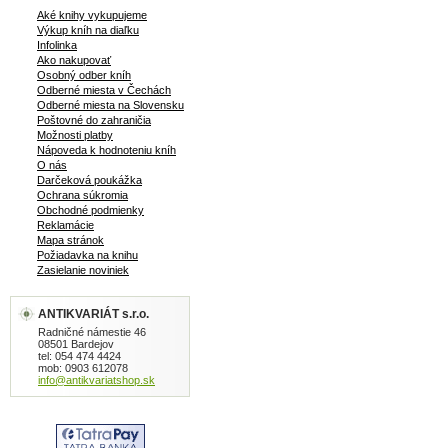
Aké knihy vykupujeme
Výkup kníh na diaľku
Infolinka
Ako nakupovať
Osobný odber kníh
Odberné miesta v Čechách
Odberné miesta na Slovensku
Poštovné do zahraničia
Možnosti platby
Nápoveda k hodnoteniu kníh
O nás
Darčeková poukážka
Ochrana súkromia
Obchodné podmienky
Reklamácie
Mapa stránok
Požiadavka na knihu
Zasielanie noviniek
ANTIKVARIÁT s.r.o.
Radničné námestie 46
08501 Bardejov
tel: 054 474 4424
mob: 0903 612078
info@antikvariatshop.sk