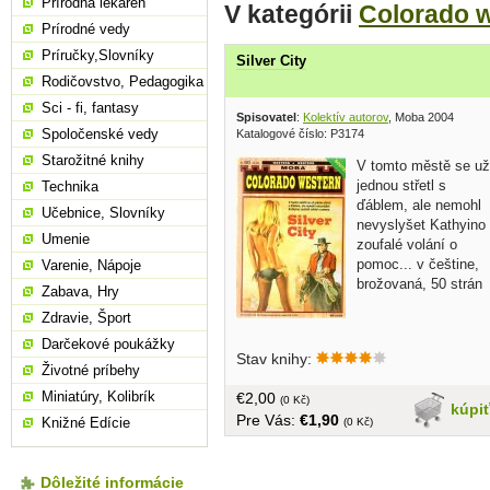
Prírodná lekáreň
V kategórii
Colorado 
Prírodné vedy
Príručky,Slovníky
Silver City
Rodičovstvo, Pedagogika
Sci - fi, fantasy
Spisovatel
:
Kolektív autorov
, Moba 2004
Spoločenské vedy
Katalogové číslo: P3174
Starožitné knihy
V tomto městě se už
jednou střetl s
Technika
ďáblem, ale nemohl
Učebnice, Slovníky
nevyslyšet Kathyino
Umenie
zoufalé volání o
pomoc... v češtine,
Varenie, Nápoje
brožovaná, 50 strán
Zabava, Hry
Zdravie, Šport
Darčekové poukážky
Stav knihy:
Životné príbehy
Miniatúry, Kolibrík
€2,00
(0 Kč)
kúpi
Pre Vás:
€1,90
Knižné Edície
(0 Kč)
Dôležité informácie