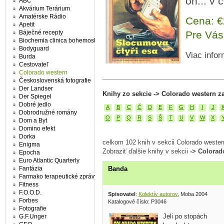
on... v 
ABC
Akvárium Terárium
Amatérske Rádio
Cena: 
Apetit
Báječné recepty
Pre Vás
Biochemia clinica bohemoslovaca
Bodyguard
Viac infor
Burda
Cestovateľ
Colorado western
Československá fotografie
Der Landser
Knihy zo sekcie -> Colorado western z
Der Spiegel
Dobré jedlo
A
B
C
Č
D
E
F
G
H
I
J
Dobrodružné romány
O
P
Q
R
S
Š
T
U
V
W
X
Dom a Byt
Domino efekt
Dorka
celkom 102 knih v sekcii Colorado wester
Enigma
Zobraziť ďalšie knihy v sekcii
-> Colorad
Epocha
Euro Atlantic Quarterly
Banda
Fantázia
Farmako terapeutické zprávy
Fitness
F.O.O.D.
Spisovatel
:
Kolektív autorov
, Moba 2004
Forbes
Katalogové číslo: P3046
Fotografie
Jeli po stopách
G.F.Unger