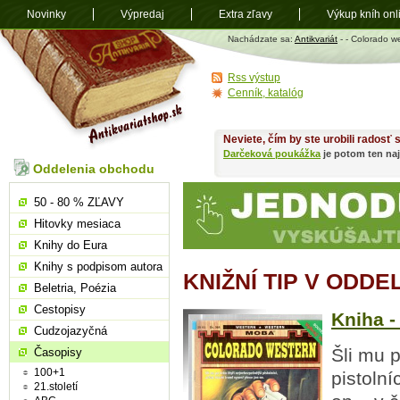
Novinky
Výpredaj
Extra zľavy
Výkup kníh onl
Antikvariát
Nachádzate sa:
Antikvariát
-
- Colorado w
shop.sk
Rss výstup
Cenník, katalóg
Neviete, čím by ste urobili radosť
Darčeková poukážka
je potom ten naj
Oddelenia obchodu
50 - 80 % ZĽAVY
Hitovky mesiaca
Knihy do Eura
Knihy s podpisom autora
KNIŽNÍ TIP V ODD
Beletria, Poézia
Cestopisy
Kniha -
Cudzojazyčná
Šli mu 
Časopisy
100+1
pistolní
21.století