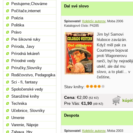
Pestujeme,Chováme
Dal své slovo
Počítače,internet
Poézia
Spisovatel
:
Kolektív autorov
, Moba 2006
Politika
Katalogové číslo: P4285
Právo
Jim byl Samovi
Pre šikovné ruky
hluboce zavázán.
Když měl pak za
Príroda, Javy
Courtneye bojovat
Prírodná lekáreň
proti Wagonerovu
Prírodné vedy
ranči, byl by nejraděj
utekl, ale dal mu
Príručky,Slovníky
slovo, a to platí... v
Rodičovstvo, Pedagogika
češtine,
Sci - fi, fantasy
brožovaná,...
Stav knihy:
Spoločenské vedy
Starožitné knihy
Cena
: €2,00
(52 Kč)
kúpi
Pre Vás:
€1,90
Technika
(49 Kč)
Učebnice, Slovníky
Despota
Umenie
Varenie, Nápoje
Spisovatel
:
Kolektív autorov
, Moba 2003
Zabava, Hry