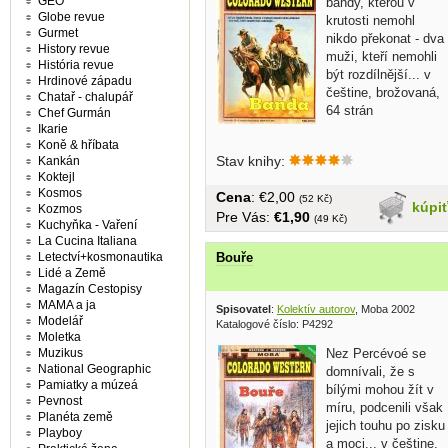
GEO
bandy, kterou v
Globe revue
krutosti nemohl
Gurmet
nikdo překonat - dva
History revue
muži, kteří nemohli
História revue
být rozdílnější... v
Hrdinové západu
češtine, brožovaná,
Chatař - chalupář
64 strán
Chef Gurmán
Ikarie
Koně & hříbata
Stav knihy:
Kankán
Koktejl
Kosmos
Cena
: €2,00
(52 Kč)
kúpi
Kozmos
Pre Vás:
€1,90
(49 Kč)
Kuchyňka - Vaření
La Cucina Italiana
Letectví+kosmonautika
Bouře
Lidé a Země
Magazín Cestopisy
MAMA a ja
Spisovatel
:
Kolektív autorov
, Moba 2002
Modelář
Katalogové číslo: P4292
Moletka
Muzikus
Nez Percévoé se
National Geographic
domnívali, že s
Pamiatky a múzeá
bílými mohou žít v
Pevnost
míru, podcenili však
Planéta země
jejich touhu po zisku
Playboy
a moci... v češtine,