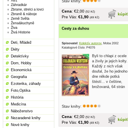
XB1
Stav knihy:
Záhradkár
Zbrane, strelci a lovci
Cena
: €2,00
(52 Kč)
kúpi
Zbraně & náboje
Pre Vás:
€1,90
(49 Kč)
Země Světa
Žena&kuchyně
Živa
Cesty za duhou
Živá Historie
Deti, Mládež
Spisovatel
:
Kolektív autorov
, Moba 2002
Katalogové číslo: P4076
Diéty
Byli to chlapi z ocele
Detektívky
a živily je jejich kolty.
Dom, Hobby
Každý z nich však
Ekonomická
doufal, že ho jednoho
dne někde potká
Geografia
štéstí... v češtine,
Ezoterika, záhady
brožovaná, 64 strán
Foto,Optika
História
Medicína
Stav knihy:
Náboženstvo
Cena
: €2,00
(52 Kč)
Nezaradené knihy
kúpi
Pre Vás:
€1,90
(49 Kč)
Nové knihy