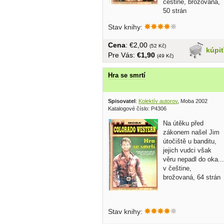
češtine, brožovaná,
50 strán
Stav knihy:
Cena
: €2,00
(52 Kč)
kúpi
Pre Vás:
€1,90
(49 Kč)
Hra se smrtí
Spisovatel
:
Kolektív autorov
, Moba 2002
Katalogové číslo: P4306
Na útěku před
zákonem našel Jim
útočiště u banditu,
jejich vudci však
věru nepadl do oka...
v češtine,
brožovaná, 64 strán
Stav knihy: