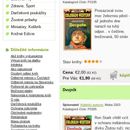
Katalogové číslo: P3195
Zdravie, Šport
Prosazoval svou
Darčekové poukážky
moc železnou pěstí -
Životné príbehy
až jednoho dne
narazil na tuhý
Miniatúry, Kolibrík
odpor... v češtine,
Knižné Edície
brožovaná, 50 strán
Dôležité informácie
Aké knihy vykupujeme
Výkup kníh na diaľku
Stav knihy:
Infolinka
Ako nakupovať
Cena
: €2,00
(52 Kč)
Osobný odber kníh
kúpi
Pre Vás:
€1,90
Odberné miesta v Čechách
(49 Kč)
Odberné miesta na Slovensku
Poštovné do zahraničia
Dvojník
Možnosti platby
Nápoveda k hodnoteniu kníh
O nás
Darčeková poukážka
Spisovatel
:
Kolektív autorov
, Moba 2003
Ochrana súkromia
Katalogové číslo: P3305
Obchodné podmienky
Reklamácie
Ron Stark chtěl vzít
Mapa stránok
v ochranu indiánsko
Požiadavka na knihu
dívku Žlutou ruži, nic