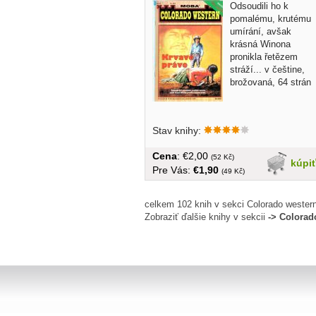
Odsoudili ho k
pomalému, krutému
umírání, avšak
krásná Winona
pronikla řetězem
stráží... v češtine,
brožovaná, 64 strán
Stav knihy:
Cena
: €2,00
(52 Kč)
kúpi
Pre Vás:
€1,90
(49 Kč)
celkem 102 knih v sekci Colorado wester
Zobraziť ďalšie knihy v sekcii
-> Colorad