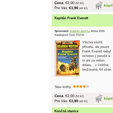
Cena
: €2,00
(52 Kč)
kúpi
Pre Vás:
€1,90
(49 Kč)
Kapitán Frank Everett
Spisovatel
:
Kolektív autorov
, Moba 2005
Katalogové číslo: P3236
Všichni složili
přísahu, ale pouze
Frank Everett nebyl
ochoten ji porušit a
to ani za milion
dolaru... v češtine,
brožovaná, 64 strán
Stav knihy:
Cena
: €2,00
(52 Kč)
kúpi
Pre Vás:
€1,90
(49 Kč)
Končná stanice