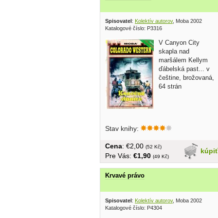
Spisovatel
:
Kolektív autorov
, Moba 2002
Katalogové číslo: P3316
V Canyon City
skapla nad
maršálem Kellym
ďábelská past... v
češtine, brožovaná,
64 strán
Stav knihy:
Cena
: €2,00
(52 Kč)
kúpi
Pre Vás:
€1,90
(49 Kč)
Krvavé právo
Spisovatel
:
Kolektív autorov
, Moba 2002
Katalogové číslo: P4304