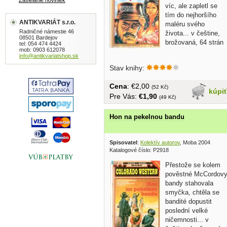
Zasielanie noviniek
víc, ale zapletl se
tím do nejhoršího
ANTIKVARIÁT s.r.o.
maléru svého
Radničné námestie 46
života... v češtine,
08501 Bardejov
brožovaná, 64 strán
tel: 054 474 4424
mob: 0903 612078
info@antikvariatshop.sk
Stav knihy:
Cena
: €2,00
(52 Kč)
kúpi
Pre Vás:
€1,90
(49 Kč)
Hon na pekelnou bandu
Spisovatel
:
Kolektív autorov
, Moba 2004
Katalogové číslo: P2918
Přestože se kolem
pověstné McCordov
bandy stahovala
smyčka, chtěla se
bandité dopustit
poslední velké
ničemnosti... v