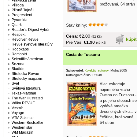
Praktická žena
brožovaná, 64 strán
Příroda
Přísně Tajné !
Progresdent
Pyramída
Quark
Stav knihy:
Reader´s Digest Výběr
Respekt
Cena
: €2,00
(52 Kč)
kúpi
Revolver Revue
Pre Vás:
€1,90
(49 Kč)
Revue svetovej literatúry
Rodokaps
Romboid
Cesta do Tucsonu
Scientific American
Sezona
Stadión
Spisovatel
:
Kolektív autorov
, Moba 2005
Střelecká Revue
Katalogové číslo: P3048
Střelecký magazín
Svět
Alec eskortuje
Světová literatura
nájemného vraha
Texas-Marshal
Owena do Tucsonu -
The War Illustrated
a po jeho stopách se
Válka REVUE
vydává smečka
Vesmír
dvounohých vlku... v
Voyage
češtine, brožovaná,
VTM Science
64 strán
Western-Bestseller
Western star
WM Magazín