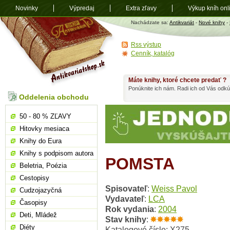
Novinky
Výpredaj
Extra zľavy
Výkup kníh onl
Antikvariát
Nachádzate sa:
Antikvariát
-
Nové knihy
-
shop.sk
Rss výstup
Cenník, katalóg
Máte knihy, ktoré chcete predať ?
Ponúknite ich nám. Radi ich od Vás odkú
Oddelenia obchodu
50 - 80 % ZĽAVY
Hitovky mesiaca
Knihy do Eura
Knihy s podpisom autora
POMSTA
Beletria, Poézia
Cestopisy
Spisovateľ
:
Weiss Pavol
Cudzojazyčná
Vydavateľ
:
LCA
Časopisy
Rok vydania
:
2004
Deti, Mládež
Stav knihy
:
Diéty
Katalogové číslo: X275