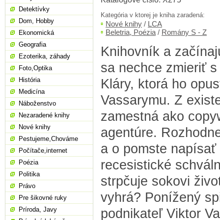
Detektívky
Kategória v ktorej je kniha zaradená:
Dom, Hobby
Nové knihy
/
LCA
Beletria, Poézia
/
Romány S - Z
Ekonomická
Geografia
Knihovník a začínaj
Ezoterika, záhady
sa nechce zmieriť 
Foto,Optika
História
Kláry, ktorá ho opus
Medicína
Vassarymu. Z exist
Náboženstvo
zamestná ako copyw
Nezaradené knihy
Nové knihy
agentúre. Rozhodne
Pestujeme,Chováme
a o pomste napísať
Počítače,internet
recesistické schváln
Poézia
Politika
strpčuje sokovi živo
Právo
vyhrá? Ponížený sp
Pre šikovné ruky
Príroda, Javy
podnikateľ Viktor V