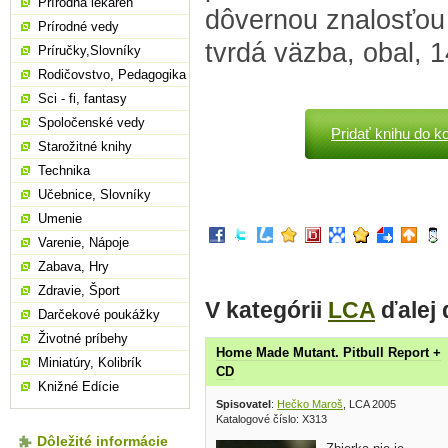
Prírodná lekáreň
dôvernou znalosťou i
Prírodné vedy
tvrdá väzba, obal, 1
Príručky,Slovníky
Rodičovstvo, Pedagogika
Sci - fi, fantasy
Spoločenské vedy
Pridať knihu do k
Starožitné knihy
Technika
Učebnice, Slovníky
Umenie
Varenie, Nápoje
Zabava, Hry
Zdravie, Šport
V kategórii
LCA
ďalej
Darčekové poukážky
Životné príbehy
Home Made Mutant. Pitbull Report +
Miniatúry, Kolibrík
CD
Knižné Edície
Spisovatel
:
Hečko Maroš
, LCA 2005
Katalogové číslo: X313
Dôležité informácie