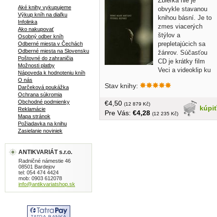
Zbierka nie je
Aké knihy vykupujeme
obvykle stavanou
Výkup kníh na diaľku
knihou básní. Je to
Infolinka
zmes viacerých
Ako nakupovať
štýlov a
Osobný odber kníh
prepletajúcich sa
Odberné miesta v Čechách
Odberné miesta na Slovensku
žánrov. Súčasťou
Poštovné do zahraničia
CD je krátky film
Možnosti platby
Veci a videoklip ku
Nápoveda k hodnoteniu kníh
skladbe You Are Here z albumu Home
O nás
Stav knihy:
Made Mutant: High Voltage Resistance
Darčeková poukážka
Ochrana súkromia
v réžii Daniela Riháka.... tvrdá väzba,
Obchodné podmienky
€4,50
88 strán
(12 879 Kč)
kúpi
Reklamácie
Pre Vás:
€4,28
(12 235 Kč)
Mapa stránok
Požiadavka na knihu
Zasielanie noviniek
ANTIKVARIÁT s.r.o.
Radničné námestie 46
08501 Bardejov
tel: 054 474 4424
mob: 0903 612078
info@antikvariatshop.sk