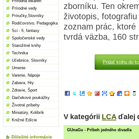
Prírodná lekáreň
zborníku. Ten okrem
Prírodné vedy
životopis, fotografi
Príručky,Slovníky
Rodičovstvo, Pedagogika
zoznam prác, ktoré p
Sci - fi, fantasy
tvrdá väzba, 160 st
Spoločenské vedy
Starožitné knihy
Technika
Učebnice, Slovníky
Pridať knihu do k
Umenie
Varenie, Nápoje
Zabava, Hry
Zdravie, Šport
Darčekové poukážky
Životné príbehy
Miniatúry, Kolibrík
V kategórii
LCA
ďalej
Knižné Edície
GUnaGu - Príbeh jedného divadla
Dôležité informácie