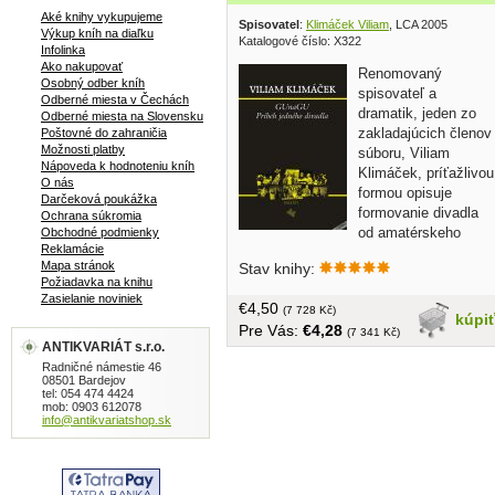
Aké knihy vykupujeme
Spisovatel
:
Klimáček Viliam
, LCA 2005
Výkup kníh na diaľku
Katalogové číslo: X322
Infolinka
Ako nakupovať
Renomovaný
Osobný odber kníh
spisovateľ a
Odberné miesta v Čechách
dramatik, jeden zo
Odberné miesta na Slovensku
zakladajúcich členov
Poštovné do zahraničia
Možnosti platby
súboru, Viliam
Nápoveda k hodnoteniu kníh
Klimáček, príťažlivou
O nás
formou opisuje
Darčeková poukážka
formovanie divadla
Ochrana súkromia
od amatérskeho
Obchodné podmienky
Reklamácie
súboru až po jeho profesionalizovanie,
Mapa stránok
Stav knihy:
ako aj úspechy a omyly, ktoré
Požiadavka na knihu
divadelníkov pri ceste za divákom
Zasielanie noviniek
€4,50
stretali. Nechýbajú tu ani detailné opisy
(7 728 Kč)
kúpi
Pre Vás:
€4,28
práce ľudí, formujúcich nielen tvár
(7 341 Kč)
ANTIKVARIÁT s.r.o.
GUnaGU, ale aj slovenskej kultúry
Radničné námestie 46
vôbec a fotografie zo zákulisia i z
08501 Bardejov
divadelných hier. Kniha je v ponuke aj s
tel: 054 474 4424
mob: 0903 612078
DVD, na ktorom sú videozáznamy a
info@antikvariatshop.sk
ukážky najlepších hier divadla,
fotogaléria, hudba z predstavení a
dokumentárny film s rozhovormi o
všetkom, čo je a bolo Made in GUnaGU