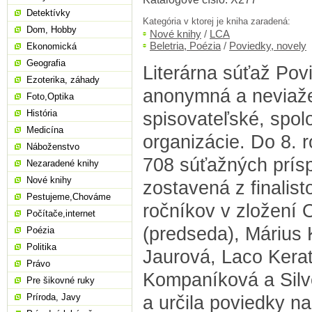
Detektívky
Kategória v ktorej je kniha zaradená:
Dom, Hobby
Nové knihy
/
LCA
Beletria, Poézia
/
Poviedky, novely
Ekonomická
Geografia
Literárna súťaž Pov
Ezoterika, záhady
anonymná a neviaže
Foto,Optika
História
spisovateľské, spolo
Medicína
organizácie. Do 8. r
Náboženstvo
708 súťažných prís
Nezaradené knihy
Nové knihy
zostavená z finalis
Pestujeme,Chováme
ročníkov v zložení 
Počítače,internet
(predseda), Márius
Poézia
Politika
Jaurová, Laco Kera
Právo
Kompaníková a Silve
Pre šikovné ruky
Príroda, Javy
a určila poviedky n