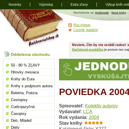
Novinky
Výpredaj
Extra zľavy
Výkup kníh onl
Antikvariát
Nachádzate sa:
Antikvariát
-
Nové knihy
-
shop.sk
Rss výstup
Cenník, katalóg
Neviete, čím by ste urobili radosť
Darčeková poukážka
je potom ten naj
Oddelenia obchodu
50 - 80 % ZĽAVY
Hitovky mesiaca
Knihy do Eura
Knihy s podpisom autora
POVIEDKA 200
Beletria, Poézia
Cestopisy
Spisovateľ
:
Kolektív autorov
Cudzojazyčná
Vydavateľ
:
LCA
Časopisy
Rok vydania
:
2004
Deti, Mládež
Stav knihy
:
Diéty
Katalogové číslo: X277