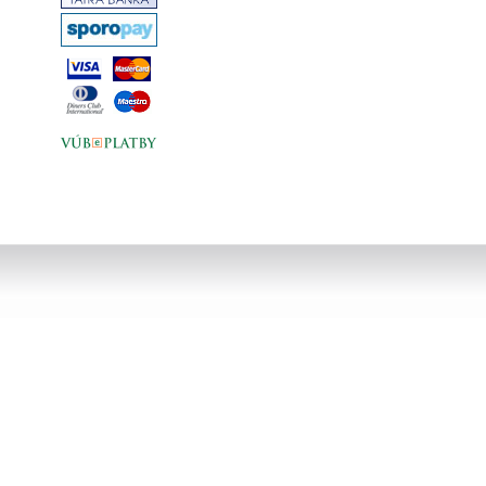
od roku 1985 až dodnes.... tvrdá väzba,
obal, 248 strán