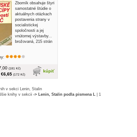
Zborník obsahuje štyri
samostatné štúdie o
aktuálnych otázkach
postavenia strany v
socialistickej
spoločnosti a jej
vnútornej výstavby...
brožovaná, 215 strán
hy:
€7,00
(181 Kč)
kúpiť
:
€6,65
(172 Kč)
ih v sekci Lenin, Stalin
lšie knihy v sekcii
-> Lenin, Stalin podla pismena L
|
1