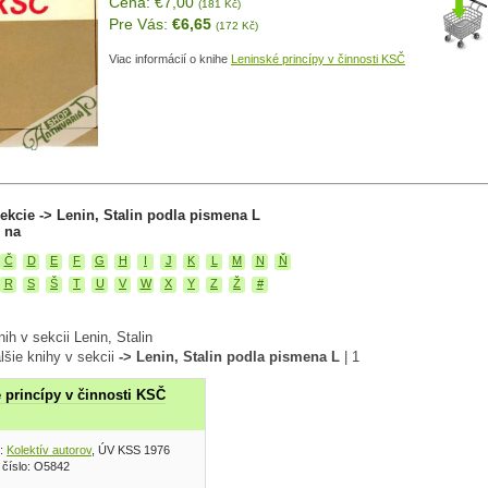
Cena: €7,00
(181 Kč)
Pre Vás:
€6,65
(172 Kč)
Viac informácií o knihe
Leninské princípy v činnosti KSČ
ekcie -> Lenin, Stalin podla pismena L
 na
Č
D
E
F
G
H
I
J
K
L
M
N
Ň
R
S
Š
T
U
V
W
X
Y
Z
Ž
#
ih v sekcii Lenin, Stalin
lšie knihy v sekcii
-> Lenin, Stalin podla pismena L
|
1
 princípy v činnosti KSČ
:
Kolektív autorov
, ÚV KSS 1976
 číslo: O5842