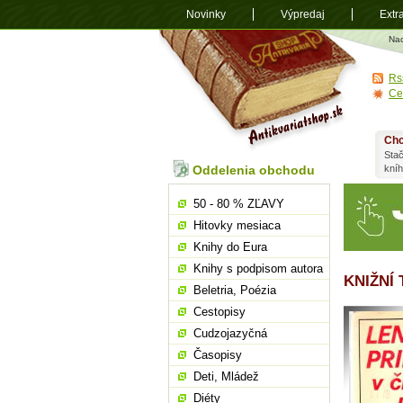
Novinky
Výpredaj
Extr
Antikvariá
Na
shop.sk
Rs
Ce
Chc
Stač
Oddelenia obchodu
kní
50 - 80 % ZĽAVY
Hitovky mesiaca
Knihy do Eura
Knihy s podpisom autora
KNIŽNÍ 
Beletria, Poézia
Cestopisy
Cudzojazyčná
Časopisy
Deti, Mládež
Diéty