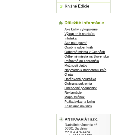
Knižné Edície
Dôležité informácie
Aké knihy vykupujeme
Výkup kníh na diaľku
Infolinka
Ako nakupovať
Osobný odber kníh
Odberné miesta v Čechách
Odberné miesta na Slovensku
Poštovné do zahraničia
Možnosti platby
Nápoveda k hodnoteniu kníh
O nás
Darčeková poukážka
Ochrana súkromia
Obchodné podmienky
Reklamácie
Mapa stránok
Požiadavka na knihu
Zasielanie noviniek
ANTIKVARIÁT s.r.o.
Radničné námestie 46
08501 Bardejov
tel: 054 474 4424