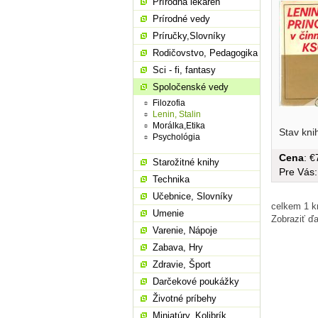
Prírodná lekáreň
Prírodné vedy
Príručky,Slovníky
Rodičovstvo, Pedagogika
Sci - fi, fantasy
Spoločenské vedy
Filozofia
Lenin, Stalin
Morálka,Etika
Stav kni
Psychológia
Cena
: 
Starožitné knihy
Pre Vás
Technika
Učebnice, Slovníky
celkem 1 kn
Umenie
Zobraziť ďa
Varenie, Nápoje
Zabava, Hry
Zdravie, Šport
Darčekové poukážky
Životné príbehy
Miniatúry, Kolibrík