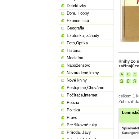
Detektívky
Dom, Hobby
Ekonomická
Geografia
Ezoterika, záhady
Foto,Optika
História
Medicína
Knihy zo s
Náboženstvo
začínajúce
Nezaradené knihy
A
B
C
Nové knihy
O
P
Q
Pestujeme,Chováme
Počítače,internet
celkom 1 kn
Zobraziť ďa
Poézia
Politika
Leninské
Právo
Pre šikovné ruky
Spisovatel
Príroda, Javy
Katalogové