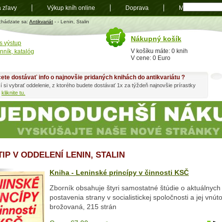
a zľavy
Výkup kníh online
Doprava
Mapa
t
chádzate sa:
Antikvariát
-
- Lenin, Stalin
Nákupný košík
s výstup
V košíku máte: 0 knih
nník, katalóg
V cene: 0 Euro
ete dostávať info o najnovšie pridaných knihách do antikvariátu ?
í si vybrať oddelenie, z ktorého budete dostávať 1x za týždeň najnovšie prírastky
h
kliknite tu.
TIP V ODDELENÍ LENIN, STALIN
Kniha - Leninské princípy v činnosti KSČ
Zborník obsahuje štyri samostatné štúdie o aktuálnych
postavenia strany v socialistickej spoločnosti a jej vnúto
brožovaná, 215 strán