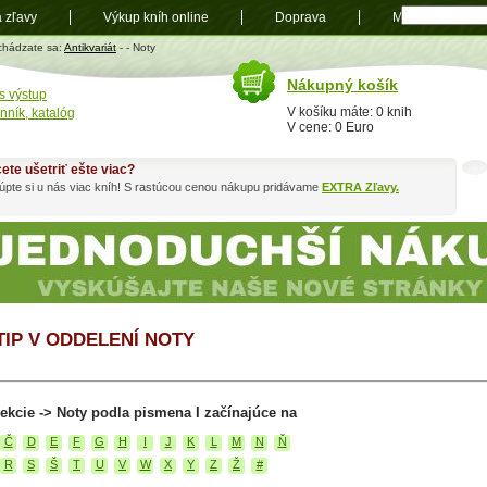
a zľavy
Výkup kníh online
Doprava
Mapa
t
chádzate sa:
Antikvariát
-
- Noty
Nákupný košík
s výstup
V košíku máte: 0 knih
nník, katalóg
V cene: 0 Euro
ete ušetriť ešte viac?
pte si u nás viac kníh! S rastúcou cenou nákupu pridávame
EXTRA Zľavy.
TIP V ODDELENÍ NOTY
ekcie -> Noty podla pismena I začínajúce na
Č
D
E
F
G
H
I
J
K
L
M
N
Ň
R
S
Š
T
U
V
W
X
Y
Z
Ž
#