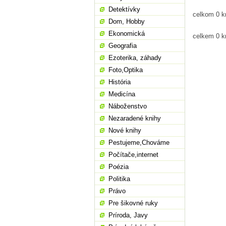
Detektívky
celkom 0 kn
Dom, Hobby
Ekonomická
celkem 0 k
Geografia
Ezoterika, záhady
Foto,Optika
História
Medicína
Náboženstvo
Nezaradené knihy
Nové knihy
Pestujeme,Chováme
Počítače,internet
Poézia
Politika
Právo
Pre šikovné ruky
Príroda, Javy