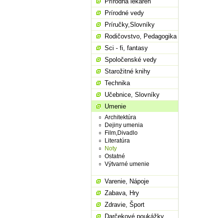
Prírodná lekáreň
Prírodné vedy
Príručky,Slovníky
Rodičovstvo, Pedagogika
Sci - fi, fantasy
Spoločenské vedy
Starožitné knihy
Technika
Učebnice, Slovníky
Umenie
Architektúra
Dejiny umenia
Film,Divadlo
Literatúra
Noty
Ostatné
Výtvarné umenie
Varenie, Nápoje
Zabava, Hry
Zdravie, Šport
Darčekové poukážky