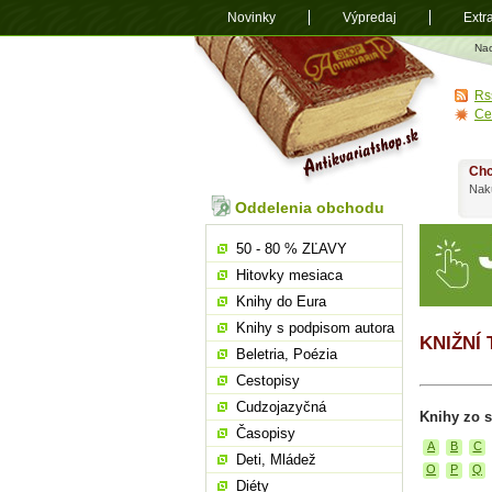
Novinky
Výpredaj
Extr
Antikvariá
Na
shop.sk
Rs
Ce
Chc
Nakú
Oddelenia obchodu
50 - 80 % ZĽAVY
Hitovky mesiaca
Knihy do Eura
Knihy s podpisom autora
KNIŽNÍ 
Beletria, Poézia
Cestopisy
Cudzojazyčná
Knihy zo s
Časopisy
A
B
C
Deti, Mládež
O
P
Q
Diéty