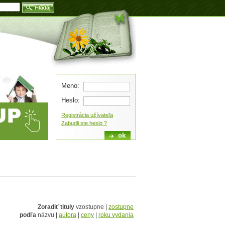
Blog
Meno:
Heslo:
Registrácia užívateľa
Zabudli ste heslo ?
Zoradiť tituly
vzostupne |
zostupne
podľa
názvu |
autora
|
ceny
|
roku vydania