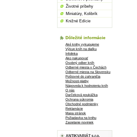
Životné príbehy
Miniatúry, Kolibrík
Knižné Edície
Dôležité informácie
Aké knihy vykupujeme
Výkup kníh na diaľku
Infolinka
Ako nakupovať
Osobný odber kníh
Odberné miesta v Čechách
Odberné miesta na Slovensku
Poštovné do zahraničia
Možnosti platby
Nápoveda k hodnoteniu kníh
O nás
Darčeková poukážka
Ochrana súkromia
Obchodné podmienky
Reklamácie
Mapa stránok
Požiadavka na knihu
Zasielanie noviniek
ANTIKVARIÁT s.r.o.