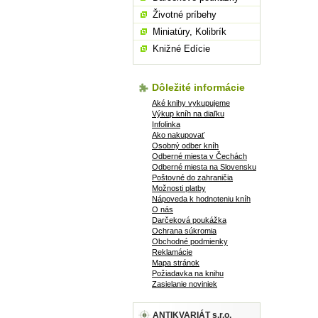
Životné príbehy
Miniatúry, Kolibrík
Knižné Edície
Dôležité informácie
Aké knihy vykupujeme
Výkup kníh na diaľku
Infolinka
Ako nakupovať
Osobný odber kníh
Odberné miesta v Čechách
Odberné miesta na Slovensku
Poštovné do zahraničia
Možnosti platby
Nápoveda k hodnoteniu kníh
O nás
Darčeková poukážka
Ochrana súkromia
Obchodné podmienky
Reklamácie
Mapa stránok
Požiadavka na knihu
Zasielanie noviniek
ANTIKVARIÁT s.r.o.