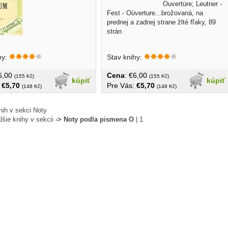
Ouvertüre; Leutner -
Fest - Oüverture...brožovaná, na
prednej a zadnej strane žlté fľaky, 89
strán
hy:
Stav knihy:
€6,00
Cena
: €6,00
(155 Kč)
(155 Kč)
kúpiť
kúpiť
:
€5,70
Pre Vás:
€5,70
(148 Kč)
(148 Kč)
nih v sekci Noty
lšie knihy v sekcii
-> Noty podla pismena O
|
1