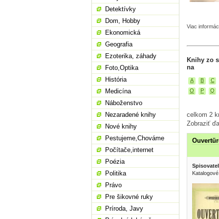
Detektívky
Dom, Hobby
Viac informác
Ekonomická
Geografia
Ezoterika, záhady
Knihy zo s
na
Foto,Optika
História
A
B
C
Medicína
O
P
Q
Náboženstvo
Nezaradené knihy
celkom 2 kn
Zobraziť ďa
Nové knihy
Pestujeme,Chováme
Ouvertü
Počítače,internet
Poézia
Spisovatel
Politika
Katalogové
Právo
Pre šikovné ruky
Príroda, Javy