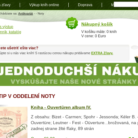
a zľavy
Výkup kníh online
Doprava
Mapa
t
chádzate sa:
Antikvariát
-
- Noty
Nákupný košík
s výstup
V košíku máte: 0 knih
nník, katalóg
V cene: 0 Euro
ete ušetriť ešte viac?
pte si u nás viac kníh! S rastúcou cenou nákupu pridávame
EXTRA Zľavy.
TIP V ODDELENÍ NOTY
Kniha - Ouvertüren album IV.
Z obsahu: Bizet - Carmen; Spohr - Jessonda; Kéler B. -
Ouvertüre; Leutner - Fest - Oüverture...brožovaná, na 
zadnej strane žlté fľaky, 89 strán