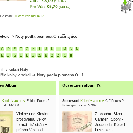
Cena: €6,00
(155 Kč)
Pre Vás:
€5,70
(148 Kč)
ií o knihe
Ouvertüren album IV.
ekcie -> Noty podla pismena O začínajúce
Č
D
E
F
G
H
I
J
K
L
M
N
Ň
R
S
Š
T
U
V
W
X
Y
Z
Ž
#
ih v sekcii Noty
lšie knihy v sekcii
-> Noty podla pismena O
|
1
ren Album
Ouvertüren album IV.
:
Kolektív autorov
, Edition Peters ?
Spisovatel
:
Kolektív autorov
, C.F.Peters ?
 číslo: M7580
Katalogové číslo: N7840
Violine und Klavier...
Z obsahu: Bizet -
brožovaná, veľký
Carmen; Spohr -
formát, 57 strán +
Jessonda; Kéler B. -
príloha Violino I.
Lustspiel -