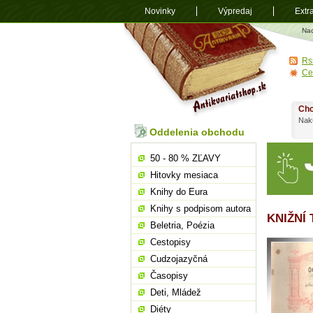
Novinky
Výpredaj
Extr
Antikvariá
Na
shop.sk
Rs
Ce
Chc
Nakú
Oddelenia obchodu
50 - 80 % ZĽAVY
Hitovky mesiaca
Knihy do Eura
Knihy s podpisom autora
KNIŽNÍ 
Beletria, Poézia
Cestopisy
Cudzojazyčná
Časopisy
Deti, Mládež
Diéty