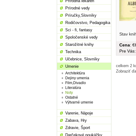
Prírodná lekáreň
Prírodné vedy
Príručky,Slovníky
Rodičovstvo, Pedagogika
Sci - fi, fantasy
Stav kni
Spoločenské vedy
Starožitné knihy
Cena
: 
Pre Vás
Technika
Učebnice, Slovníky
celkem 2 k
Umenie
Zobraziť ďa
Architektúra
Dejiny umenia
Film,Divadlo
Literatúra
Noty
Ostatné
Výtvarné umenie
Varenie, Nápoje
Zabava, Hry
Zdravie, Šport
Darčekové poukážky