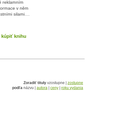
ně reklamním
formace v něm
stními silami....
kúpiť knihu
Zoradiť tituly
vzostupne |
zostupne
podľa
názvu |
autora
|
ceny
|
roku vydania