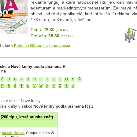
reklamě fungují a které naopak ne! Titul je určen hlav
agenturám a marketingovým manažerům. Zajímavé in
objeví i střední podnikatelé, kteří si zajišťují reklamu vla
176 strán, brožovaná, v češtine
Cena: €8,80
(228 Kč)
Pre Vás:
€8,36
(217 Kč)
ií o knihe
Reklama (200 tipu, které musíte znát)
sekcie Nové knihy podla pismena R
 na
Č
D
E
F
G
H
I
J
K
L
M
N
Ň
R
S
Š
T
U
V
W
X
Y
Z
Ž
#
nih v sekcii Nové knihy
lšie knihy v sekcii
Nové knihy podla pismena R
|
1
(200 tipu, které musíte znát)
:
Kobiela Roman
, Computer press 2009