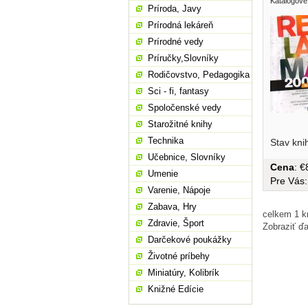
Katalogové
Príroda, Javy
Prírodná lekáreň
Prírodné vedy
Príručky,Slovníky
Rodičovstvo, Pedagogika
Sci - fi, fantasy
Spoločenské vedy
Starožitné knihy
Technika
Stav kni
Učebnice, Slovníky
Cena
: 
Umenie
Pre Vás
Varenie, Nápoje
Zabava, Hry
celkem 1 k
Zdravie, Šport
Zobraziť ďa
Darčekové poukážky
Životné príbehy
Miniatúry, Kolibrík
Knižné Edície