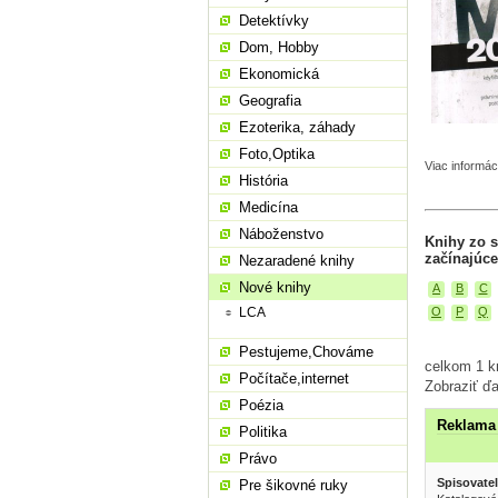
Detektívky
Dom, Hobby
Ekonomická
Geografia
Ezoterika, záhady
Foto,Optika
Viac informác
História
Medicína
Náboženstvo
Knihy zo 
začínajúce
Nezaradené knihy
Nové knihy
A
B
C
LCA
O
P
Q
Pestujeme,Chováme
celkom 1 k
Počítače,internet
Zobraziť ďa
Poézia
Reklama 
Politika
Právo
Spisovatel
Pre šikovné ruky