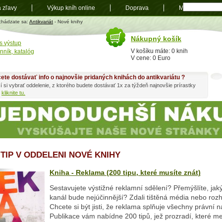
a zľavy
Výkup kníh online
Doprava
Mapa
t
chádzate sa:
Antikvariát
- Nové knihy
Nákupný košík
s výstup
V košíku máte: 0 knih
nník, katalóg
V cene: 0 Euro
ete dostávať info o najnovšie pridaných knihách do antikvariátu ?
í si vybrať oddelenie, z ktorého budete dostávať 1x za týždeň najnovšie prírastky
h
kliknite tu.
 TIP V ODDELENI NOVÉ KNIHY
Kniha - Reklama (200 tipu, které musíte znát)
Sestavujete výstižné reklamní sdělení? Přemýšlíte, ja
kanál bude nejúčinnější? Zdali tištěná média nebo rozh
Chcete si být jisti, že reklama splňuje všechny právní ná
Publikace vám nabídne 200 tipů, jež prozradí, které 