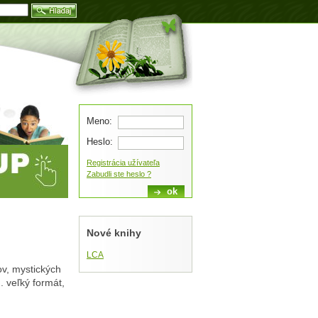
Blog
Meno:
Heslo:
Registrácia užívateľa
Zabudli ste heslo ?
Nové knihy
LCA
ov, mystických
. veľký formát,