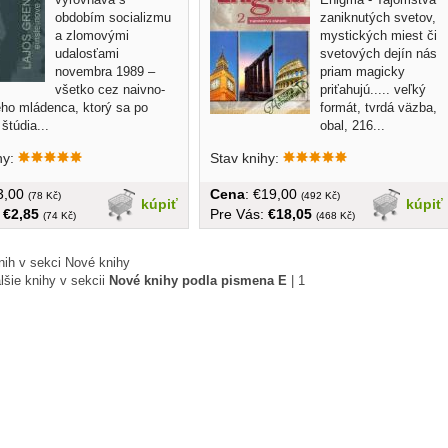
obdobím socializmu
zaniknutých svetov,
a zlomovými
mystických miest či
udalosťami
svetových dejín nás
novembra 1989 –
priam magicky
všetko cez naivno-
priťahujú..... veľký
ého mládenca, ktorý sa po
formát, tvrdá väzba,
štúdia...
obal, 216...
hy:
Stav knihy:
€3,00
Cena
: €19,00
(78 Kč)
(492 Kč)
kúpiť
kúpiť
:
€2,85
Pre Vás:
€18,05
(74 Kč)
(468 Kč)
nih v sekci Nové knihy
lšie knihy v sekcii
Nové knihy podla pismena E
|
1