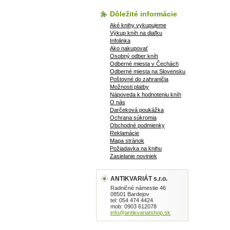
Dôležité informácie
Aké knihy vykupujeme
Výkup kníh na diaľku
Infolinka
Ako nakupovať
Osobný odber kníh
Odberné miesta v Čechách
Odberné miesta na Slovensku
Poštovné do zahraničia
Možnosti platby
Nápoveda k hodnoteniu kníh
O nás
Darčeková poukážka
Ochrana súkromia
Obchodné podmienky
Reklamácie
Mapa stránok
Požiadavka na knihu
Zasielanie noviniek
ANTIKVARIÁT s.r.o.
Radničné námestie 46
08501 Bardejov
tel: 054 474 4424
mob: 0903 612078
info@antikvariatshop.sk