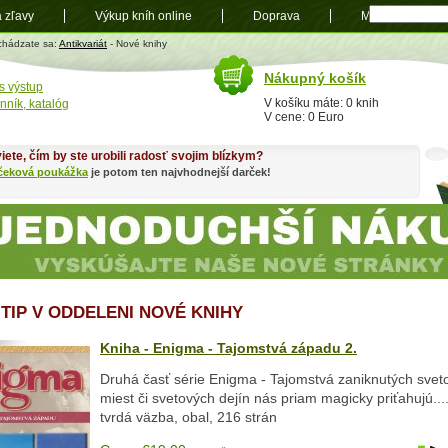
a zľavy
Výkup kníh online
Doprava
Mapa
t
chádzate sa:
Antikvariát
- Nové knihy
Nákupný košík
s výstup
V košíku máte: 0 knih
nník, katalóg
V cene: 0 Euro
iete, čím by ste urobili radosť svojim blízkym?
čeková poukážka
je potom ten najvhodnejší darček!
 TIP V ODDELENI NOVÉ KNIHY
Kniha - Enigma - Tajomstvá západu 2.
Druhá časť série Enigma - Tajomstvá zaniknutých svet
miest či svetových dejín nás priam magicky priťahujú....
tvrdá väzba, obal, 216 strán