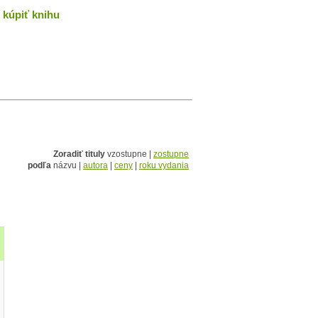
kúpiť knihu
Zoradiť tituly
vzostupne |
zostupne
podľa
názvu |
autora
|
ceny
|
roku vydania