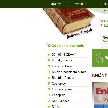
Novinky
Výpredaj
Extr
Antikvariá
Na
shop.sk
Rs
Ce
Nev
Dar
Oddelenia obchodu
50 - 80 % ZĽAVY
Hitovky mesiaca
Knihy do Eura
Knihy s podpisom autora
KNIŽNÝ
Beletria, Poézia
Cestopisy
Cudzojazyčná
Časopisy
Deti, Mládež
Diéty