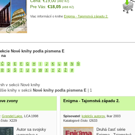
Cena: €19,00
(492 Kč)
Pre Vás:
€18,05
(468 Kč)
Viac informácií o knihe
Enigma - Tajomstvá západu 2.
sekcie Nové knihy podla pismena E
 na
Č
D
E
F
G
H
I
J
K
L
M
N
Ň
R
S
Š
T
U
V
W
X
Y
Z
Ž
#
nih v sekcii Nové knihy
lšie knihy v sekcii
Nové knihy podla pismena E
|
1
ove zvony
Enigma - Tajomstvá západu 2.
:
Grendel Lajos
, LCA 1998
Spisovatel
:
kolektív autorov
, Ikar 2003
 číslo: X229
Katalogové číslo: I2633
Autor sa svojsky
Druhá časť série
vyrovnáva s
Enigma - Tajomstvá