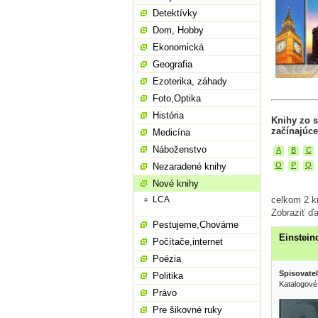
Detektívky
Dom, Hobby
Ekonomická
Geografia
Ezoterika, záhady
Foto,Optika
História
Knihy zo 
začínajúce
Medicína
Náboženstvo
A
B
C
O
P
Q
Nezaradené knihy
Nové knihy
celkom 2 k
LCA
Zobraziť ďa
Pestujeme,Chováme
Einstein
Počítače,internet
Poézia
Spisovatel
Politika
Katalogové
Právo
Pre šikovné ruky