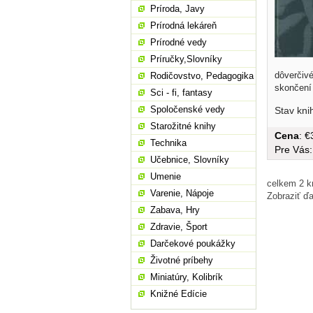
Príroda, Javy
Prírodná lekáreň
Prírodné vedy
Príručky,Slovníky
dôverčiv
Rodičovstvo, Pedagogika
skončení 
Sci - fi, fantasy
Spoločenské vedy
Stav kni
Starožitné knihy
Cena
: 
Technika
Pre Vás
Učebnice, Slovníky
Umenie
celkem 2 k
Varenie, Nápoje
Zobraziť ďa
Zabava, Hry
Zdravie, Šport
Darčekové poukážky
Životné príbehy
Miniatúry, Kolibrík
Knižné Edície