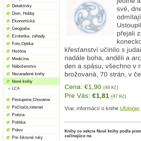
jediné a
Detektívky
své, dn
Dom, Hobby
odmítaj
Ekonomická
Ustoupil
Geografia
přejali 
Ezoterika, záhady
konecko
Foto,Optika
křesťanství učinilo s ju
História
nadále boha, anděli a ar
Medicína
den a spásu, všechno v n
Náboženstvo
brožovaná, 70 strán, v če
Nezaradené knihy
Nové knihy
Cena: €1,90
(49 Kč)
LCA
Pre Vás:
€1,81
(47 Kč)
Pestujeme,Chováme
Počítače,internet
Viac informácií o knihe
Ufologie
Poézia
Politika
Právo
Knihy zo sekcie Nové knihy podla pis
začínajúce na
Pre šikovné ruky