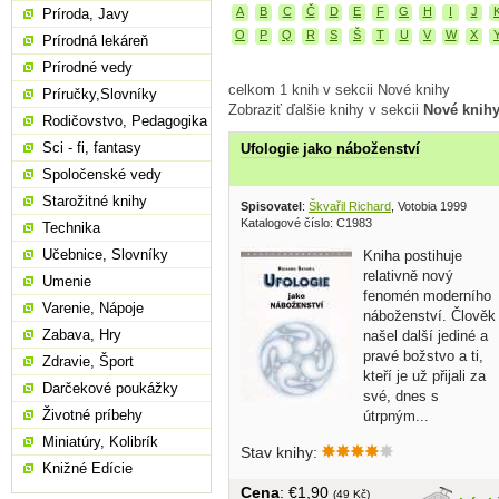
A
B
C
Č
D
E
F
G
H
I
J
Príroda, Javy
O
P
Q
R
S
Š
T
U
V
W
X
Prírodná lekáreň
Prírodné vedy
celkom 1 knih v sekcii Nové knihy
Príručky,Slovníky
Zobraziť ďalšie knihy v sekcii
Nové knih
Rodičovstvo, Pedagogika
Sci - fi, fantasy
Ufologie jako náboženství
Spoločenské vedy
Starožitné knihy
Spisovatel
:
Škvařil Richard
, Votobia 1999
Katalogové číslo: C1983
Technika
Učebnice, Slovníky
Kniha postihuje
relativně nový
Umenie
fenomén moderního
Varenie, Nápoje
náboženství. Člověk
Zabava, Hry
našel další jediné a
pravé božstvo a ti,
Zdravie, Šport
kteří je už přijali za
Darčekové poukážky
své, dnes s
Životné príbehy
útrpným...
Miniatúry, Kolibrík
Stav knihy:
Knižné Edície
Cena
: €1,90
(49 Kč)