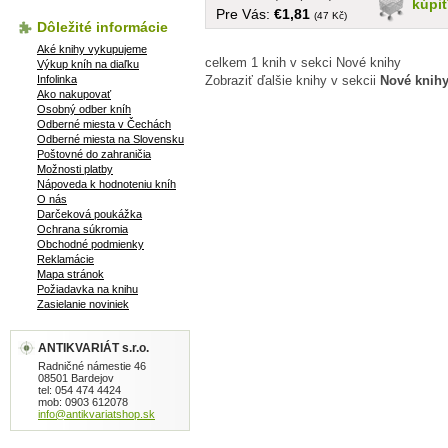
kúpi
Pre Vás:
€1,81
(47 Kč)
Dôležité informácie
Aké knihy vykupujeme
celkem 1 knih v sekci Nové knihy
Výkup kníh na diaľku
Zobraziť ďalšie knihy v sekcii
Nové knih
Infolinka
Ako nakupovať
Osobný odber kníh
Odberné miesta v Čechách
Odberné miesta na Slovensku
Poštovné do zahraničia
Možnosti platby
Nápoveda k hodnoteniu kníh
O nás
Darčeková poukážka
Ochrana súkromia
Obchodné podmienky
Reklamácie
Mapa stránok
Požiadavka na knihu
Zasielanie noviniek
ANTIKVARIÁT s.r.o.
Radničné námestie 46
08501 Bardejov
tel: 054 474 4424
mob: 0903 612078
info@antikvariatshop.sk