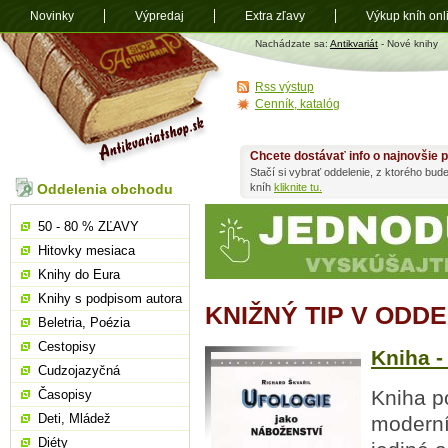
Novinky
Výpredaj
Extra zľavy
Výkup kníh onl
Antikvariát
Nachádzate sa:
Antikvariát
- Nové knihy
shop.sk
Rss výstup
Cenník, katalóg
Chcete dostávať info o najnovšie p
Stačí si vybrať oddelenie, z ktorého bud
Oddelenia obchodu
kníh
kliknite tu.
50 - 80 % ZĽAVY
Hitovky mesiaca
Knihy do Eura
Knihy s podpisom autora
KNIŽNÝ TIP V ODD
Beletria, Poézia
Cestopisy
Kniha -
Cudzojazyčná
Kniha p
Časopisy
Deti, Mládež
moderní
Diéty