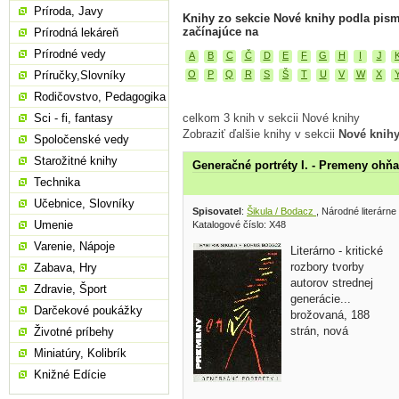
Príroda, Javy
Knihy zo sekcie Nové knihy podla pis
začínajúce na
Prírodná lekáreň
Prírodné vedy
A
B
C
Č
D
E
F
G
H
I
J
Príručky,Slovníky
O
P
Q
R
S
Š
T
U
V
W
X
Rodičovstvo, Pedagogika
Sci - fi, fantasy
celkom 3 knih v sekcii Nové knihy
Zobraziť ďalšie knihy v sekcii
Nové knih
Spoločenské vedy
Starožitné knihy
Generačné portréty I. - Premeny ohňa
Technika
Učebnice, Slovníky
Spisovatel
:
Šikula / Bodacz
, Národné literárn
Umenie
Katalogové číslo: X48
Varenie, Nápoje
Literárno - kritické
rozbory tvorby
Zabava, Hry
autorov strednej
Zdravie, Šport
generácie...
Darčekové poukážky
brožovaná, 188
strán, nová
Životné príbehy
Miniatúry, Kolibrík
Knižné Edície