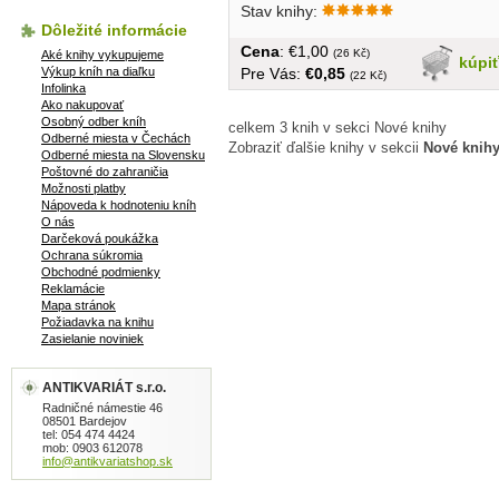
Stav knihy:
Dôležité informácie
Cena
: €1,00
(26 Kč)
Aké knihy vykupujeme
kúpi
Pre Vás:
€0,85
Výkup kníh na diaľku
(22 Kč)
Infolinka
Ako nakupovať
Osobný odber kníh
celkem 3 knih v sekci Nové knihy
Odberné miesta v Čechách
Zobraziť ďalšie knihy v sekcii
Nové knih
Odberné miesta na Slovensku
Poštovné do zahraničia
Možnosti platby
Nápoveda k hodnoteniu kníh
O nás
Darčeková poukážka
Ochrana súkromia
Obchodné podmienky
Reklamácie
Mapa stránok
Požiadavka na knihu
Zasielanie noviniek
ANTIKVARIÁT s.r.o.
Radničné námestie 46
08501 Bardejov
tel: 054 474 4424
mob: 0903 612078
info@antikvariatshop.sk