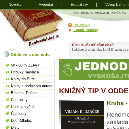
Novinky
Výpredaj
Extra zľavy
Výkup kníh onl
Antikvariát
Nachádzate sa:
Antikvariát
- Nové knihy
shop.sk
Rss výstup
Cenník, katalóg
Chcete ušetriť ešte viac?
Nakúpte si u nás viac kníh! S rastúcou
Oddelenia obchodu
50 - 80 % ZĽAVY
Hitovky mesiaca
Knihy do Eura
Knihy s podpisom autora
KNIŽNÝ TIP V ODD
Beletria, Poézia
Cestopisy
Kniha -
Cudzojazyčná
Renomov
Časopisy
Deti, Mládež
zaklada
Diéty