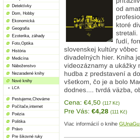
príťažl
Detektívky
od amat
Dom, Hobby
profesi
Ekonomická
ktoré d
Geografia
stretali
Ezoterika, záhady
ľudí, fo
Foto,Optika
slovenskej kultúry vôbec a
História
divadelných hier. Kniha 
Medicína
videozáznamy a ukážky naj
Náboženstvo
hudba z predstavení a do
Nezaradené knihy
všetkom, čo je a bolo M
Nové knihy
LCA
dodnes.... tvrdá väzba, o
Pestujeme,Chováme
Cena: €4,50
(117 Kč)
Počítače,internet
Pre Vás:
€4,28
(111 Kč)
Poézia
Politika
Viac informácií o knihe
GUnaGu -
Právo
Pre šikovné ruky