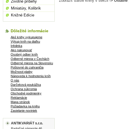
Zobraziť ďalšie knihy v sekcii
-> Ostatné
Životné príbehy
Miniatúry, Kolibrík
Knižné Edície
Dôležité informácie
Aké knihy vykupujeme
Výkup kníh na diaľku
Infolinka
Ako nakupovať
Osobný odber kníh
Odberné miesta v Čechách
Odberné miesta na Slovensku
Poštovné do zahraničia
Možnosti platby
Nápoveda k hodnoteniu kníh
O nás
Darčeková poukážka
Ochrana súkromia
Obchodné podmienky
Reklamácie
Mapa stránok
Požiadavka na knihu
Zasielanie noviniek
ANTIKVARIÁT s.r.o.
Radničné námestie 46