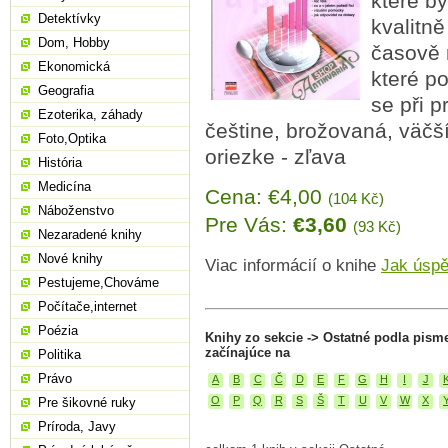
které b
Detektívky
kvalitně
Dom, Hobby
časově r
Ekonomická
které po
Geografia
se při p
Ezoterika, záhady
češtine, brožovaná, väčší
Foto,Optika
oriezke - zľava
História
Medicína
Cena: €4,00
(104 Kč)
Náboženstvo
Pre Vás:
€3,60
(93 Kč)
Nezaradené knihy
Nové knihy
Viac informácií o knihe
Jak úspě
Pestujeme,Chováme
Počítače,internet
Poézia
Knihy zo sekcie -> Ostatné podla pism
začínajúce na
Politika
Právo
A
B
C
Č
D
E
F
G
H
I
J
O
P
Q
R
S
Š
T
U
V
W
X
Pre šikovné ruky
Príroda, Javy