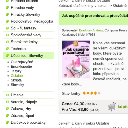
celkom 1 knih v sekcii Ostatné
Prírodná lekáreň
Zobraziť ďalšie knihy v sekcii
-> Ostatné
Prírodné vedy
Príručky,Slovníky
Jak úspěšně prezentovat a přesvědčit
Rodičovstvo, Pedagogika
Sci - fi, fantasy
Spisovatel
:
Bradbury Andrew
, Computer Press
Katalogové číslo: K7938
Spoločenské vedy
Starožitné knihy
Kniha vás seznámí
se všemi duležitými
Technika
body, které byste
Učebnice, Slovníky
neměli opomenout,
Cudzojazyčné
chcete - li kvalitně
Encyklopédie
prezentovat: jak si
Jazyky
látku připravit a
Ostatné
časově rozčlenit, na
Skriptá
které body...
Slovníky
Stav knihy:
Umenie
Varenie, Nápoje
Cena
: €4,00
(104 Kč)
kúpi
Zabava, Hry
Pre Vás:
€3,60
(93 Kč)
Zdravie, Šport
Darčekové poukážky
celkem 1 knih v sekci Ostatné