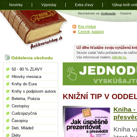
Novinky
Výpredaj
Extra zľavy
Výkup kníh onl
Antikvariát
Nachádzate sa:
Antikvariát
-
- Ostatné
shop.sk
Rss výstup
Cenník, katalóg
Už dlho hľadáte svoju vytúženú kn
Skúste zadať Vašu požiadavku do nášho
Oddelenia obchodu
Vás informovať mailom,
kliknite tu.
50 - 80 % ZĽAVY
Hitovky mesiaca
Knihy do Eura
Knihy s podpisom autora
KNIŽNÍ TIP V ODDE
Beletria, Poézia
Cestopisy
Kniha -
Cudzojazyčná
přesvěd
Časopisy
Deti, Mládež
Kniha v
Diéty