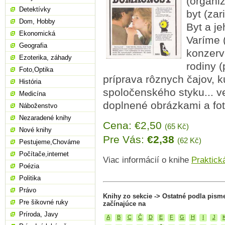
(organi
Detektívky
byt (zar
Dom, Hobby
Byt a je
Ekonomická
Varíme 
Geografia
konzerv
Ezoterika, záhady
rodiny (
Foto,Optika
príprava rôznych čajov, k
História
spoločenského styku... v
Medicína
doplnené obrázkami a fot
Náboženstvo
Nezaradené knihy
Cena: €2,50
(65 Kč)
Nové knihy
Pre Vás:
€2,38
(62 Kč)
Pestujeme,Chováme
Počítače,internet
Viac informácií o knihe
Praktick
Poézia
Politika
Právo
Knihy zo sekcie -> Ostatné podla pism
Pre šikovné ruky
začínajúce na
Príroda, Javy
A
B
C
Č
D
E
F
G
H
I
J