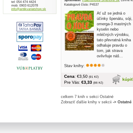
Spisovatel
:
Fullertonová-Smithová Jill
, Levné k
tel: 054 474 4424
Katalogové číslo: P4537
mob: 0903 612078
info@antikvariatshop.sk
Ať už se jedná o
účinky špenátu, sóji,
omerga-3 mastných
kyselin nebo
mléčných výrobku,
tato převratná kniha
odhaluje pravdu o
tom, jak strava
ovlivňuje náš...
Stav knihy:
Cena
: €3,50
(91 Kč)
kúpi
Pre Vás:
€3,33
(86 Kč)
celkem 7 knih v sekci Ostatné
Zobraziť ďalšie knihy v sekcii
-> Ostatné