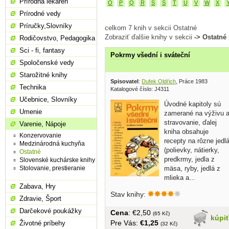
Prírodná lekáreň
O
P
Q
R
S
Š
T
U
V
W
X
Prírodné vedy
Príručky,Slovníky
celkom 7 knih v sekcii Ostatné
Zobraziť ďalšie knihy v sekcii
-> Ostatné
Rodičovstvo, Pedagogika
Sci - fi, fantasy
Pokrmy všední i sváteční
Spoločenské vedy
Starožitné knihy
Spisovatel
:
Dufek Oldŕich
, Práce 1983
Technika
Katalogové číslo: J4311
Učebnice, Slovníky
Úvodné kapitoly sú
Umenie
zamerané na výživu 
stravovanie, ďalej
Varenie, Nápoje
kniha obsahuje
Konzervovanie
recepty na rôzne jedl
Medzinárodná kuchyňa
(polievky, nátierky,
Ostatné
predkrmy, jedla z
Slovenské kuchárske knihy
mäsa, ryby, jedlá z
Stolovanie, prestieranie
mlieka a...
Zabava, Hry
Stav knihy:
Zdravie, Šport
Darčekové poukážky
Cena
: €2,50
(65 Kč)
kúpi
Pre Vás:
€1,25
Životné príbehy
(32 Kč)