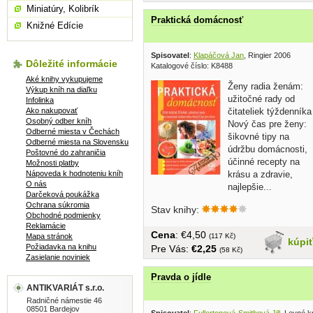
Miniatúry, Kolibrík
Praktická domácnosť
Knižné Edície
Spisovatel
:
Klapáčová Jan
, Ringier 2006
Dôležité informácie
Katalogové číslo: K8488
Aké knihy vykupujeme
Ženy radia ženám:
Výkup kníh na diaľku
užitočné rady od
Infolinka
Ako nakupovať
čitateliek týždenníka
Osobný odber kníh
Nový čas pre ženy:
Odberné miesta v Čechách
šikovné tipy na
Odberné miesta na Slovensku
údržbu domácnosti,
Poštovné do zahraničia
účinné recepty na
Možnosti platby
Nápoveda k hodnoteniu kníh
krásu a zdravie,
O nás
najlepšie...
Darčeková poukážka
Ochrana súkromia
Stav knihy:
Obchodné podmienky
Reklamácie
Cena
: €4,50
Mapa stránok
(117 Kč)
kúpi
Požiadavka na knihu
Pre Vás:
€2,25
(58 Kč)
Zasielanie noviniek
Pravda o jídle
ANTIKVARIÁT s.r.o.
Radničné námestie 46
08501 Bardejov