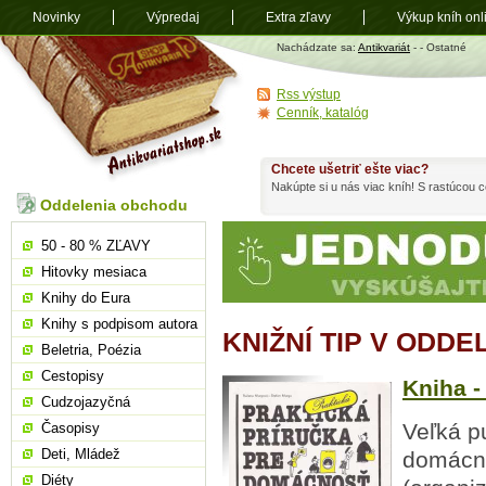
Novinky
Výpredaj
Extra zľavy
Výkup kníh onl
Antikvariát
Nachádzate sa:
Antikvariát
-
- Ostatné
shop.sk
Rss výstup
Cenník, katalóg
Chcete ušetriť ešte viac?
Nakúpte si u nás viac kníh! S rastúcou
Oddelenia obchodu
50 - 80 % ZĽAVY
Hitovky mesiaca
Knihy do Eura
Knihy s podpisom autora
KNIŽNÍ TIP V ODDE
Beletria, Poézia
Cestopisy
Kniha -
Cudzojazyčná
Veľká p
Časopisy
Deti, Mládež
domácno
Diéty