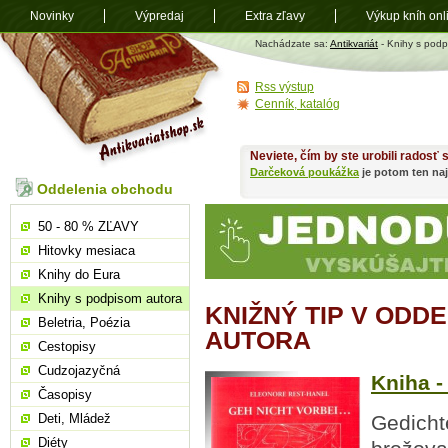
Novinky
Výpredaj
Extra zľavy
Výkup kníh onl
Antikvariát
Nachádzate sa:
Antikvariát
- Knihy s podp
shop.sk
Rss výstup
Cenník, katalóg
Neviete, čím by ste urobili radosť
Darčeková poukážka
je potom ten naj
Oddelenia obchodu
50 - 80 % ZĽAVY
Hitovky mesiaca
Knihy do Eura
Knihy s podpisom autora
KNIŽNÝ TIP V ODD
Beletria, Poézia
AUTORA
Cestopisy
Cudzojazyčná
Kniha -
Časopisy
Deti, Mládež
Gedicht
Diéty