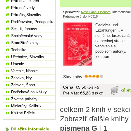
Prírodná lekáreň
Prírodné vedy
Spisovatel
:
Rest-Hanel Eleonore
, International 
Príručky,Slovníky
Katalogové číslo: N8318
Rodičovstvo, Pedagogika
Gedichte und
Sci - fi, fantasy
Erzählungen... v
nemčine, brožovaná,
Spoločenské vedy
na prednej strane
Starožitné knihy
venovanie s
Technika
podpisom autorky,
72 strán
Učebnice, Slovníky
Umenie
Varenie, Nápoje
Stav knihy:
Zabava, Hry
Zdravie, Šport
Cena
: €5,50
(143 Kč)
kúpi
Darčekové poukážky
Pre Vás:
€5,23
(135 Kč)
Životné príbehy
Miniatúry, Kolibrík
celkem 2 knih v sekc
Knižné Edície
Zobraziť ďalšie knihy
pismena G
|
1
Dôležité informácie