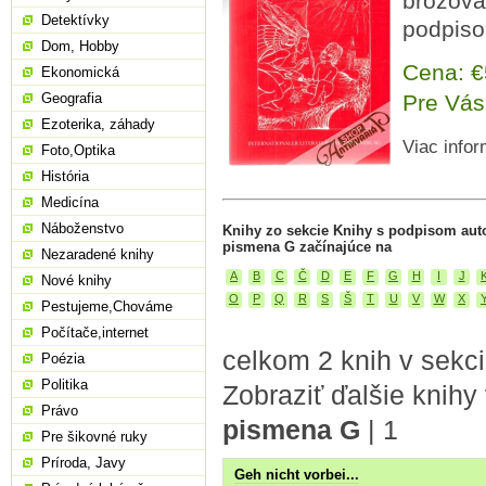
brožova
Detektívky
podpiso
Dom, Hobby
Cena: 
Ekonomická
Geografia
Pre Vás
Ezoterika, záhady
Viac infor
Foto,Optika
História
Medicína
Náboženstvo
Knihy zo sekcie Knihy s podpisom aut
pismena G začínajúce na
Nezaradené knihy
A
B
C
Č
D
E
F
G
H
I
J
Nové knihy
O
P
Q
R
S
Š
T
U
V
W
X
Pestujeme,Chováme
Počítače,internet
celkom 2 knih v sekc
Poézia
Politika
Zobraziť ďalšie knihy
Právo
pismena G
|
1
Pre šikovné ruky
Príroda, Javy
Geh nicht vorbei...