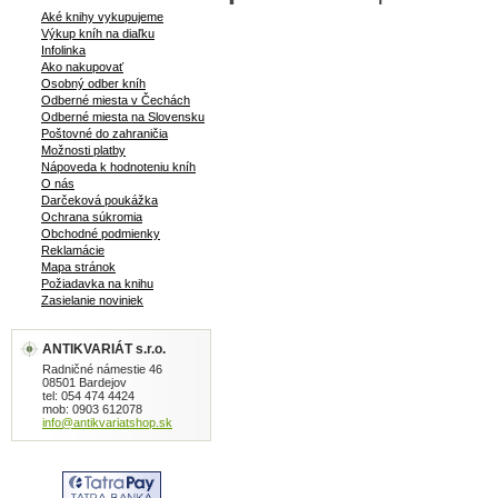
Aké knihy vykupujeme
Výkup kníh na diaľku
Infolinka
Ako nakupovať
Osobný odber kníh
Odberné miesta v Čechách
Odberné miesta na Slovensku
Poštovné do zahraničia
Možnosti platby
Nápoveda k hodnoteniu kníh
O nás
Darčeková poukážka
Ochrana súkromia
Obchodné podmienky
Reklamácie
Mapa stránok
Požiadavka na knihu
Zasielanie noviniek
ANTIKVARIÁT s.r.o.
Radničné námestie 46
08501 Bardejov
tel: 054 474 4424
mob: 0903 612078
info@antikvariatshop.sk