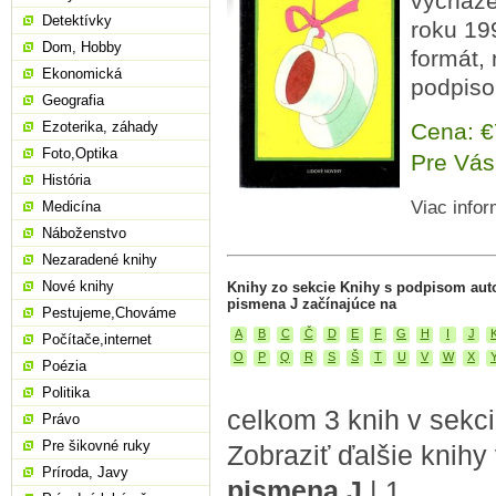
vycháze
Detektívky
roku 19
Dom, Hobby
formát,
Ekonomická
podpiso
Geografia
Ezoterika, záhady
Cena: 
Foto,Optika
Pre Vás
História
Viac infor
Medicína
Náboženstvo
Nezaradené knihy
Nové knihy
Knihy zo sekcie Knihy s podpisom aut
pismena J začínajúce na
Pestujeme,Chováme
A
B
C
Č
D
E
F
G
H
I
J
Počítače,internet
O
P
Q
R
S
Š
T
U
V
W
X
Poézia
Politika
celkom 3 knih v sekc
Právo
Pre šikovné ruky
Zobraziť ďalšie knihy
Príroda, Javy
pismena J
|
1