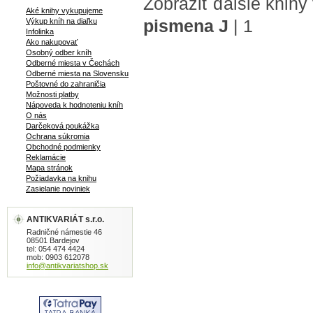
Zobraziť ďalšie knihy
Aké knihy vykupujeme
pismena J
|
1
Výkup kníh na diaľku
Infolinka
Ako nakupovať
Osobný odber kníh
Odberné miesta v Čechách
Odberné miesta na Slovensku
Poštovné do zahraničia
Možnosti platby
Nápoveda k hodnoteniu kníh
O nás
Darčeková poukážka
Ochrana súkromia
Obchodné podmienky
Reklamácie
Mapa stránok
Požiadavka na knihu
Zasielanie noviniek
ANTIKVARIÁT s.r.o.
Radničné námestie 46
08501 Bardejov
tel: 054 474 4424
mob: 0903 612078
info@antikvariatshop.sk