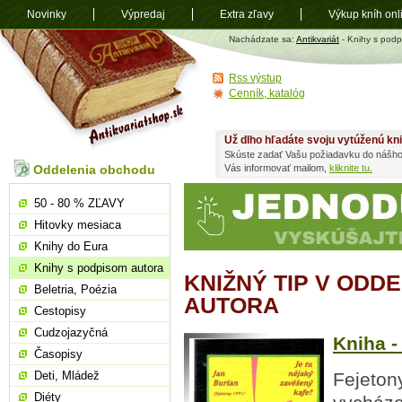
Novinky
Výpredaj
Extra zľavy
Výkup kníh onl
Antikvariát
Nachádzate sa:
Antikvariát
- Knihy s podp
shop.sk
Rss výstup
Cenník, katalóg
Už dlho hľadáte svoju vytúženú kn
Skúste zadať Vašu požiadavku do nášho
Oddelenia obchodu
Vás informovať mailom,
kliknite tu.
50 - 80 % ZĽAVY
Hitovky mesiaca
Knihy do Eura
Knihy s podpisom autora
KNIŽNÝ TIP V ODD
Beletria, Poézia
AUTORA
Cestopisy
Cudzojazyčná
Kniha -
Časopisy
Deti, Mládež
Fejetony
Diéty