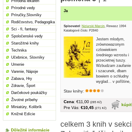
Prírodná lekáreň
Prírodné vedy
Ja
Príručky,Slovníky
Rodičovstvo, Pedagogika
Spisovatel
:
Niziurski Marcin
, Rewasz 1994
Sci - fi, fantasy
Katalogové číslo: P2840
Spoločenské vedy
Jestem mlodym,
Starožitné knihy
zrównowazonym
czlowiekiem
Technika
średniego wzrostu i
Učebnice, Slovníky
przecietnej tuszy.
Umenie
Wzbudzam zaufanie
i szacunek, dbam
Varenie, Nápoje
bowiem o schludny
Zabava, Hry
wyglad... v poľštine,
Zdravie, Šport
brožovaná, 160...
Stav knihy:
Darčekové poukážky
Životné príbehy
Cena
: €11,00
(285 Kč)
kúpi
Miniatúry, Kolibrík
Pre Vás:
€10,45
(271 Kč)
Knižné Edície
celkem 3 knih v sekc
Dôležité informácie