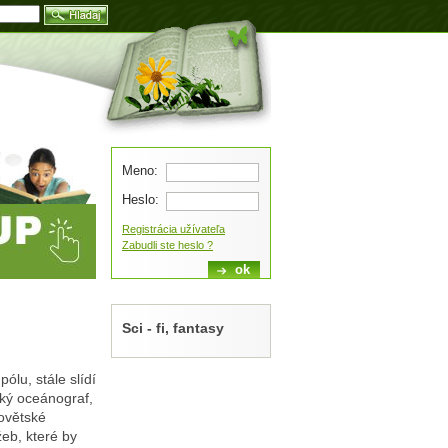
Blog
Meno:
Heslo:
Registrácia užívateľa
Zabudli ste heslo ?
Sci - fi, fantasy
ólu, stále slídí
ký oceánograf,
sovětské
eb, které by