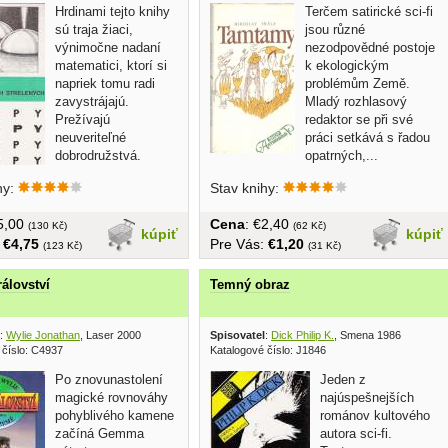
Hrdinami tejto knihy
Terčem satirické sci-fi
sú traja žiaci,
jsou různé
výnimočne nadaní
nezodpovědné postoje
matematici, ktorí si
k ekologickým
napriek tomu radi
problémům Země.
zavystrájajú.
Mladý rozhlasový
Prežívajú
redaktor se při své
neuveriteľné
práci setkává s řadou
dobrodružstvá.
opatrných,...
Najprv na skok od...
hy:
Stav knihy:
€5,00
Cena
: €2,40
(130 Kč)
(62 Kč)
kúpiť
kúpiť
:
€4,75
Pre Vás:
€1,20
(123 Kč)
(31 Kč)
álovství
Temný obraz
:
Wylie Jonathan
, Laser 2000
Spisovatel
:
Dick Philip K.
, Smena 1986
 číslo: C4937
Katalogové číslo: J1846
Po znovunastolení
Jeden z
magické rovnováhy
najúspešnejších
pohyblivého kamene
románov kultového
začíná Gemma
autora sci-fi.