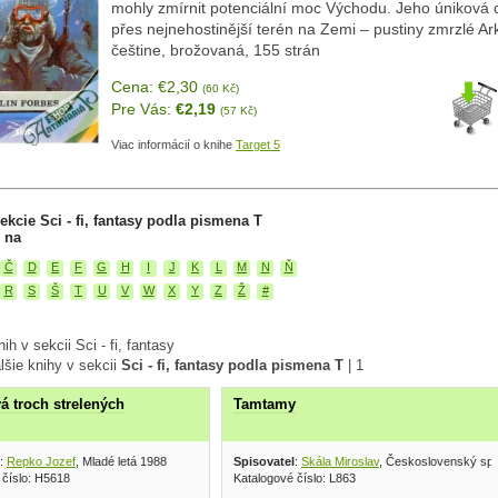
mohly zmírnit potenciální moc Východu. Jeho úniková 
přes nejnehostinější terén na Zemi – pustiny zmrzlé Arkt
češtine, brožovaná, 155 strán
Cena: €2,30
(60 Kč)
Pre Vás:
€2,19
(57 Kč)
Viac informácií o knihe
Target 5
ekcie Sci - fi, fantasy podla pismena T
 na
Č
D
E
F
G
H
I
J
K
L
M
N
Ň
R
S
Š
T
U
V
W
X
Y
Z
Ž
#
ih v sekcii Sci - fi, fantasy
lšie knihy v sekcii
Sci - fi, fantasy podla pismena T
|
1
á troch strelených
Tamtamy
:
Repko Jozef
, Mladé letá 1988
Spisovatel
:
Skála Miroslav
, Československý spi
 číslo: H5618
Katalogové číslo: L863