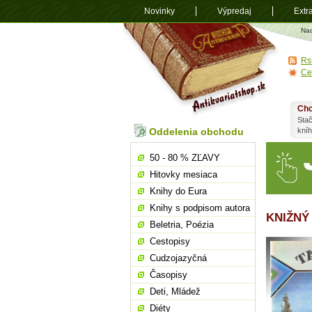
Novinky
Výpredaj
Extr
Antikvariá
Na
shop.sk
Rs
Ce
Chc
Stač
Oddelenia obchodu
kní
50 - 80 % ZĽAVY
Hitovky mesiaca
Knihy do Eura
Knihy s podpisom autora
KNIŽNÝ 
Beletria, Poézia
Cestopisy
Cudzojazyčná
Časopisy
Deti, Mládež
Diéty