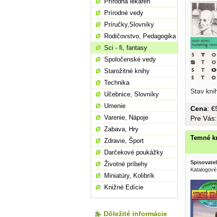
Prírodná lekáreň
Prírodné vedy
Príručky,Slovníky
Rodičovstvo, Pedagogika
Sci - fi, fantasy
Spoločenské vedy
Starožitné knihy
Technika
Stav kni
Učebnice, Slovníky
Umenie
Cena
: 
Varenie, Nápoje
Pre Vás
Zabava, Hry
Temné kr
Zdravie, Šport
Darčekové poukážky
Spisovatel
Životné príbehy
Katalogové
Miniatúry, Kolibrík
Knižné Edície
Dôležité informácie