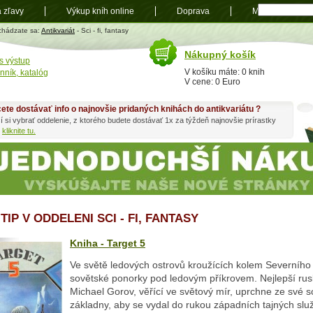
a zľavy
Výkup kníh online
Doprava
Mapa
t
chádzate sa:
Antikvariát
- Sci - fi, fantasy
Nákupný košík
s výstup
V košíku máte: 0 knih
nník, katalóg
V cene: 0 Euro
ete dostávať info o najnovšie pridaných knihách do antikvariátu ?
í si vybrať oddelenie, z ktorého budete dostávať 1x za týždeň najnovšie prírastky
h
kliknite tu.
TIP V ODDELENI SCI - FI, FANTASY
Kniha - Target 5
Ve světě ledových ostrovů kroužících kolem Severního p
sovětské ponorky pod ledovým příkrovem. Nejlepší rus
Michael Gorov, věřící ve světový mír, uprchne ze své 
základny, aby se vydal do rukou západních tajných služ