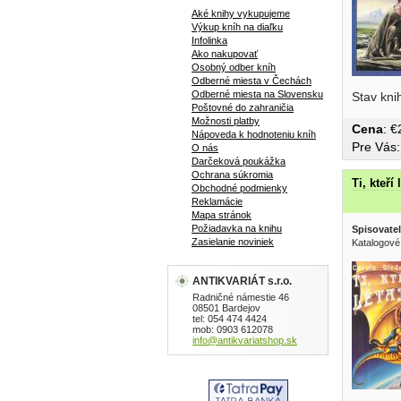
Aké knihy vykupujeme
Výkup kníh na diaľku
Infolinka
Ako nakupovať
Osobný odber kníh
Odberné miesta v Čechách
Odberné miesta na Slovensku
Stav kni
Poštovné do zahraničia
Možnosti platby
Cena
: 
Nápoveda k hodnoteniu kníh
Pre Vás
O nás
Darčeková poukážka
Ochrana súkromia
Ti, kteří 
Obchodné podmienky
Reklamácie
Mapa stránok
Požiadavka na knihu
Spisovatel
Zasielanie noviniek
Katalogové
ANTIKVARIÁT s.r.o.
Radničné námestie 46
08501 Bardejov
tel: 054 474 4424
mob: 0903 612078
info@antikvariatshop.sk