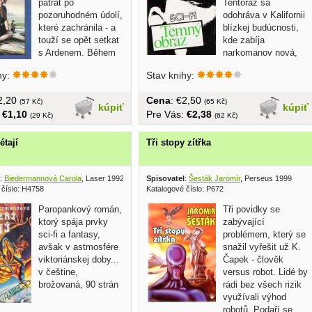
pátrat po
Tentoraz sa
pozoruhodném údolí,
odohráva v Kalifornii
které zachránila - a
blízkej budúcnosti,
touží se opět setkat
kde zabíja
s Ardenem. Během
narkomanov nová,
jejich...
totálne návyková
hy:
Stav knihy:
droga....
€2,20
Cena
: €2,50
(57 Kč)
(65 Kč)
kúpiť
kúpiť
:
€1,10
Pre Vás:
€2,38
(29 Kč)
(62 Kč)
létají
Tři stopy zítřka
:
Biedermannová Carola
, Laser 1992
Spisovatel
:
Šesták Jaromír
, Perseus 1999
 číslo: H4758
Katalogové číslo: P672
Paropankový román,
Tři povidky se
ktorý spája prvky
zabývající
sci-fi a fantasy,
problémem, který se
avšak v astmosfére
snažil vyřešit už K.
viktoriánskej doby...
Čapek - člověk
v češtine,
versus robot. Lidé by
brožovaná, 90 strán
rádi bez všech rizik
využívali výhod
robotů. Podaří se...