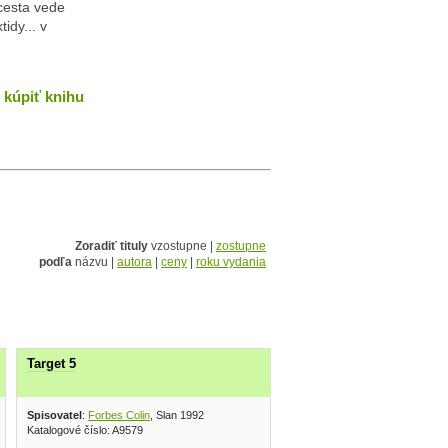
cesta vede
idy... v
kúpiť knihu
Zoradiť tituly
vzostupne |
zostupne
podľa
názvu |
autora
|
ceny
|
roku vydania
Target 5
sovatel 1986
Spisovatel
:
Forbes Colin
, Slan 1992
Katalogové číslo: A9579