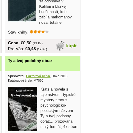
sa odohráva v
Kalifornii blízkej
budúcnosti, kde
zabíja narkomanov
nová, totálne
návyková droga....
Stav knihy:
Cena
: €0,50
(13 Kč)
kúpiť
Pre Vás:
€0,48
(12 Kč)
Ty a tvoj podobný obraz
Spisovatel
:
Faktorová Xénia
, Daxe 2016
Katalogové číslo: M7060
Kratšia novela s
tajomstvom, typické
mystery story s
psychologicko-
poetickým názvom
Ty a tvoj podobný
obraz... brožovaná,
malý formát, 47 strán