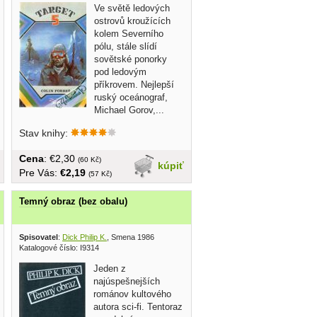
Ve světě ledových
ostrovů kroužících
kolem Severního
pólu, stále slídí
sovětské ponorky
pod ledovým
příkrovem. Nejlepší
ruský oceánograf,
Michael Gorov,...
Stav knihy:
Cena
: €2,30
(60 Kč)
kúpiť
Pre Vás:
€2,19
(57 Kč)
Temný obraz (bez obalu)
Spisovatel
:
Dick Philip K.
, Smena 1986
Katalogové číslo: I9314
Jeden z
najúspešnejších
románov kultového
autora sci-fi. Tentoraz