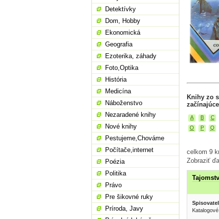
Detektívky
Dom, Hobby
Ekonomická
Geografia
Ezoterika, záhady
Foto,Optika
História
Medicína
Knihy zo s
Náboženstvo
začínajúce
Nezaradené knihy
A
B
C
Nové knihy
O
P
Q
Pestujeme,Chováme
Počítače,internet
celkom 9 kn
Zobraziť ďa
Poézia
Politika
Tajomstv
Právo
Pre šikovné ruky
Spisovatel
Príroda, Javy
Katalogové