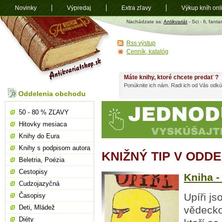
Novinky
Výpredaj
Extra zľavy
Výkup kníh onl
Antikvariát
Nachádzate sa:
Antikvariát
- Sci - fi, fanta
shop.sk
Rss výstup
Cenník, katalóg
Máte knihy, ktoré chcete predať ?
Ponúknite ich nám. Radi ich od Vás odkú
Oddelenia obchodu
50 - 80 % ZĽAVY
Hitovky mesiaca
Knihy do Eura
Knihy s podpisom autora
KNIŽNÝ TIP V ODDEL
Beletria, Poézia
Cestopisy
Kniha -
Cudzojazyčná
Upíři js
Časopisy
Deti, Mládež
vědecko
Diéty