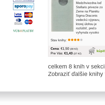
Medzihviezdna loď
Stellaris privezie zo
Zeme na Planétu
Sigma Draconis
vedeckú výpravu,
ktorej úlohou je
rozlúštiť, prečo
vyhynula vysoko
vyspelá...
Stav knihy:
Cena
: €1,50
(39 Kč)
kúpi
Pre Vás:
€1,43
(37 Kč)
celkem 8 knih v sekci 
Zobraziť ďalšie knihy