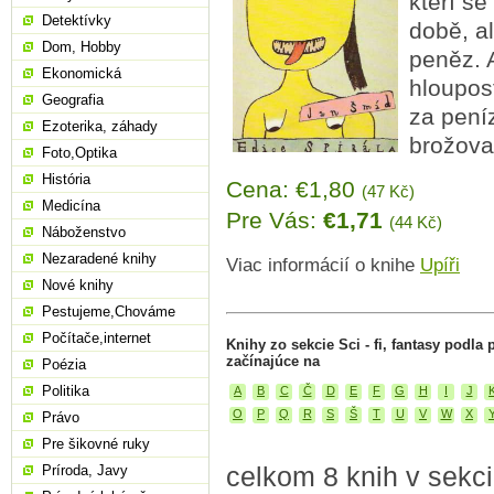
kteří se
Detektívky
době, a
Dom, Hobby
peněz. 
Ekonomická
hloupost
Geografia
za peníz
Ezoterika, záhady
brožova
Foto,Optika
História
Cena: €1,80
(47 Kč)
Medicína
Pre Vás:
€1,71
(44 Kč)
Náboženstvo
Nezaradené knihy
Viac informácií o knihe
Upíři
Nové knihy
Pestujeme,Chováme
Počítače,internet
Knihy zo sekcie Sci - fi, fantasy podla
začínajúce na
Poézia
Politika
A
B
C
Č
D
E
F
G
H
I
J
O
P
Q
R
S
Š
T
U
V
W
X
Právo
Pre šikovné ruky
celkom 8 knih v sekcii 
Príroda, Javy