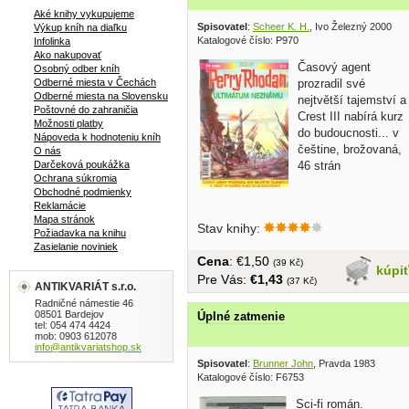
Aké knihy vykupujeme
Spisovatel
:
Scheer K. H.
, Ivo Železný 2000
Výkup kníh na diaľku
Katalogové číslo: P970
Infolinka
Ako nakupovať
Časový agent
Osobný odber kníh
Odberné miesta v Čechách
prozradil své
Odberné miesta na Slovensku
nejtvětší tajemství a
Poštovné do zahraničia
Crest III nabírá kurz
Možnosti platby
do budoucnosti... v
Nápoveda k hodnoteniu kníh
češtine, brožovaná,
O nás
Darčeková poukážka
46 strán
Ochrana súkromia
Obchodné podmienky
Reklamácie
Mapa stránok
Stav knihy:
Požiadavka na knihu
Zasielanie noviniek
Cena
: €1,50
(39 Kč)
kúpi
Pre Vás:
€1,43
(37 Kč)
ANTIKVARIÁT s.r.o.
Radničné námestie 46
08501 Bardejov
Úplné zatmenie
tel: 054 474 4424
mob: 0903 612078
info@antikvariatshop.sk
Spisovatel
:
Brunner John
, Pravda 1983
Katalogové číslo: F6753
Sci-fi román.