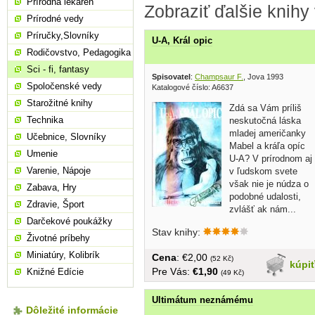
Prírodná lekáreň
Zobraziť ďalšie knihy
Prírodné vedy
Príručky,Slovníky
U-A, Král opic
Rodičovstvo, Pedagogika
Sci - fi, fantasy
Spisovatel
:
Champsaur F.
, Jova 1993
Spoločenské vedy
Katalogové číslo: A6637
Starožitné knihy
Zdá sa Vám príliš
Technika
neskutočná láska
mladej američanky
Učebnice, Slovníky
Mabel a kráľa opíc
Umenie
U-A? V prírodnom aj
Varenie, Nápoje
v ľudskom svete
však nie je núdza o
Zabava, Hry
podobné udalosti,
Zdravie, Šport
zvlášť ak nám...
Darčekové poukážky
Stav knihy:
Životné príbehy
Miniatúry, Kolibrík
Cena
: €2,00
(52 Kč)
kúpi
Pre Vás:
€1,90
Knižné Edície
(49 Kč)
Ultimátum neznámému
Dôležité informácie