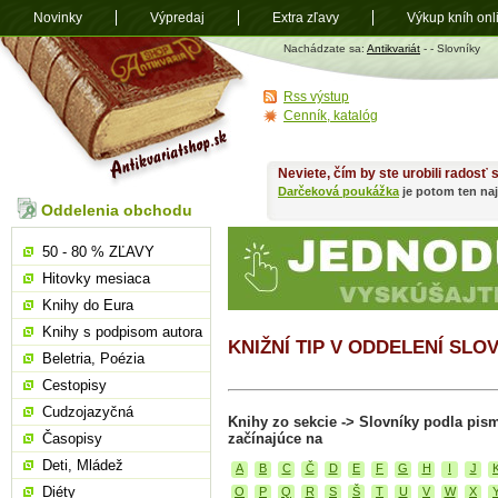
Novinky
Výpredaj
Extra zľavy
Výkup kníh onl
Antikvariát
Nachádzate sa:
Antikvariát
-
- Slovníky
shop.sk
Rss výstup
Cenník, katalóg
Neviete, čím by ste urobili radosť
Darčeková poukážka
je potom ten naj
Oddelenia obchodu
50 - 80 % ZĽAVY
Hitovky mesiaca
Knihy do Eura
Knihy s podpisom autora
KNIŽNÍ TIP V ODDELENÍ SLO
Beletria, Poézia
Cestopisy
Cudzojazyčná
Knihy zo sekcie -> Slovníky podla pis
Časopisy
začínajúce na
Deti, Mládež
A
B
C
Č
D
E
F
G
H
I
J
Diéty
O
P
Q
R
S
Š
T
U
V
W
X