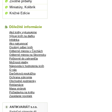
Životné príbehy
Miniatúry, Kolibrík
Knižné Edície
Dôležité informácie
Aké knihy vykupujeme
Výkup kníh na diaľku
Infolinka
Ako nakupovať
Osobný odber kníh
Odberné miesta v Čechách
Odberné miesta na Slovensku
Poštovné do zahraničia
Možnosti platby
Nápoveda k hodnoteniu kníh
O nás
Darčeková poukážka
Ochrana súkromia
Obchodné podmienky
Reklamácie
Mapa stránok
Požiadavka na knihu
Zasielanie noviniek
ANTIKVARIÁT s.r.o.
Radničné námestie 46