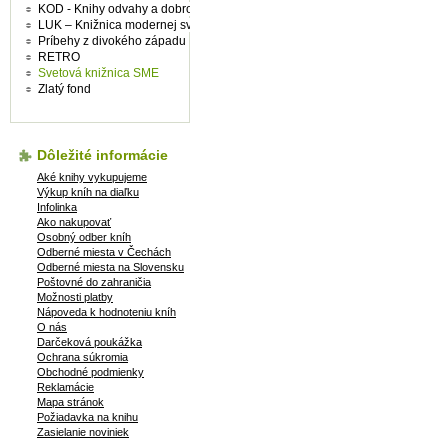
KOD - Knihy odvahy a dobrodružství
LUK – Knižnica modernej svetovej prózy
Príbehy z divokého západu
RETRO
Svetová knižnica SME
Zlatý fond
Dôležité informácie
Aké knihy vykupujeme
Výkup kníh na diaľku
Infolinka
Ako nakupovať
Osobný odber kníh
Odberné miesta v Čechách
Odberné miesta na Slovensku
Poštovné do zahraničia
Možnosti platby
Nápoveda k hodnoteniu kníh
O nás
Darčeková poukážka
Ochrana súkromia
Obchodné podmienky
Reklamácie
Mapa stránok
Požiadavka na knihu
Zasielanie noviniek