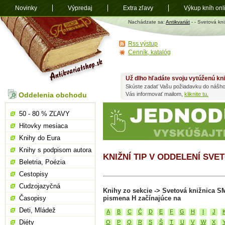
Novinky
Výpredaj
Extra zľavy
Výkup kníh onl
Antikvariát
Nachádzate sa:
Antikvariát
-
- Svetová kn
shop.sk
Rss výstup
Cenník, katalóg
Už dlho hľadáte svoju vytúženú kn
Skúste zadať Vašu požiadavku do nášho
Oddelenia obchodu
Vás informovať mailom,
kliknite tu.
50 - 80 % ZĽAVY
Hitovky mesiaca
Knihy do Eura
Knihy s podpisom autora
KNIŽNÍ TIP V ODDELENÍ SVE
Beletria, Poézia
Cestopisy
Cudzojazyčná
Knihy zo sekcie -> Svetová knižnica S
Časopisy
pismena H začínajúce na
Deti, Mládež
A
B
C
Č
D
E
F
G
H
I
J
Diéty
O
P
Q
R
S
Š
T
U
V
W
X