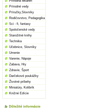
Prírodná lekáreň
Prírodné vedy
Príručky,Slovníky
Rodičovstvo, Pedagogika
Sci - fi, fantasy
Spoločenské vedy
Starožitné knihy
Technika
Učebnice, Slovníky
Umenie
Varenie, Nápoje
Zabava, Hry
Zdravie, Šport
Darčekové poukážky
Životné príbehy
Miniatúry, Kolibrík
Knižné Edície
Dôležité informácie