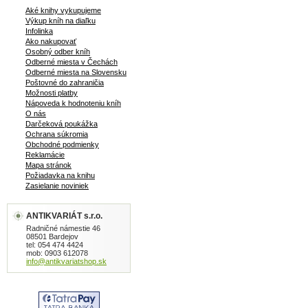
Aké knihy vykupujeme
Výkup kníh na diaľku
Infolinka
Ako nakupovať
Osobný odber kníh
Odberné miesta v Čechách
Odberné miesta na Slovensku
Poštovné do zahraničia
Možnosti platby
Nápoveda k hodnoteniu kníh
O nás
Darčeková poukážka
Ochrana súkromia
Obchodné podmienky
Reklamácie
Mapa stránok
Požiadavka na knihu
Zasielanie noviniek
ANTIKVARIÁT s.r.o.
Radničné námestie 46
08501 Bardejov
tel: 054 474 4424
mob: 0903 612078
info@antikvariatshop.sk