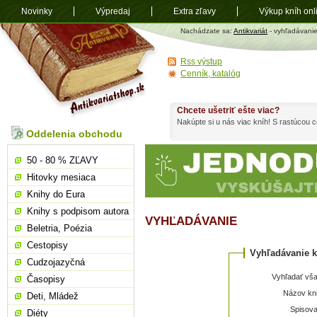
Novinky
Výpredaj
Extra zľavy
Výkup kníh onl
Antikvariát
Nachádzate sa:
Antikvariát
- vyhľadávani
shop.sk
Rss výstup
Cenník, katalóg
Chcete ušetriť ešte viac?
Nakúpte si u nás viac kníh! S rastúcou
Oddelenia obchodu
50 - 80 % ZĽAVY
Hitovky mesiaca
Knihy do Eura
Knihy s podpisom autora
VYHĽADÁVANIE
Beletria, Poézia
Cestopisy
Vyhľadávanie k
Cudzojazyčná
Vyhľadať vša
Časopisy
Názov kni
Deti, Mládež
Spisova
Diéty