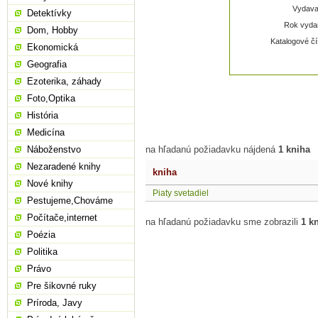
Vydavat
Detektívky
Rok vydan
Dom, Hobby
Katalogové čí
Ekonomická
Geografia
Ezoterika, záhady
Foto,Optika
História
Medicína
Náboženstvo
na hľadanú požiadavku nájdená
1 kniha
Nezaradené knihy
kniha
Nové knihy
Piaty svetadiel
Pestujeme,Chováme
Počítače,internet
na hľadanú požiadavku sme zobrazili
1 k
Poézia
Politika
Právo
Pre šikovné ruky
Príroda, Javy