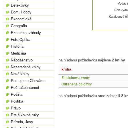
Vydavat
Detektívky
Rok vydan
Dom, Hobby
Katalogové čí
Ekonomická
Geografia
Ezoterika, záhady
Foto,Optika
História
Medicína
Náboženstvo
na hľadanú požiadavku nájdene
2 knihy
Nezaradené knihy
kniha
Nové knihy
Einsteinove zvony
Pestujeme,Chováme
Odtienené oblomky
Počítače,internet
Poézia
na hľadanú požiadavku sme zobrazili
2 k
Politika
Právo
Pre šikovné ruky
Príroda, Javy