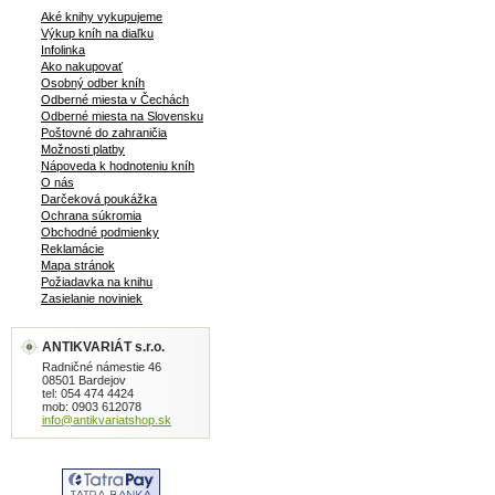
Aké knihy vykupujeme
Výkup kníh na diaľku
Infolinka
Ako nakupovať
Osobný odber kníh
Odberné miesta v Čechách
Odberné miesta na Slovensku
Poštovné do zahraničia
Možnosti platby
Nápoveda k hodnoteniu kníh
O nás
Darčeková poukážka
Ochrana súkromia
Obchodné podmienky
Reklamácie
Mapa stránok
Požiadavka na knihu
Zasielanie noviniek
ANTIKVARIÁT s.r.o.
Radničné námestie 46
08501 Bardejov
tel: 054 474 4424
mob: 0903 612078
info@antikvariatshop.sk