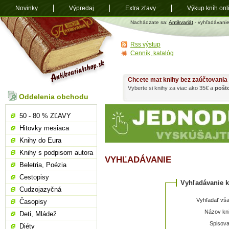
Novinky
Výpredaj
Extra zľavy
Výkup kníh onl
Antikvariát
Nachádzate sa:
Antikvariát
- vyhľadávani
shop.sk
Rss výstup
Cenník, katalóg
Chcete mat knihy bez zaúčtovania
Vyberte si knihy za viac ako 35€ a
pošt
Oddelenia obchodu
50 - 80 % ZĽAVY
Hitovky mesiaca
Knihy do Eura
Knihy s podpisom autora
VYHĽADÁVANIE
Beletria, Poézia
Cestopisy
Vyhľadávanie k
Cudzojazyčná
Vyhľadať vša
Časopisy
Názov kni
Deti, Mládež
Spisova
Diéty