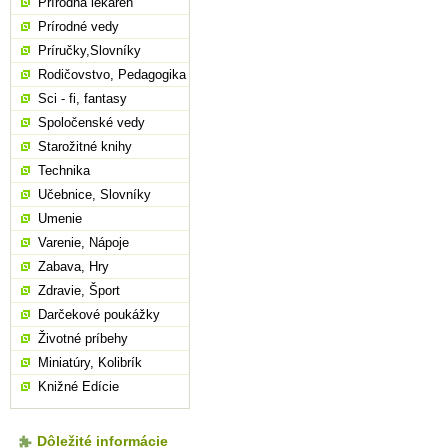
Prírodná lekáreň
Prírodné vedy
Príručky,Slovníky
Rodičovstvo, Pedagogika
Sci - fi, fantasy
Spoločenské vedy
Starožitné knihy
Technika
Učebnice, Slovníky
Umenie
Varenie, Nápoje
Zabava, Hry
Zdravie, Šport
Darčekové poukážky
Životné príbehy
Miniatúry, Kolibrík
Knižné Edície
Dôležité informácie