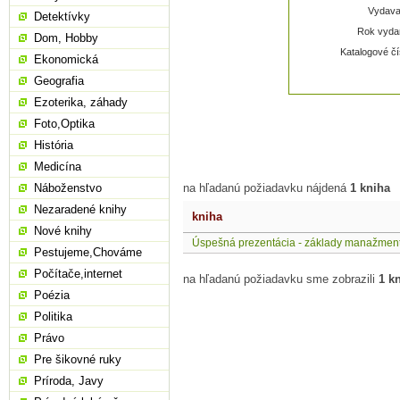
Vydavat
Detektívky
Rok vydan
Dom, Hobby
Katalogové čí
Ekonomická
Geografia
Ezoterika, záhady
Foto,Optika
História
Medicína
Náboženstvo
na hľadanú požiadavku nájdená
1 kniha
Nezaradené knihy
kniha
Nové knihy
Úspešná prezentácia - základy manažmen
Pestujeme,Chováme
Počítače,internet
na hľadanú požiadavku sme zobrazili
1 k
Poézia
Politika
Právo
Pre šikovné ruky
Príroda, Javy