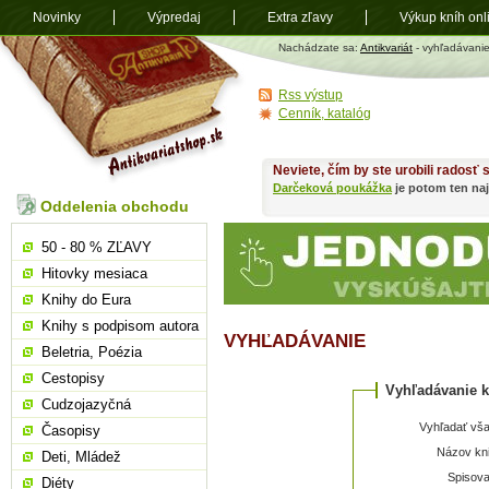
Novinky
Výpredaj
Extra zľavy
Výkup kníh onl
Antikvariát
Nachádzate sa:
Antikvariát
- vyhľadávani
shop.sk
Rss výstup
Cenník, katalóg
Neviete, čím by ste urobili radosť
Darčeková poukážka
je potom ten naj
Oddelenia obchodu
50 - 80 % ZĽAVY
Hitovky mesiaca
Knihy do Eura
Knihy s podpisom autora
VYHĽADÁVANIE
Beletria, Poézia
Cestopisy
Vyhľadávanie k
Cudzojazyčná
Vyhľadať vša
Časopisy
Názov kni
Deti, Mládež
Spisova
Diéty