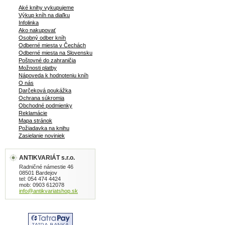
Aké knihy vykupujeme
Výkup kníh na diaľku
Infolinka
Ako nakupovať
Osobný odber kníh
Odberné miesta v Čechách
Odberné miesta na Slovensku
Poštovné do zahraničia
Možnosti platby
Nápoveda k hodnoteniu kníh
O nás
Darčeková poukážka
Ochrana súkromia
Obchodné podmienky
Reklamácie
Mapa stránok
Požiadavka na knihu
Zasielanie noviniek
ANTIKVARIÁT s.r.o.
Radničné námestie 46
08501 Bardejov
tel: 054 474 4424
mob: 0903 612078
info@antikvariatshop.sk