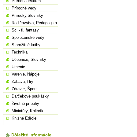
Prírodná lekáreň
Prírodné vedy
Príručky,Slovníky
Rodičovstvo, Pedagogika
Sci - fi, fantasy
Spoločenské vedy
Starožitné knihy
Technika
Učebnice, Slovníky
Umenie
Varenie, Nápoje
Zabava, Hry
Zdravie, Šport
Darčekové poukážky
Životné príbehy
Miniatúry, Kolibrík
Knižné Edície
Dôležité informácie