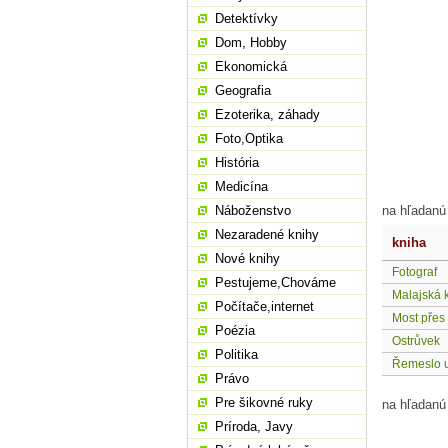
Detektívky
Dom, Hobby
Ekonomická
Geografia
Ezoterika, záhady
Foto,Optika
História
Medicína
Náboženstvo
na hľadanú
Nezaradené knihy
kniha
Nové knihy
Fotograf
Pestujeme,Chováme
Malajská 
Počítače,internet
Most přes 
Poézia
Ostrůvek
Politika
Řemeslo 
Právo
Pre šikovné ruky
na hľadanú
Príroda, Javy