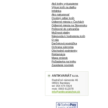
Aké knihy vykupujeme
Výkup kníh na diaľku
Infolinka
Ako nakupovať
Osobný odber kníh
Odberné miesta v Čechách
Odberné miesta na Slovensku
Poštovné do zahraničia
Možnosti platby
Nápoveda k hodnoteniu kníh
O nás
Darčeková poukážka
Ochrana súkromia
Obchodné podmienky
Reklamácie
Mapa stránok
Požiadavka na knihu
Zasielanie noviniek
ANTIKVARIÁT s.r.o.
Radničné námestie 46
08501 Bardejov
tel: 054 474 4424
mob: 0903 612078
info@antikvariatshop.sk