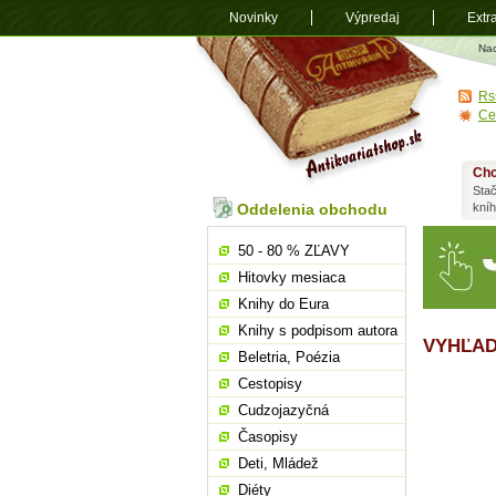
Novinky
Výpredaj
Extr
Antikvariá
Na
shop.sk
Rs
Ce
Chc
Stač
Oddelenia obchodu
kní
50 - 80 % ZĽAVY
Hitovky mesiaca
Knihy do Eura
Knihy s podpisom autora
VYHĽAD
Beletria, Poézia
Cestopisy
Cudzojazyčná
Časopisy
Deti, Mládež
Diéty