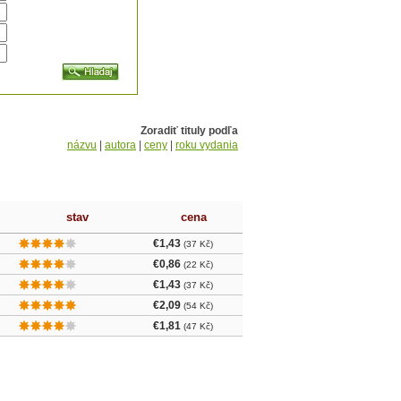
Zoradiť tituly podľa
názvu
|
autora
|
ceny
|
roku vydania
stav
cena
€1,43
(37 Kč)
€0,86
(22 Kč)
€1,43
(37 Kč)
€2,09
(54 Kč)
€1,81
(47 Kč)