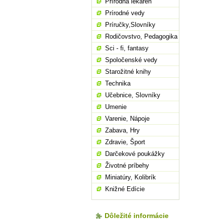
Prírodná lekáreň
Prírodné vedy
Príručky,Slovníky
Rodičovstvo, Pedagogika
Sci - fi, fantasy
Spoločenské vedy
Starožitné knihy
Technika
Učebnice, Slovníky
Umenie
Varenie, Nápoje
Zabava, Hry
Zdravie, Šport
Darčekové poukážky
Životné príbehy
Miniatúry, Kolibrík
Knižné Edície
Dôležité informácie