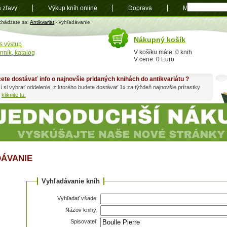
a zľavy
Výkup kníh online
Doprava
Mapa
t
chádzate sa:
Antikvariát
- vyhľadávanie
Nákupný košík
s výstup
V košíku máte: 0 knih
nník, katalóg
V cene: 0 Euro
ete dostávať info o najnovšie pridaných knihách do antikvariátu ?
í si vybrať oddelenie, z ktorého budete dostávať 1x za týždeň najnovšie prírastky
h
kliknite tu.
ÁVANIE
Vyhľadávanie kníh
Vyhľadať všade:
Názov knihy:
Spisovateľ: